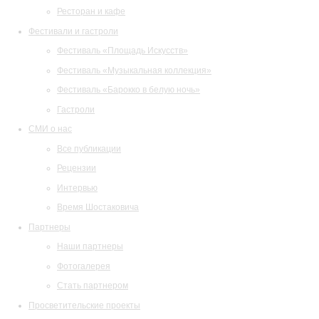
Ресторан и кафе
Фестивали и гастроли
Фестиваль «Площадь Искусств»
Фестиваль «Музыкальная коллекция»
Фестиваль «Барокко в белую ночь»
Гастроли
СМИ о нас
Все публикации
Рецензии
Интервью
Время Шостаковича
Партнеры
Наши партнеры
Фотогалерея
Стать партнером
Просветительские проекты