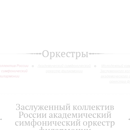
Оркестры
оллектив России
Академический симфонический
Молодежный кам
й симфонический
оркестр филармонии
Заслуженного ко
филармонии
академического 
оркестра ф
Заслуженный коллектив
России академический
симфонический оркестр