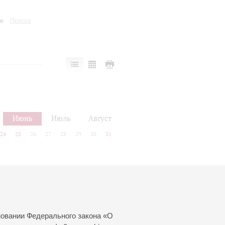
Пресса
Июнь
Июль
Август
24
25
26
27
28
29
30
31
новании Федерального закона «О