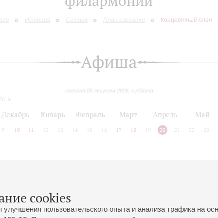
филармонии
тре
История
Состав
План рассадки
Концертный план
Афиша
сегодня 08 августа 2026, суббота
26
Декабрь
Январь
Февраль
Март
Апрель
Май
9
10
11
12
13
14
15
16
17
18
19
20
21
22
23
 позднее
ание cookies
я улучшения пользовательского опыта и анализа трафика на ос