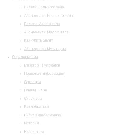
Билеты Большого зала
Абонементы Большого зала
Билеты Малого зала
Абонементы Малого зала
Как купить билет
Абонементы Музитория
О филармонии
Маэстро Темирканов
Правовая информация
Оркестры
Планы залов
Структура
Как добраться
Визит в филармонию
История
Библиотека