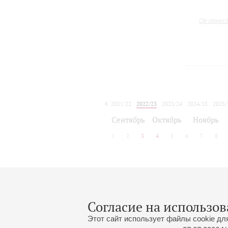
Об оркес
2021/22
2022/23
2023/24
2024/25
2025/
2026/27
Сентябрь
Октябрь
Ноябрь
1
2
3
4
5
6
7
8
Афиша концертов будет объявлена
Согласие на использов
Этот сайт использует файлы cookie дл