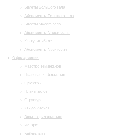
Билеты Большого зала
Абонементы Большого зала
Билеты Малого зала
Абонементы Малого зала
Как купить билет
Абонементы Музитория
О филармонии
Маэстро Темирканов
Правовая информация
Оркестры
Планы залов
Структура
Как добраться
Визит в филармонию
История
Библиотека