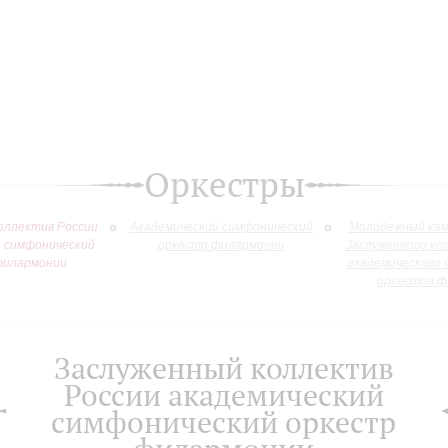
Оркестры
оллектив России
Академический симфонический
Молодежный кам
й симфонический
оркестр филармонии
Заслуженного ко
филармонии
академического 
оркестра ф
Заслуженный коллектив
России академический
симфонический оркестр