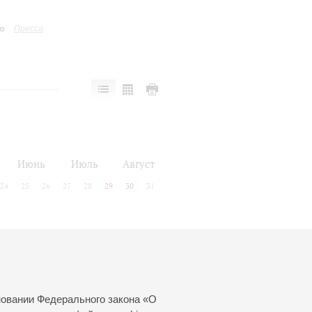
Пресса
Июнь
Июль
Август
24
25
26
27
28
29
30
31
новании Федерального закона «О