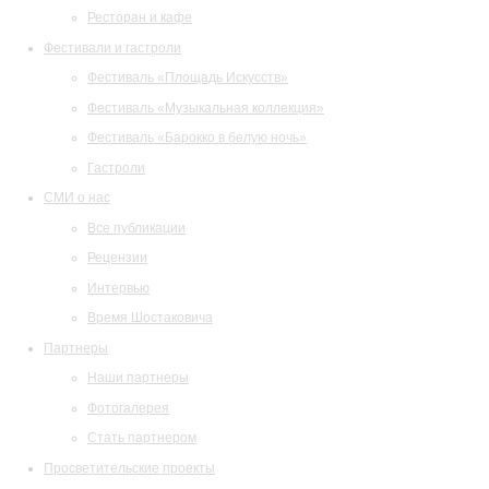
Ресторан и кафе
Фестивали и гастроли
Фестиваль «Площадь Искусств»
Фестиваль «Музыкальная коллекция»
Фестиваль «Барокко в белую ночь»
Гастроли
СМИ о нас
Все публикации
Рецензии
Интервью
Время Шостаковича
Партнеры
Наши партнеры
Фотогалерея
Стать партнером
Просветительские проекты