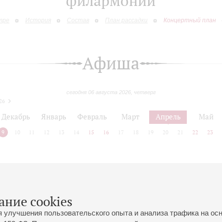
филармонии
тре
История
Состав
План рассадки
Концертный план
Афиша
сегодня 06 августа 2026, четверг
26
Декабрь
Январь
Февраль
Март
Апрель
Май
9
10
11
12
13
14
15
16
17
18
19
20
21
22
23
 позднее
ание cookies
я улучшения пользовательского опыта и анализа трафика на ос