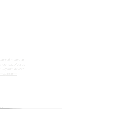
ерный оркестр
ллектива России
симфонического
илармонии