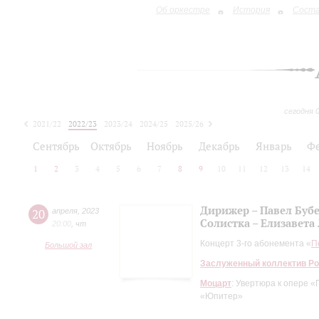
Об оркестре
История
Сост
сегодня 
2021/22
2022/23
2023/24
2024/25
2025/26
2026/27
Сентябрь
Октябрь
Ноябрь
Декабрь
Январь
Ф
1
2
3
4
5
6
7
8
9
10
11
12
13
14
Дирижер – Павел Буб
20
апреля
,
2023
Солистка – Елизавета
20:00
,
чт
Концерт 3-го абонемента «
П
Большой зал
Заслуженный коллектив Ро
Моцарт
: Увертюра к опере 
«Юпитер»