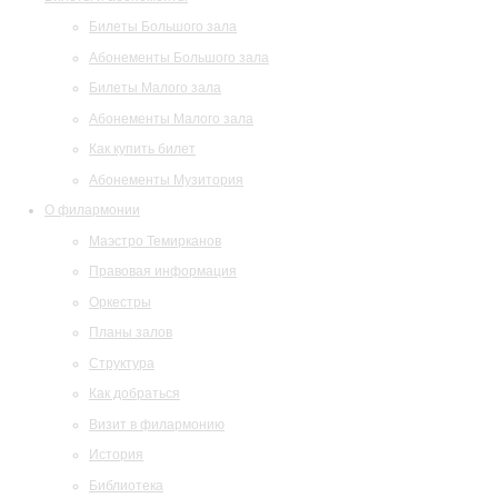
Билеты Большого зала
Абонементы Большого зала
Билеты Малого зала
Абонементы Малого зала
Как купить билет
Абонементы Музитория
О филармонии
Маэстро Темирканов
Правовая информация
Оркестры
Планы залов
Структура
Как добраться
Визит в филармонию
История
Библиотека