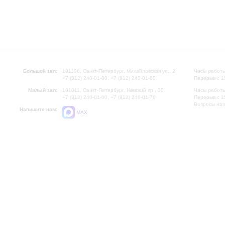
Большой зал:
191186, Санкт-Петербург, Михайловская ул., 2
Часы работы
+7 (812) 240-01-00, +7 (812) 240-01-80
Перерыв с 1
Малый зал:
191011, Санкт-Петербург, Невский пр., 30
Часы работы
+7 (812) 240-01-00, +7 (812) 240-01-70
Перерыв с 1
Вопросы на
Напишите нам:
MAX