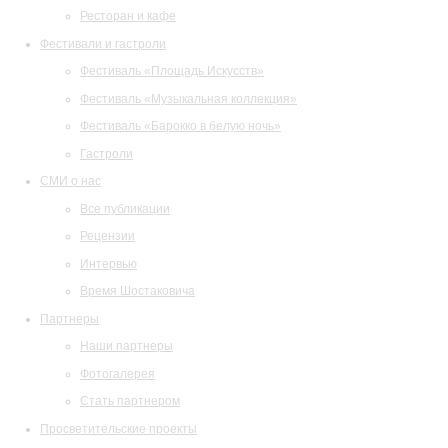
Ресторан и кафе
Фестивали и гастроли
Фестиваль «Площадь Искусств»
Фестиваль «Музыкальная коллекция»
Фестиваль «Барокко в белую ночь»
Гастроли
СМИ о нас
Все публикации
Рецензии
Интервью
Время Шостаковича
Партнеры
Наши партнеры
Фотогалерея
Стать партнером
Просветительские проекты