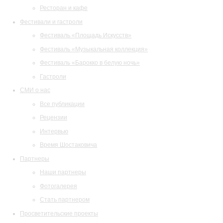
Ресторан и кафе
Фестивали и гастроли
Фестиваль «Площадь Искусств»
Фестиваль «Музыкальная коллекция»
Фестиваль «Барокко в белую ночь»
Гастроли
СМИ о нас
Все публикации
Рецензии
Интервью
Время Шостаковича
Партнеры
Наши партнеры
Фотогалерея
Стать партнером
Просветительские проекты