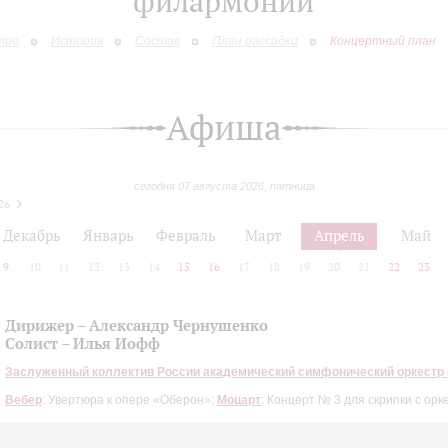
филармонии
тре
История
Состав
План рассадки
Концертный план
Афиша
сегодня 07 августа 2026, пятница
26
Декабрь
Январь
Февраль
Март
Апрель
Май
9
10
11
12
13
14
15
16
17
18
19
20
21
22
23
Дирижер – Александр Чернушенко
Солист – Илья Иофф
Заслуженный коллектив России академический симфонический оркестр
Вебер
: Увертюра к опере «Оберон»;
Моцарт
: Концерт № 3 для скрипки с орк