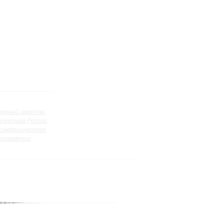
ерный оркестр
ллектива России
симфонического
илармонии