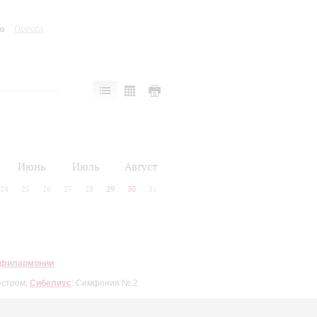
Пресса
Июнь
Июль
Август
24
25
26
27
28
29
30
31
 филармонии
естром;
Сибелиус
: Симфония № 2