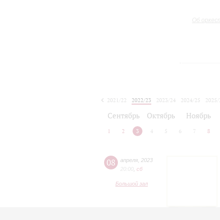
Об оркес
2021/22
2022/23
2023/24
2024/25
2025/
2026/27
Сентябрь
Октябрь
Ноябрь
1
2
3
4
5
6
7
8
08
апреля
,
2023
20:00
,
сб
Большой зал