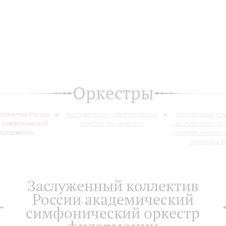
Оркестры
оллектив России
Академический симфонический
Молодежный кам
й симфонический
оркестр филармонии
Заслуженного ко
филармонии
академического 
оркестра ф
Заслуженный коллектив
России академический
симфонический оркестр