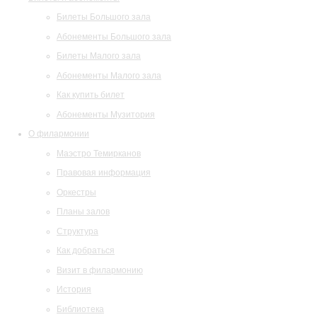
Билеты Большого зала
Абонементы Большого зала
Билеты Малого зала
Абонементы Малого зала
Как купить билет
Абонементы Музитория
О филармонии
Маэстро Темирканов
Правовая информация
Оркестры
Планы залов
Структура
Как добраться
Визит в филармонию
История
Библиотека