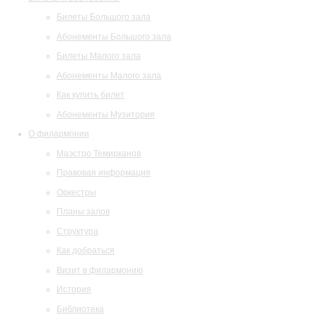
Билеты Большого зала
Абонементы Большого зала
Билеты Малого зала
Абонементы Малого зала
Как купить билет
Абонементы Музитория
О филармонии
Маэстро Темирканов
Правовая информация
Оркестры
Планы залов
Структура
Как добраться
Визит в филармонию
История
Библиотека