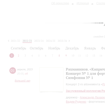
Об оркестре
История
Сост
сегодня 
2021/22
2022/23
2023/24
2024/25
2025/26
2026/27
Сентябрь
Октябрь
Ноябрь
Декабрь
Январь
Ф
1
2
3
4
5
6
7
8
9
10
11
12
13
14
Рахманинов. «Каприч
01
апреля
,
2023
Концерт № 1 для фор
20:00
,
сб
Симфония № 1
Большой зал
Концерт 2-го абонемента «
Р
Заслуженный коллектив Ро
дирижер -
Александр Лазаре
Вадим Руденко
- фортепиан