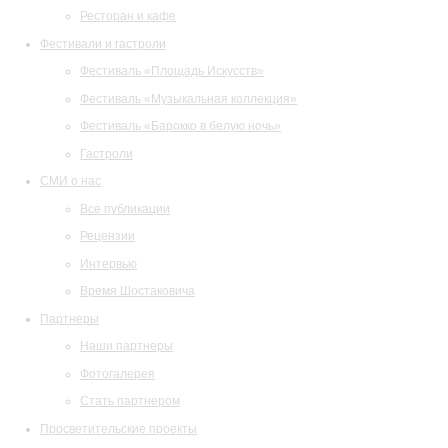
Ресторан и кафе
Фестивали и гастроли
Фестиваль «Площадь Искусств»
Фестиваль «Музыкальная коллекция»
Фестиваль «Барокко в белую ночь»
Гастроли
СМИ о нас
Все публикации
Рецензии
Интервью
Время Шостаковича
Партнеры
Наши партнеры
Фотогалерея
Стать партнером
Просветительские проекты