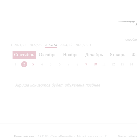
сегодн
2021/22
2022/23
2023/24
2024/25
2025/26
2026/27
Сентябрь
Октябрь
Ноябрь
Декабрь
Январь
Ф
1
2
3
4
5
6
7
8
9
10
11
12
13
14
Афиша концертов будет объявлена позднее
Большой зал:
191186, Санкт-Петербург, Михайловская ул., 2
Часы работы