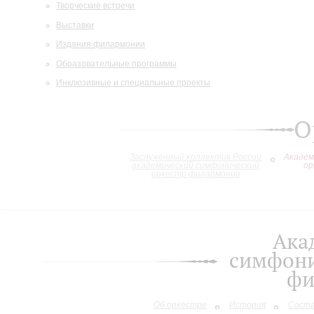
Творческие встречи
Выставки
Издания филармонии
Образовательные программы
Инклюзивные и специальные проекты
О
Заслуженный коллектив России
Академ
академический симфонический
ор
оркестр филармонии
Ака
симфони
фи
Об оркестре
История
Сост