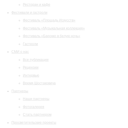
Ресторан и кафе
Фестивали и гастроли
Фестиваль «Площадь Искусств»
Фестиваль «Музыкальная коллекция»
Фестиваль «Барокко в белую ночь»
Гастроли
СМИ о нас
Все публикации
Рецензии
Интервью
Время Шостаковича
Партнеры
Наши партнеры
Фотогалерея
Стать партнером
Просветительские проекты