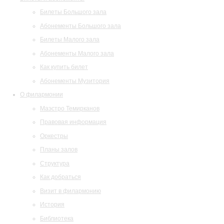
Билеты Большого зала
Абонементы Большого зала
Билеты Малого зала
Абонементы Малого зала
Как купить билет
Абонементы Музитория
О филармонии
Маэстро Темирканов
Правовая информация
Оркестры
Планы залов
Структура
Как добраться
Визит в филармонию
История
Библиотека