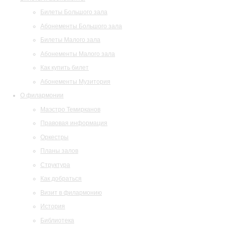
Билеты Большого зала
Абонементы Большого зала
Билеты Малого зала
Абонементы Малого зала
Как купить билет
Абонементы Музитория
О филармонии
Маэстро Темирканов
Правовая информация
Оркестры
Планы залов
Структура
Как добраться
Визит в филармонию
История
Библиотека