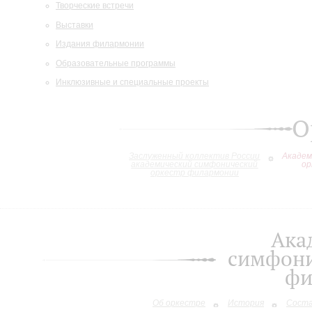
Творческие встречи
Выставки
Издания филармонии
Образовательные программы
Инклюзивные и специальные проекты
О
Заслуженный коллектив России
Академ
академический симфонический
ор
оркестр филармонии
Ака
симфони
фи
Об оркестре
История
Сост