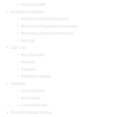
Ресторан и кафе
Фестивали и гастроли
Фестиваль «Площадь Искусств»
Фестиваль «Музыкальная коллекция»
Фестиваль «Барокко в белую ночь»
Гастроли
СМИ о нас
Все публикации
Рецензии
Интервью
Время Шостаковича
Партнеры
Наши партнеры
Фотогалерея
Стать партнером
Просветительские проекты