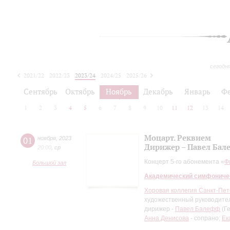
сегодн
2021/22
2022/23
2023/24
2024/25
2025/26
2026/27
Сентябрь
Октябрь
Ноябрь
Декабрь
Январь
Ф
1
2
3
4
5
6
7
8
9
10
11
12
13
14
Моцарт. Реквием
01
ноября
,
2023
Дирижер – Павел Бал
20:00
,
ср
Концерт 5-го абонемента «
Ф
Большой зал
Академический симфониче
Хоровая коллегия Санкт-Пет
художественный руководител
дирижер -
Павел Балефф
(Ге
Анна Денисова
- сопрано;
Ек