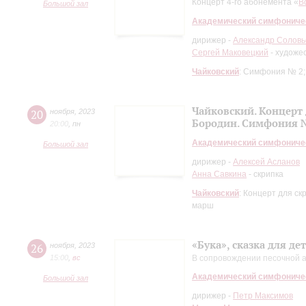
Концерт 4-го абонемента «
В
Большой зал
Академический симфониче
дирижер -
Александр Соловь
Сергей Маковецкий
- художе
Чайковский
: Симфония № 2
Чайковский. Концерт 
20
ноября
,
2023
Бородин. Симфония №
20:00
,
пн
Академический симфониче
Большой зал
дирижер -
Алексей Асланов
Анна Савкина
- скрипка
Чайковский
: Концерт для ск
марш
«Бука», сказка для де
26
ноября
,
2023
15:00
,
вc
В сопровождении песочной 
Академический симфониче
Большой зал
дирижер -
Петр Максимов