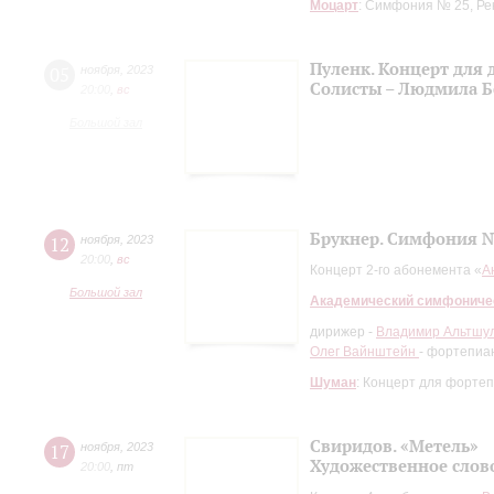
Моцарт
: Симфония № 25, Рек
Пуленк. Концерт для 
05
ноября
,
2023
Солисты – Людмила Б
20:00
,
вc
Большой зал
Брукнер. Симфония №
12
ноября
,
2023
20:00
,
вc
Концерт 2-го абонемента «
А
Большой зал
Академический симфониче
дирижер -
Владимир Альтшу
Олег Вайнштейн
- фортепиа
Шуман
: Концерт для фортеп
Свиридов. «Метель»
17
ноября
,
2023
Художественное слов
20:00
,
пт