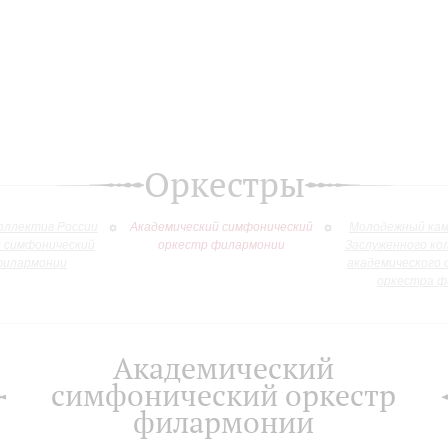
Оркестры
оллектив России
Академический симфонический
Молодежный кам
й симфонический
оркестр филармонии
Заслуженного ко
филармонии
академического 
оркестра ф
Академический
симфонический оркестр
филармонии