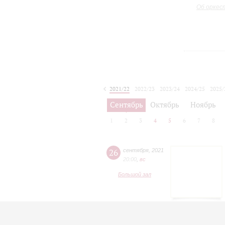
Об оркес
2021/22
2022/23
2023/24
2024/25
2025/
2026/27
Сентябрь
Октябрь
Ноябрь
1
2
3
4
5
6
7
8
26
сентября
,
2021
20:00
,
вc
Большой зал