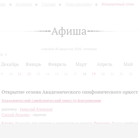
тре
История
Состав
План рассадки
Концертный план
Афиша
сегодня 06 августа 2026, четверг
26
Декабрь
Январь
Февраль
Март
Апрель
Май
9
10
11
12
13
14
15
16
17
18
19
20
21
22
23
Открытие сезона Академического симфонического оркест
Академический симфонический оркестр филармонии
дирижер -
Николай Алексеев
Сергей Догадин
- скрипка
Брамс
: Концерт для скрипки с оркестром ре мажор;
Тищенко
: Данте-симфон