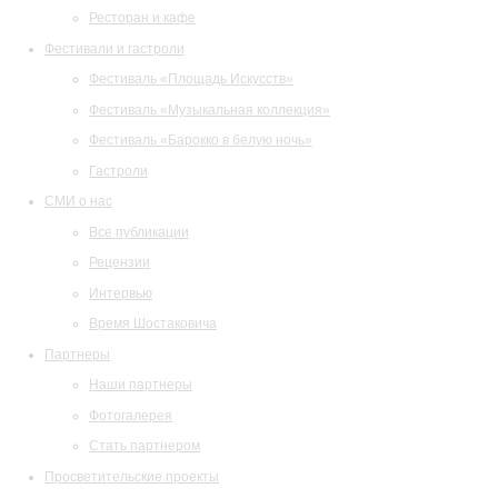
Ресторан и кафе
Фестивали и гастроли
Фестиваль «Площадь Искусств»
Фестиваль «Музыкальная коллекция»
Фестиваль «Барокко в белую ночь»
Гастроли
СМИ о нас
Все публикации
Рецензии
Интервью
Время Шостаковича
Партнеры
Наши партнеры
Фотогалерея
Стать партнером
Просветительские проекты