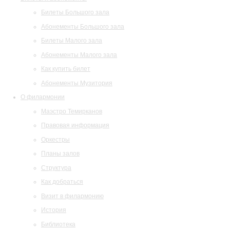
Билеты Большого зала
Абонементы Большого зала
Билеты Малого зала
Абонементы Малого зала
Как купить билет
Абонементы Музитория
О филармонии
Маэстро Темирканов
Правовая информация
Оркестры
Планы залов
Структура
Как добраться
Визит в филармонию
История
Библиотека