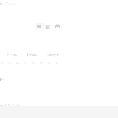
Пресса
Июнь
Июль
Август
24
25
26
27
28
29
30
31
ра
ия № 5 «Рай»