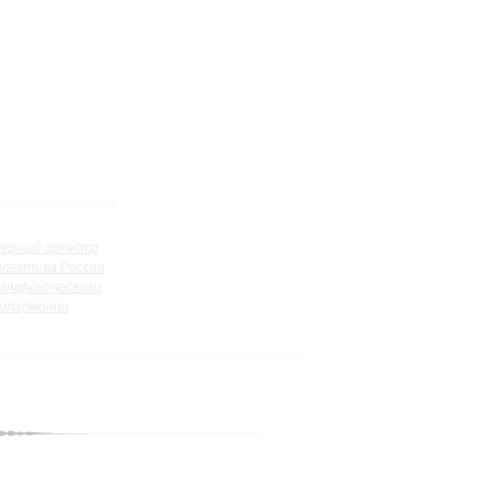
ерный оркестр
ллектива России
симфонического
илармонии