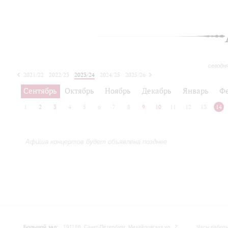
сегодн
2021/22
2022/23
2023/24
2024/25
2025/26
2026/27
Сентябрь
Октябрь
Ноябрь
Декабрь
Январь
Ф
1
2
3
4
5
6
7
8
9
10
11
12
13
14
Афиша концертов будет объявлена позднее
Большой зал:
191186, Санкт-Петербург, Михайловская ул., 2
Часы работы