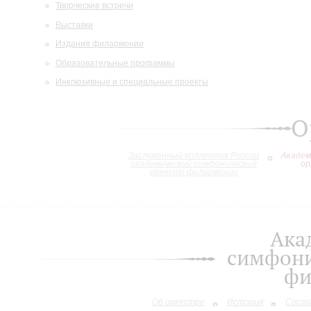
Творческие встречи
Выставки
Издания филармонии
Образовательные программы
Инклюзивные и специальные проекты
О
Заслуженный коллектив России
Академ
академический симфонический
ор
оркестр филармонии
Ака
симфони
фи
Об оркестре
История
Сост