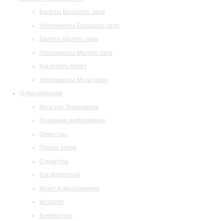
Билеты Большого зала
Абонементы Большого зала
Билеты Малого зала
Абонементы Малого зала
Как купить билет
Абонементы Музитория
О филармонии
Маэстро Темирканов
Правовая информация
Оркестры
Планы залов
Структура
Как добраться
Визит в филармонию
История
Библиотека