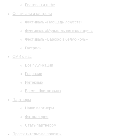
Ресторан и кафе
Фестивали и гастроли
Фестиваль «Площадь Искусств»
Фестиваль «Музыкальная коллекция»
Фестиваль «Барокко в белую ночь»
Гастроли
СМИ о нас
Все публикации
Рецензии
Интервью
Время Шостаковича
Партнеры
Наши партнеры
Фотогалерея
Стать партнером
Просветительские проекты