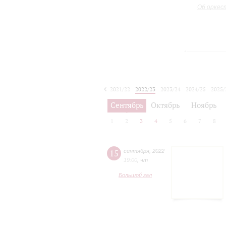
Об оркес
2021/22
2022/23
2023/24
2024/25
2025/
2026/27
Сентябрь
Октябрь
Ноябрь
1
2
3
4
5
6
7
8
15
сентября
,
2022
19:00
,
чт
Большой зал