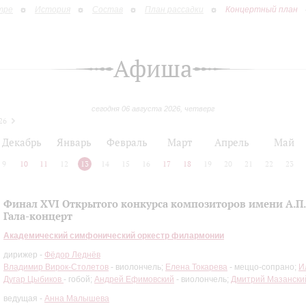
тре
История
Состав
План рассадки
Концертный план
Афиша
сегодня 06 августа 2026, четверг
26
Декабрь
Январь
Февраль
Март
Апрель
Май
9
10
11
12
13
14
15
16
17
18
19
20
21
22
23
Финал XVI Открытого конкурса композиторов имени А.П.
Гала-концерт
Академический симфонический оркестр филармонии
дирижер -
Фёдор Леднёв
Владимир Вирок-Столетов
- виолончель;
Елена Токарева
- меццо-сопрано;
И
Дугар Цыбиков
- гобой;
Андрей Ефимовский
- виолончель;
Дмитрий Мазански
ведущая -
Анна Малышева