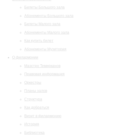
Билеты Большого зала
Абонементы Большого зала
Билеты Малого зала
Абонементы Малого зала
Как купить билет
Абонементы Музитория
О филармонии
Маэстро Темирканов
Правовая информация
Оркестры
Планы залов
Структура
Как добраться
Визит в филармонию
История
Библиотека