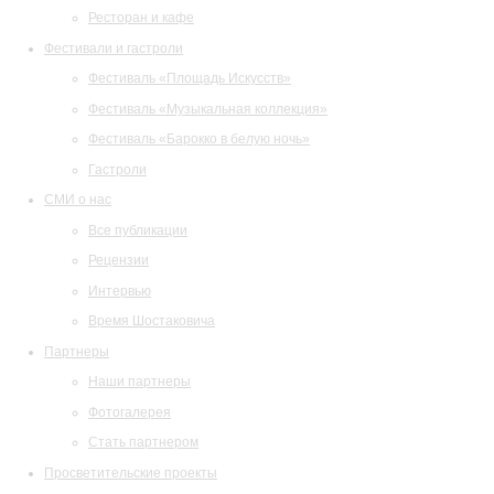
Ресторан и кафе
Фестивали и гастроли
Фестиваль «Площадь Искусств»
Фестиваль «Музыкальная коллекция»
Фестиваль «Барокко в белую ночь»
Гастроли
СМИ о нас
Все публикации
Рецензии
Интервью
Время Шостаковича
Партнеры
Наши партнеры
Фотогалерея
Стать партнером
Просветительские проекты