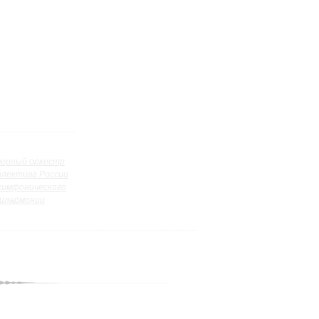
ерный оркестр
ллектива России
симфонического
илармонии