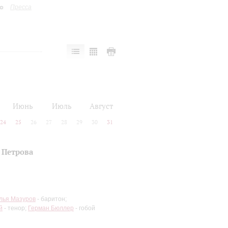
Пресса
Июнь
Июль
Август
24
25
26
27
28
29
30
31
 Петрова
лья Мазуров
- баритон;
й
- тенор;
Герман Бюллер
- гобой