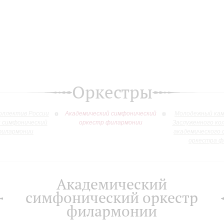
Оркестры
оллектив России
Академический симфонический
Молодежный кам
й симфонический
оркестр филармонии
Заслуженного ко
филармонии
академического 
оркестра ф
Академический
симфонический оркестр
филармонии