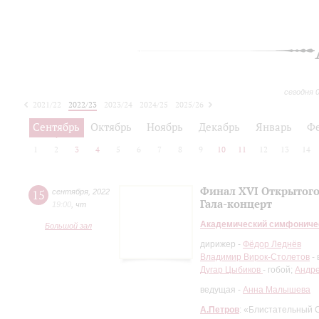
сегодня 
2021/22
2022/23
2023/24
2024/25
2025/26
2026/27
Сентябрь
Октябрь
Ноябрь
Декабрь
Январь
Ф
1
2
3
4
5
6
7
8
9
10
11
12
13
14
Финал XVI Открытого
15
сентября
,
2022
Гала-концерт
19:00
,
чт
Академический симфониче
Большой зал
дирижер -
Фёдор Леднёв
Владимир Вирок-Столетов
- 
Дугар Цыбиков
- гобой;
Андр
ведущая -
Анна Малышева
А.Петров
: «Блистательный С