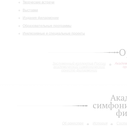
Творческие встречи
Выставки
Издания филармонии
Образовательные программы
Инклюзивные и специальные проекты
О
Заслуженный коллектив России
Академ
академический симфонический
ор
оркестр филармонии
Ака
симфони
фи
Об оркестре
История
Сост