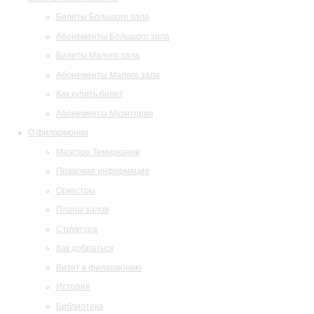
Билеты Большого зала
Абонементы Большого зала
Билеты Малого зала
Абонементы Малого зала
Как купить билет
Абонементы Музитория
О филармонии
Маэстро Темирканов
Правовая информация
Оркестры
Планы залов
Структура
Как добраться
Визит в филармонию
История
Библиотека