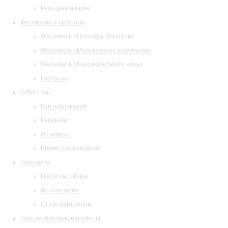
Ресторан и кафе
Фестивали и гастроли
Фестиваль «Площадь Искусств»
Фестиваль «Музыкальная коллекция»
Фестиваль «Барокко в белую ночь»
Гастроли
СМИ о нас
Все публикации
Рецензии
Интервью
Время Шостаковича
Партнеры
Наши партнеры
Фотогалерея
Стать партнером
Просветительские проекты