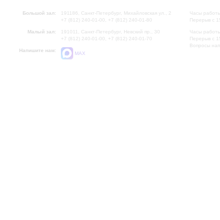
Большой зал:
191186, Санкт-Петербург, Михайловская ул., 2
Часы работы
+7 (812) 240-01-00, +7 (812) 240-01-80
Перерыв с 1
Малый зал:
191011, Санкт-Петербург, Невский пр., 30
Часы работы
+7 (812) 240-01-00, +7 (812) 240-01-70
Перерыв с 1
Вопросы на
Напишите нам:
MAX