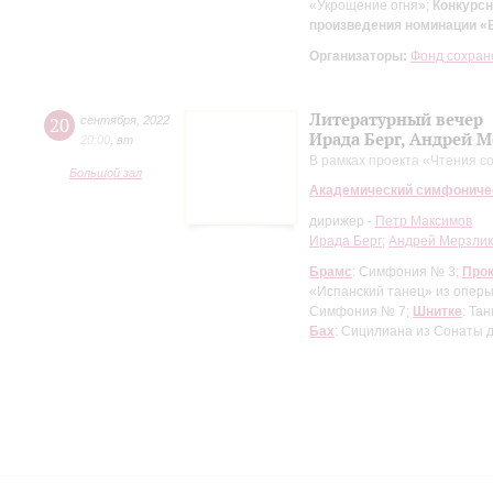
«Укрощение огня»;
Конкурс
произведения номинации «
Организаторы:
Фонд сохран
Литературный вечер
20
сентября
,
2022
Ирада Берг, Андрей 
20:00
,
вт
В рамках проекта «Чтения с
Большой зал
Академический симфониче
дирижер -
Петр Максимов
Ирада Берг
;
Андрей Мерзли
Брамс
: Симфония № 3;
Про
«Испанский танец» из оперы
Симфония № 7;
Шнитке
: Та
Бах
: Сицилиана из Сонаты 