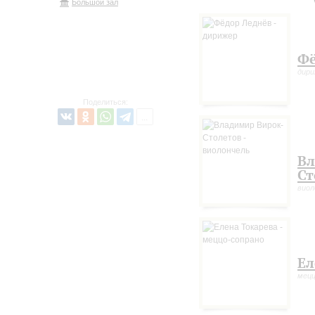
Большой зал
Фё
дир
Поделиться:
Вл
Ст
виол
Ел
мецц