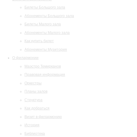
Билеты Большого зала
Абонементы Большого зала
Билеты Малого зала
Абонементы Малого зала
Как купить билет
Абонементы Музитория
О филармонии
Маэстро Темирканов
Правовая информация
Оркестры
Планы залов
Структура
Как добраться
Визит в филармонию
История
Библиотека