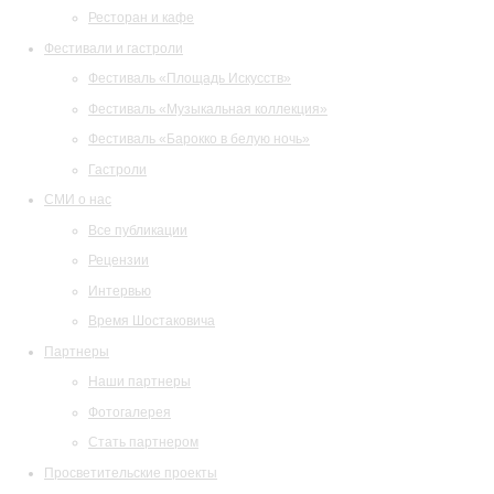
Ресторан и кафе
Фестивали и гастроли
Фестиваль «Площадь Искусств»
Фестиваль «Музыкальная коллекция»
Фестиваль «Барокко в белую ночь»
Гастроли
СМИ о нас
Все публикации
Рецензии
Интервью
Время Шостаковича
Партнеры
Наши партнеры
Фотогалерея
Стать партнером
Просветительские проекты