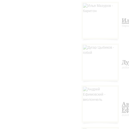
Ил
бар
Ду
гобо
А
Е
виол