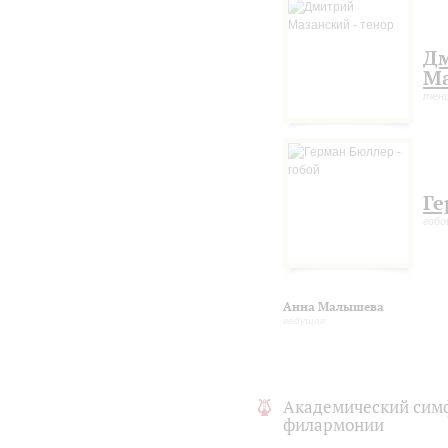
Д
Ма
тен
Ге
гобо
Анна Малышева
ведущая
Академический сим
филармонии