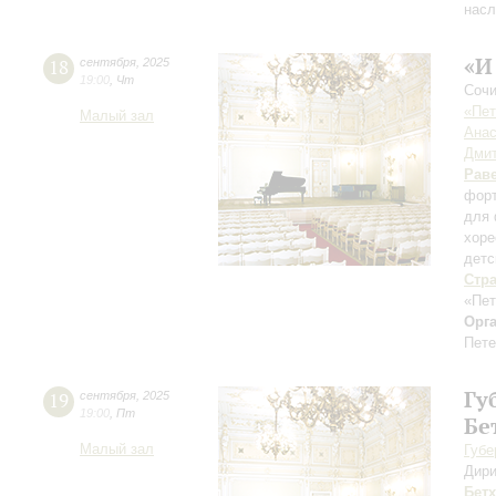
насл
«И
18
сентября
,
2025
19:00
,
Чт
Сочи
«Пет
Малый зал
Анас
Дмит
Рав
форт
для 
хоре
детс
Стр
«Пет
Орг
Пете
Гу
19
сентября
,
2025
19:00
,
Пт
Бе
Малый зал
Губе
Дири
Бет