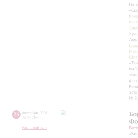
Пете
«Ск
Конц
инст
Лари
Худо
Аку
Шиш
Маж
Шос
«Таи
two”
«Бол
фраг
Конц
эстр
№ 2,
Бо
26
сентября
,
2025
20:00
,
Пт
Фо
Большой зал
Бет
«Вал