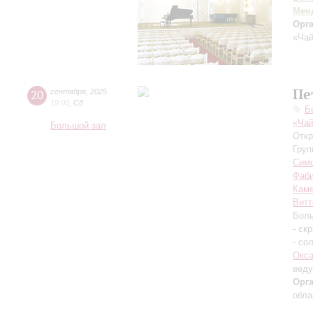
Мен
Орг
«Чай
Пе
20
сентября
,
2025
19:00
,
Сб
Б
«Чай
Большой зал
Откр
Груп
Симф
Фаб
Каме
Витт
Боль
- ск
- со
Окса
вед
Орг
обла