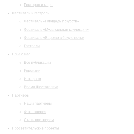
Ресторан и кафе
Фестивали и гастроли
Фестиваль «Площадь Искусств»
Фестиваль «Музыкальная коллекция»
Фестиваль «Барокко в белую ночь»
Гастроли
СМИ о нас
Все публикации
Рецензии
Интервью
Время Шостаковича
Партнеры
Наши партнеры
Фотогалерея
Стать партнером
Просветительские проекты