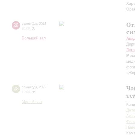
Хар
Орг
От
28
сентября
,
2025
20:00
,
Вс
си
Большой зал
Ака
Дири
Луга
Мес
меди
форт
«Жа
Ча
28
сентября
,
2025
19:00
,
Вс
те
Малый зал
Конц
Джаз
Але
Фил
Пав
Каме