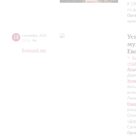
К 13
со д
Орг
орке
Ус
18
сентября
,
2025
19:00
,
Чт
му
Ев
Большой зал
Б
«Чай
Ака
Дири
Усп
боль
испо
Лени
Ева
(пос
Отеч
«Дор
Сати
Орг