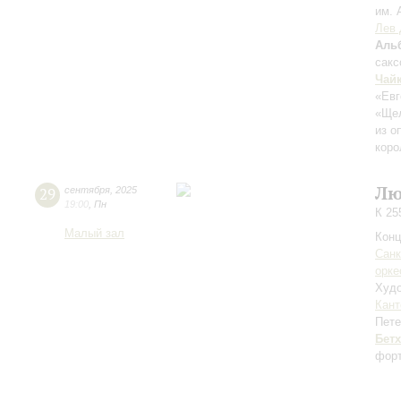
им. 
Лев 
Аль
сак
Чай
«Евг
«Ще
из о
коро
Лю
29
сентября
,
2025
19:00
,
Пн
К 25
Малый зал
Конц
Санк
орке
Худо
Кант
Пете
Бет
форт