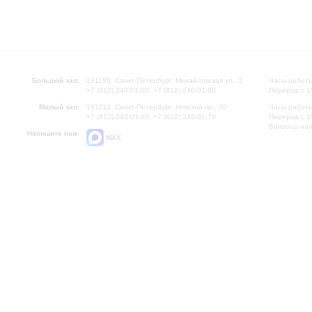
Большой зал:
191186, Санкт-Петербург, Михайловская ул., 2
Часы работы
+7 (812) 240-01-00, +7 (812) 240-01-80
Перерыв с 1
Малый зал:
191011, Санкт-Петербург, Невский пр., 30
Часы работы
+7 (812) 240-01-00, +7 (812) 240-01-70
Перерыв с 1
Вопросы на
Напишите нам:
MAX