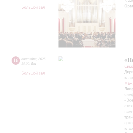
К 22
Орг
Большой зал
«П
16
сентября
,
2025
19:00
,
Вт
Симф
Дири
Большой зал
клар
Маж
Лав
симф
«Вое
стих
памя
тран
орке
клар