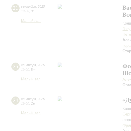
Ва
21
сентября
,
2025
19:00
,
Вс
Во
Малый зал
Конц
Госу
Пете
Але
Гере
Ста
Фо
23
сентября
,
2025
19:00
,
Вт
Шо
Малый зал
Алек
Орг
«Д
24
сентября
,
2025
19:00
,
Ср
Конц
Малый зал
Серг
фор
Фра
(тра