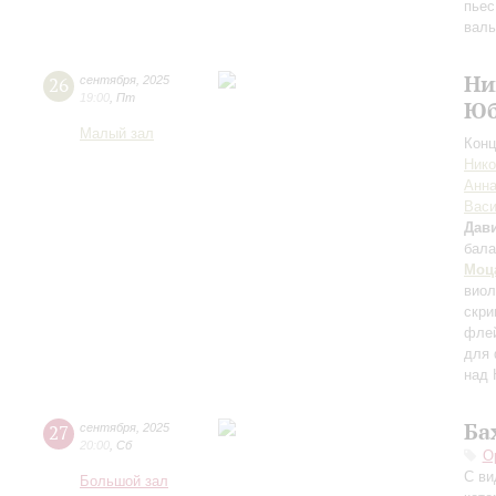
пьес
вал
Ни
26
сентября
,
2025
19:00
,
Пт
Юб
Малый зал
Конц
Нико
Анна
Вас
Дави
бала
Моц
вио
скри
флей
для 
над 
Ба
27
сентября
,
2025
20:00
,
Сб
О
С ви
Большой зал