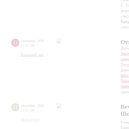
С. К
фор
сакс
Кап
сакс
От
25
сентября
,
2025
20:00
,
Чт
День
Зас
Большой зал
сим
Пете
Дири
Шос
Тищ
Чай
орке
Ве
25
сентября
,
2025
19:00
,
Чт
Шо
Малый зал
Конц
Каме