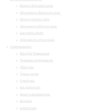
Билеты Большого зала
Абонементы Большого зала
Билеты Малого зала
Абонементы Малого зала
Как купить билет
Абонементы Музитория
О филармонии
Маэстро Темирканов
Правовая информация
Оркестры
Планы залов
Структура
Как добраться
Визит в филармонию
История
Библиотека