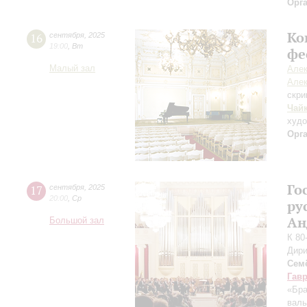
Орг
Ко
16
сентября
,
2025
19:00
,
Вт
фе
Малый зал
Алек
Алек
скри
Чай
худ
Орг
Го
17
сентября
,
2025
20:00
,
Ср
ру
Ан
Большой зал
К 80
Дири
Сем
Гав
«Бра
валь