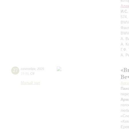
кото
Алек
И.С.
574,
BWV 
Фант
BWV 
А. В
А. К
Г.Ф.
А. Р
«В
27
сентября
,
2025
19:00
,
Сб
Ве
Малый зал
Арг
Пах
перк
Арм
голо
люби
«Сле
«Ке
Ерев