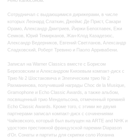
Рено Капюсоном.
Сотрудничал с выдающимися дирижерами, в числе
которых Леонард Слаткин, Джеймс Де Прист, Сакари
Орамо, Александр Дмитриев, Йиржи Белоглавек, Ежи
Семков, Юрий Темирканов, Жан-Клод Казадезюс,
Александр Ведерников, Евгений Светланов, Александр
Сладковский, Роберт Тревино и Паоло Арривабени.
Записал на Warner Classics вместе с Борисом
Березовским и Александром Князевым компакт-диск с
Трио № 2 Шостаковича и Элегическим трио № 2
Рахманинова, получивший награды Choc de la Musique,
Gramophone и Echo Classic Awards, а также альбом,
посвященный трио Мендельсона, отмеченный премией
Echo Classic Awards. Кроме того, с этими же двумя
партнерами записал компакт-диск с сочинениями
Чайковского, который был выпущен на ARTE and NHK и
удостоен престижной французской паремии Diapason
d'Or. Сонаты и партиты для скрипки соло Иоганна