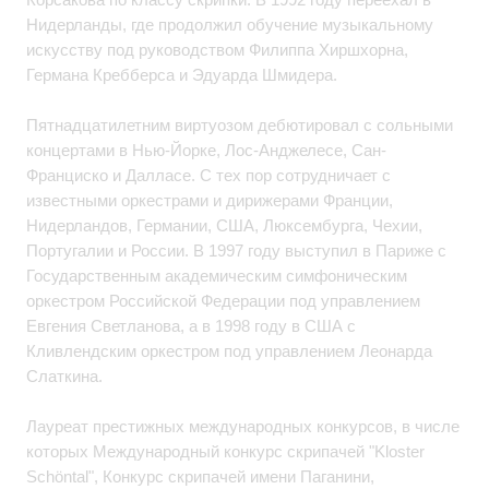
Нидерланды, где продолжил обучение музыкальному
искусству под руководством Филиппа Хиршхорна,
Германа Кребберса и Эдуарда Шмидера.
Пятнадцатилетним виртуозом дебютировал с сольными
концертами в Нью-Йорке, Лос-Анджелесе, Сан-
Франциско и Далласе. С тех пор сотрудничает с
известными оркестрами и дирижерами Франции,
Нидерландов, Германии, США, Люксембурга, Чехии,
Португалии и России. В 1997 году выступил в Париже с
Государственным академическим симфоническим
оркестром Российской Федерации под управлением
Евгения Светланова, а в 1998 году в США с
Кливлендским оркестром под управлением Леонарда
Слаткина.
Лауреат престижных международных конкурсов, в числе
которых Международный конкурс скрипачей "Kloster
Schöntal", Конкурс скрипачей имени Паганини,