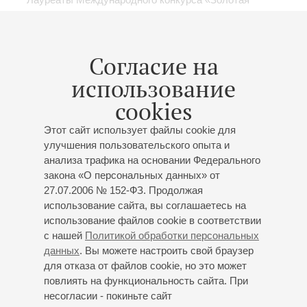
арфа»
Сергей Лейферкус
- баритон;
Александр Князев
-
виолончель;
Анна Макарова
- арфа;
Дмитрий Махтин
Согласие на
- скрипка;
Евгений Изотов
- фортепиано;
Федерико
Мондельчи
(Италия) - саксофон;
Николай Попов
-
использование
флейта
cookies
Шуберт
: Соната «Арпеджионе»
(I часть)
;
Борн
:
Блестящая фантазия на темы оперы Бизе «Кармен»;
Этот сайт использует файлы cookie для
Даргомыжский
: «Червяк»;
Рахманинов
: Каватина
улучшения пользовательского опыта и
Алеко из оперы «Алеко», Романс (переложение для
анализа трафика на основании Федерального
саксофона и арфы);
Пьяццолла
: "Ausencias",
закона «О персональных данных» от
«Ночной клуб 1960»;
Равель
: Интродукция и
27.07.2006 № 152-ФЗ. Продолжая
аллегро для арфы, струнного квартета, флейты и
использование сайта, вы соглашаетесь на
кларнета;
Моцарт
: Соната для скрипки и
использование файлов cookie в соответствии
с нашей
Политикой обработки персональных
фортепиано;
И.С. Бах
: Пьеса для арфы соло;
данных
. Вы можете настроить свой браузер
Гендель
: Прелюдия и токката
для отказа от файлов cookie, но это может
Организаторы:
Благотворительный фонд
повлиять на функциональность сайта. При
содействия деятельности в сфере культуры и
несогласии - покиньте сайт
искусства «Фонд Оксаны Волковой»