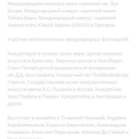
Международного конкурса юных скрипачей им. Луи
Шпора, Международный конкурс скрипачей имени
Тибора Варга, Международный конкурс скрипачей
Университета Южной Африки (UNISA) в Претории.
Участник многочисленных международных фестивалей.
Концертирует в лучших залах мира: Центре изящных
искусств в Брюсселе, Линкольн-центре в Нью-Йорке,
Санкт-Петербургской академической филармонии
им. Д.Д. Шостаковича, Концертный зал TivoliVredenburgв
Утрехте, Государственном музее изобразительных
искусств имени А.С. Пушкина в Москве, Концертном
зале Плейель в Париже, Концертгебау в Амстердаме и
других.
Выступает в ансамбле с Пламеной Манговой, Андреем
Коробейниковым, Борисом Березовским, Александром
Князевым, Алексеем Огринчуком, Мигелем Да Силвой и