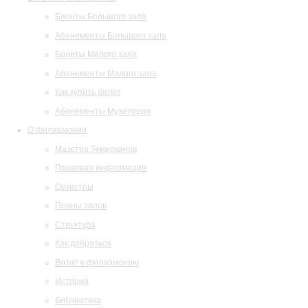
Билеты Большого зала
Абонементы Большого зала
Билеты Малого зала
Абонементы Малого зала
Как купить билет
Абонементы Музитория
О филармонии
Маэстро Темирканов
Правовая информация
Оркестры
Планы залов
Структура
Как добраться
Визит в филармонию
История
Библиотека