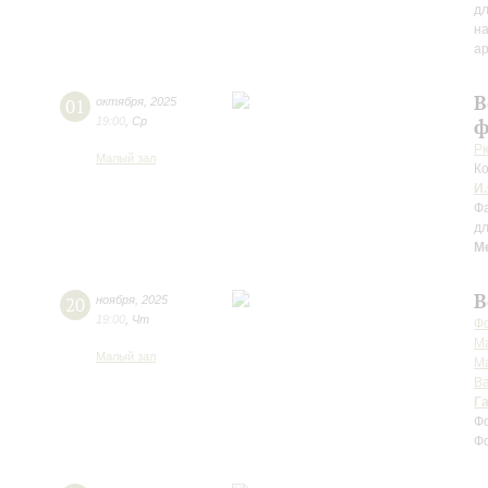
дл
н
а
В
01
октября
,
2025
19:00
,
Ср
ф
Р
Малый зал
Ко
И.
Фа
дл
М
В
20
ноября
,
2025
19:00
,
Чт
Фо
М
Малый зал
М
Ва
Г
Ф
Ф