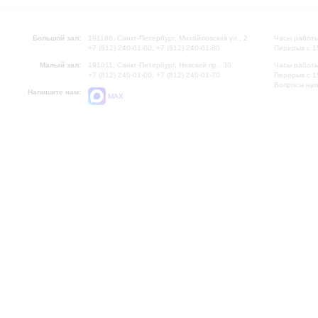
Большой зал:
191186, Санкт-Петербург, Михайловская ул., 2
Часы работы
+7 (812) 240-01-00, +7 (812) 240-01-80
Перерыв с 1
Малый зал:
191011, Санкт-Петербург, Невский пр., 30
Часы работы
+7 (812) 240-01-00, +7 (812) 240-01-70
Перерыв с 1
Вопросы на
Напишите нам:
MAX