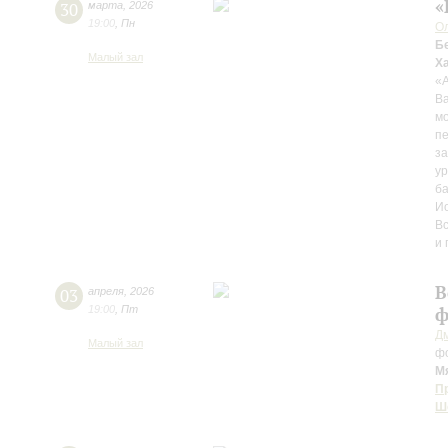
«
30
марта
,
2026
19:00
,
Пн
О
Б
Малый зал
Х
«А
Ва
м
пе
за
у
ба
И
Вс
и 
В
03
апреля
,
2026
19:00
,
Пт
ф
Д
Малый зал
ф
М
П
Ш