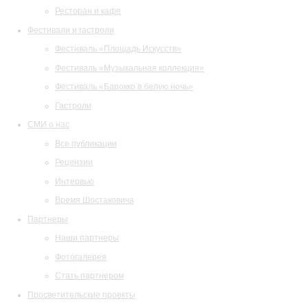
Ресторан и кафе
Фестивали и гастроли
Фестиваль «Площадь Искусств»
Фестиваль «Музыкальная коллекция»
Фестиваль «Барокко в белую ночь»
Гастроли
СМИ о нас
Все публикации
Рецензии
Интервью
Время Шостаковича
Партнеры
Наши партнеры
Фотогалерея
Стать партнером
Просветительские проекты