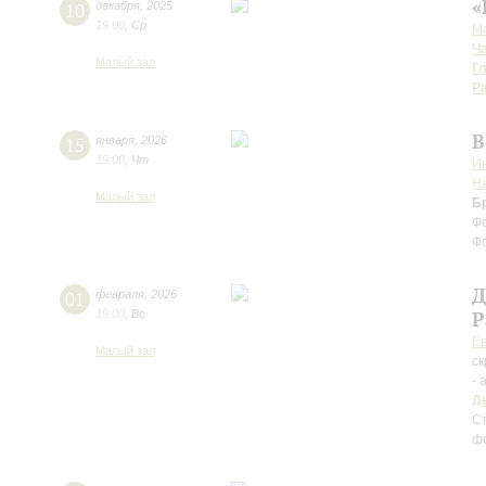
«
10
декабря
,
2025
19:00
,
Ср
М
Ч
Малый зал
Г
Р
В
15
января
,
2026
19:00
,
Чт
Ин
Н
Малый зал
Б
Ф
Ф
Д
01
февраля
,
2026
19:00
,
Вс
Р
Ев
Малый зал
ск
- 
Д
Ст
фо