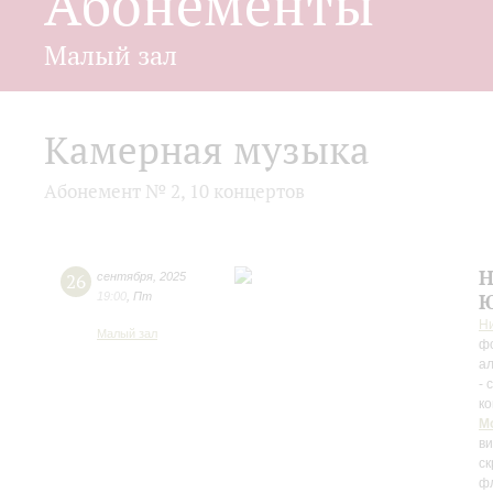
Абонементы
Малый зал
Камерная музыка
Абонемент № 2, 10 концертов
Н
26
сентября
,
2025
19:00
,
Пт
Ю
Н
Малый зал
ф
ал
- 
к
М
в
ск
ф