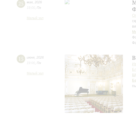
М
25
мая
,
2026
19:00
,
Пн
Ф
О
Малый зал
ск
в
М
Фо
Фа
В
15
июня
,
2026
19:00
,
Пн
И
Б
Малый зал
Ш
Б
пь