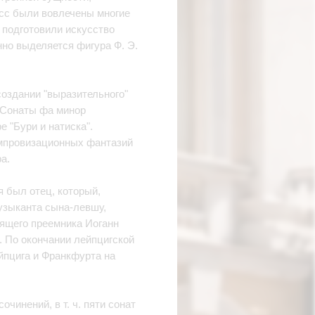
есс были вовлечены многие
 подготовили искусство
но выделяется фигура Ф. Э.
оздании "выразительного"
о Сонаты фа минор
 "Бури и натиска".
импровизационных фантазий
а.
 был отец, который,
музыканта сына-левшу,
ящего преемника Иоганн
. По окончании лейпцигской
йпцига и Франкфурта на
чинений, в т. ч. пяти сонат