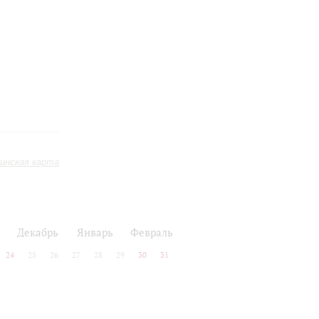
инская карта
Декабрь
Январь
Февраль
24
25
26
27
28
29
30
31