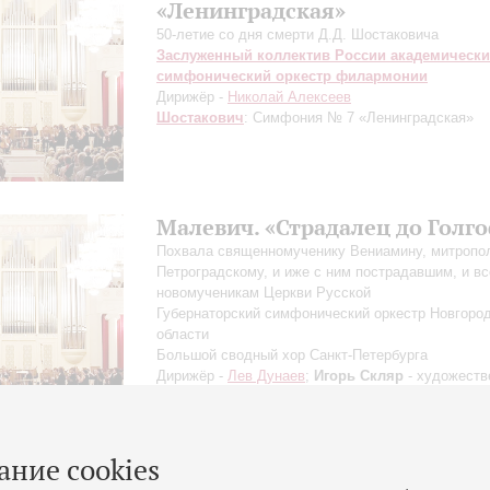
«Ленинградская»
50-летие со дня смерти Д.Д. Шостаковича
Заслуженный коллектив России академическ
симфонический оркестр филармонии
Дирижёр -
Николай Алексеев
Шостакович
: Симфония № 7 «Ленинградская»
Малевич. «Страдалец до Голг
Похвала священномученику Вениамину, митропо
Петроградскому, и иже с ним пострадавшим, и в
новомученикам Церкви Русской
Губернаторский симфонический оркестр Новгоро
области
Большой сводный хор Санкт-Петербурга
Дирижёр -
Лев Дунаев
;
Игорь Скляр
- художеств
слово;
Мария Лаврова
- художественное слово;
Пудова
- сопрано;
Денис Беганский
- бас
ание cookies