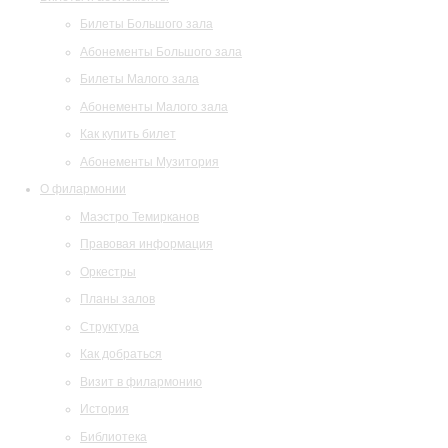
Билеты Большого зала
Абонементы Большого зала
Билеты Малого зала
Абонементы Малого зала
Как купить билет
Абонементы Музитория
О филармонии
Маэстро Темирканов
Правовая информация
Оркестры
Планы залов
Структура
Как добраться
Визит в филармонию
История
Библиотека