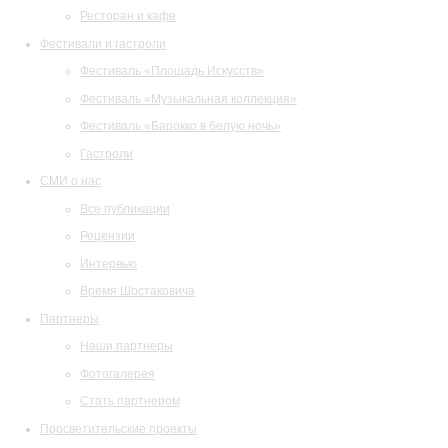
Ресторан и кафе
Фестивали и гастроли
Фестиваль «Площадь Искусств»
Фестиваль «Музыкальная коллекция»
Фестиваль «Барокко в белую ночь»
Гастроли
СМИ о нас
Все публикации
Рецензии
Интервью
Время Шостаковича
Партнеры
Наши партнеры
Фотогалерея
Стать партнером
Просветительские проекты