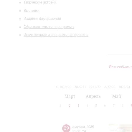
Творческие встречи
Выставки
Издания филармонии
Образовательные программы
Инклюзивные и специальные проекты
Все событи
2019/20
2020/21
2021/22
2022/23
2023/24
2024/25
2025/26
2026/27
Март
Апрель
Май
1
2
3
4
5
6
7
8
09
августа
,
2025
20:00
,
Сб