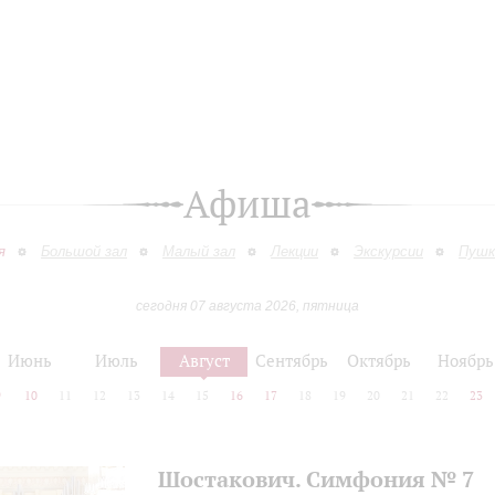
Афиша
я
Большой зал
Малый зал
Лекции
Экскурсии
Пушк
сегодня 07 августа 2026, пятница
Июнь
Июль
Август
Сентябрь
Октябрь
Ноябрь
9
10
11
12
13
14
15
16
17
18
19
20
21
22
23
Шостакович. Симфония № 7