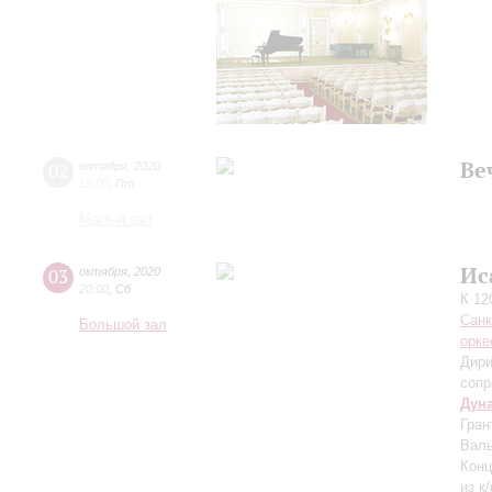
Ве
02
октября
,
2020
19:00
,
Пт
Малый зал
Ис
03
октября
,
2020
20:00
,
Сб
К 12
Санк
Большой зал
орке
Дири
сопр
Дун
Гран
Валь
Конц
из к