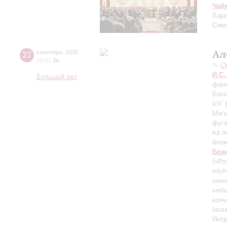
Чай
Вари
Сим
Ал
27
сентября
,
2020
20:00
,
Вс
О
И.С.
Большой зал
фант
Бога
ich”
Магн
фуга
tut 
блаж
Бра
(«Ро
mich
конч
verl
конч
lass
Интр