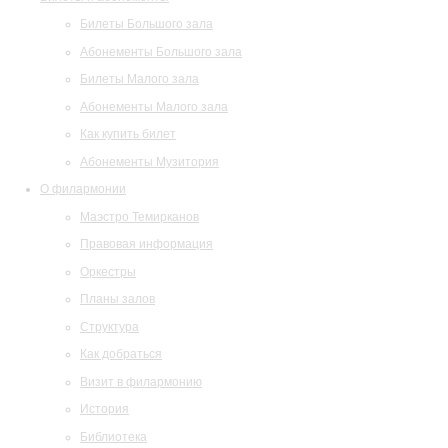
Билеты Большого зала
Абонементы Большого зала
Билеты Малого зала
Абонементы Малого зала
Как купить билет
Абонементы Музитория
О филармонии
Маэстро Темирканов
Правовая информация
Оркестры
Планы залов
Структура
Как добраться
Визит в филармонию
История
Библиотека