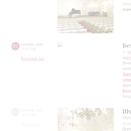
Арг
укра
Бе
02
октября
,
2020
20:00
,
Пт
Ц
деся
Большой зал
Вече
нояб
Зас
сим
Дири
Бет
Конц
Шт
02
октября
,
2020
19:00
,
Пт
Olym
Алек
Малый зал
Дири