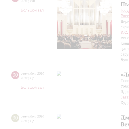
20:00
,
Вт
Пь
Большой зал
Госу
Росс
Дири
скри
И.С.
мино
Конц
цикл
стру
Буэн
«Л
30
сентября
,
2020
20:00
,
Ср
Посв
Уэбс
Большой зал
Эдер
Jazz
Худо
Дм
30
сентября
,
2020
19:00
,
Ср
Ве