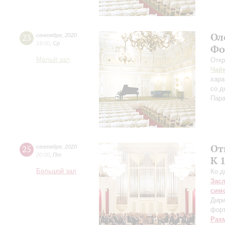
Ол
23
сентября
,
2020
19:00
,
Ср
Фо
Малый зал
Откр
Чай
хара
со д
Пара
От
25
сентября
,
2020
20:00
,
Пт
К 
Большой зал
Ко д
Зас
сим
Дири
фор
Рах