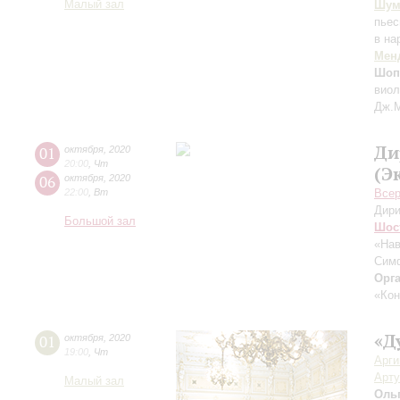
Малый зал
Шум
пьес
в на
Мен
Шоп
виол
Дж.М
Ди
01
октября
,
2020
20:00
,
Чт
(Э
06
октября
,
2020
22:00
,
Вт
Всер
Дири
Большой зал
Шос
«На
Симф
Орг
«Кон
«Д
01
октября
,
2020
19:00
,
Чт
Арг
Арту
Малый зал
Оль