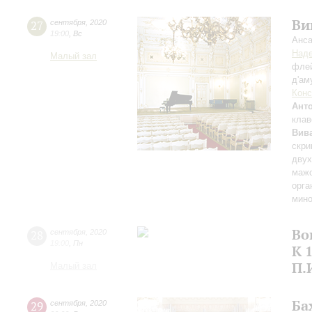
Ви
27
сентября
,
2020
19:00
,
Вс
Анса
Над
Малый зал
флей
д'ам
Конс
Ант
клав
Вив
скри
двух
мажо
орга
мино
Во
28
сентября
,
2020
19:00
,
Пн
К 
П.
Малый зал
Ба
29
сентября
,
2020