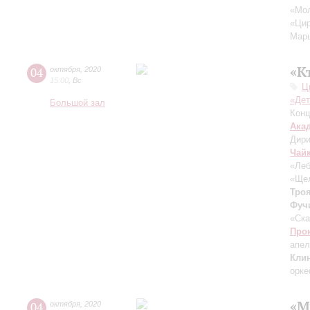
«Мол
«Цир
Марш
«К
04
октября
,
2020
15:00
,
Вс
Ц
«Дет
Большой зал
Конц
Ака
Дири
Чай
«Леб
«Щел
Тро
Фуч
«Ска
Про
апел
Кли
орке
«М
04
октября
,
2020