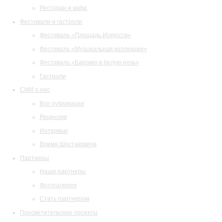
Ресторан и кафе
Фестивали и гастроли
Фестиваль «Площадь Искусств»
Фестиваль «Музыкальная коллекция»
Фестиваль «Барокко в белую ночь»
Гастроли
СМИ о нас
Все публикации
Рецензии
Интервью
Время Шостаковича
Партнеры
Наши партнеры
Фотогалерея
Стать партнером
Просветительские проекты