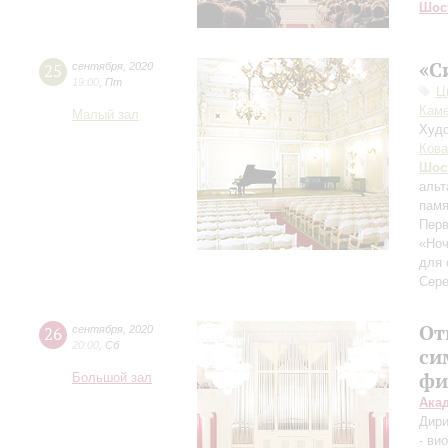
Шос
«С
25
сентября
,
2020
19:00
,
Пт
Ц
Каме
Малый зал
Худо
Кова
Шос
альт
памя
Перв
«Ноч
для 
Сере
От
26
сентября
,
2020
20:00
,
Сб
си
фи
Большой зал
Ака
Дири
- ви