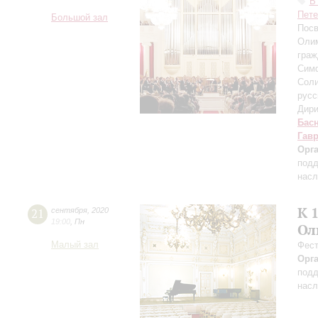
В
Пете
Большой зал
Посв
Олим
граж
Симф
Соли
русс
Дири
Бас
Гав
Орг
подд
насл
К 
21
сентября
,
2020
19:00
,
Пн
Ол
Малый зал
Фест
Орг
подд
насл