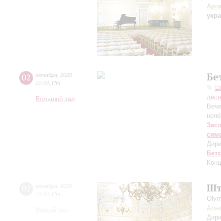
Арг
укра
Бе
02
октября
,
2020
20:00
,
Пт
Ц
деся
Большой зал
Вече
нояб
Зас
сим
Дири
Бет
Конц
Шт
02
октября
,
2020
19:00
,
Пт
Olym
Алек
Малый зал
Дири