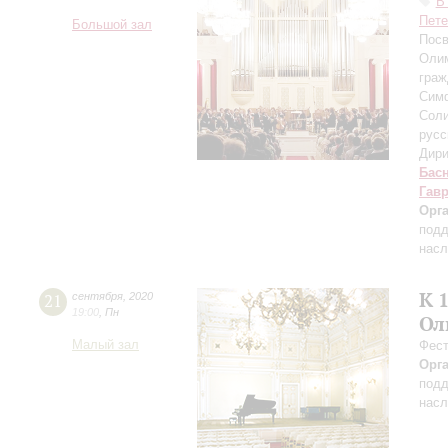
В
Пете
Большой зал
Посв
Олим
граж
Симф
Соли
русс
Дири
Бас
Гав
Орг
подд
насл
К 
21
сентября
,
2020
19:00
,
Пн
Ол
Малый зал
Фест
Орг
подд
насл