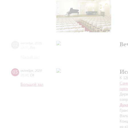
Ве
02
октября
,
2020
19:00
,
Пт
Малый зал
Ис
03
октября
,
2020
20:00
,
Сб
К 12
Санк
Большой зал
орке
Дири
сопр
Дун
Гран
Валь
Конц
из к