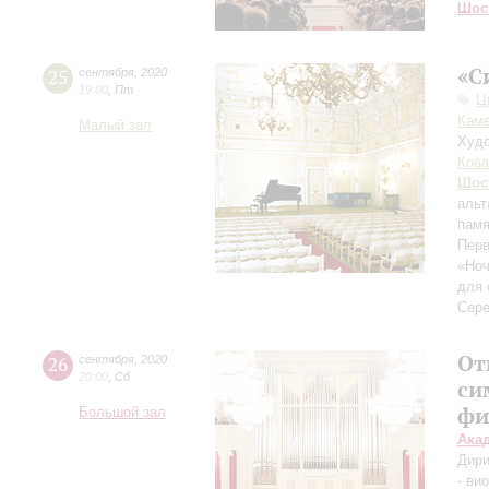
Шос
«С
25
сентября
,
2020
19:00
,
Пт
Ц
Каме
Малый зал
Худо
Кова
Шос
альт
памя
Перв
«Ноч
для 
Сере
От
26
сентября
,
2020
20:00
,
Сб
си
фи
Большой зал
Ака
Дири
- ви