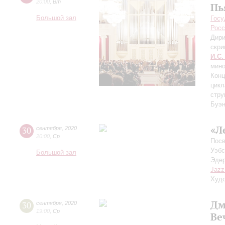
20:00
,
Вт
Пь
Большой зал
Госу
Росс
Дири
скри
И.С.
мино
Конц
цикл
стру
Буэн
«Л
30
сентября
,
2020
20:00
,
Ср
Посв
Уэбс
Большой зал
Эдер
Jazz
Худо
Дм
30
сентября
,
2020
19:00
,
Ср
Ве