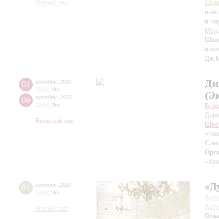
Малый зал
Шум
пьес
в на
Мен
Шоп
виол
Дж.М
Ди
01
октября
,
2020
20:00
,
Чт
(Э
06
октября
,
2020
22:00
,
Вт
Всер
Дири
Большой зал
Шос
«На
Симф
Орг
«Кон
«Д
01
октября
,
2020
19:00
,
Чт
Арг
Арту
Малый зал
Оль