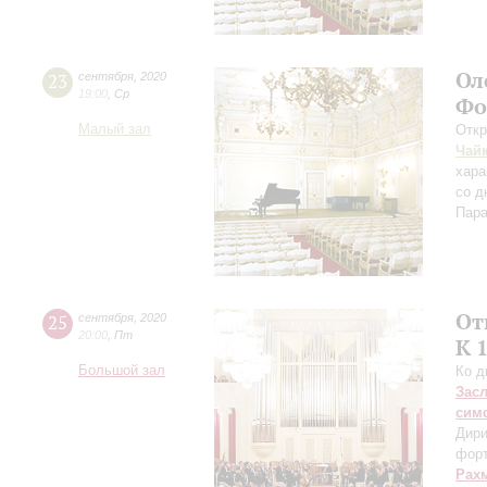
Ол
23
сентября
,
2020
19:00
,
Ср
Фо
Малый зал
Откр
Чай
хара
со д
Пара
От
25
сентября
,
2020
20:00
,
Пт
К 
Большой зал
Ко д
Зас
сим
Дири
фор
Рах