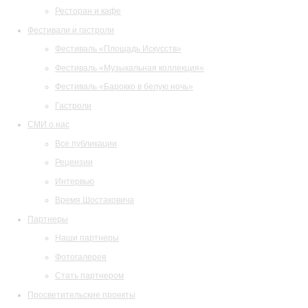
Ресторан и кафе
Фестивали и гастроли
Фестиваль «Площадь Искусств»
Фестиваль «Музыкальная коллекция»
Фестиваль «Барокко в белую ночь»
Гастроли
СМИ о нас
Все публикации
Рецензии
Интервью
Время Шостаковича
Партнеры
Наши партнеры
Фотогалерея
Стать партнером
Просветительские проекты