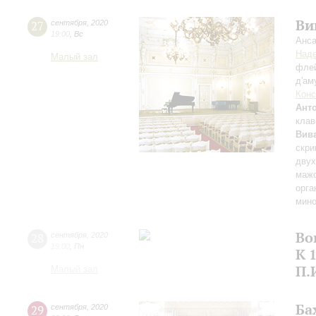
Ви
27
сентября
,
2020
19:00
,
Вс
Анса
Над
Малый зал
флей
д'ам
Конс
Ант
клав
Вив
скри
двух
мажо
орга
мино
Во
28
сентября
,
2020
19:00
,
Пн
К 
П.
Малый зал
Ба
29
сентября
,
2020