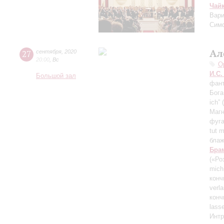
Чай
Вари
Сим
Ал
27
сентября
,
2020
20:00
,
Вс
О
И.С.
Большой зал
фант
Бога
ich”
Магн
фуга
tut 
блаж
Бра
(«Ро
mich
конч
verl
конч
lass
Интр