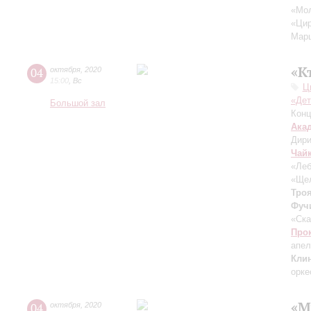
«Мол
«Цир
Марш
«К
04
октября
,
2020
15:00
,
Вс
Ц
«Дет
Большой зал
Конц
Ака
Дири
Чай
«Леб
«Щел
Тро
Фуч
«Ска
Про
апел
Кли
орке
«М
04
октября
,
2020