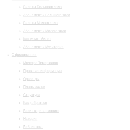
Билеты Большого зала
Абонементы Большого зала
Билеты Малого зала
Абонементы Малого зала
Как купить билет
Абонементы Музитория
О филармонии
Маэстро Темирканов
Правовая информация
Оркестры
Планы залов
Структура
Как добраться
Визит в филармонию
История
Библиотека