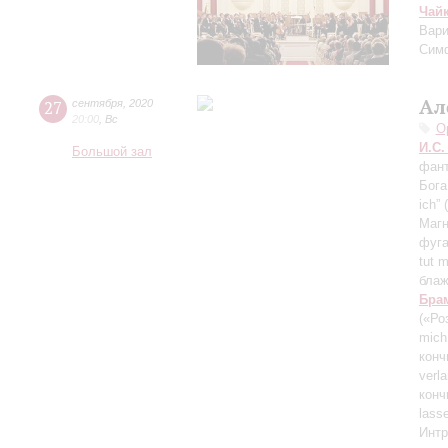
Чай
Вари
Сим
Ал
27
сентября
,
2020
20:00
,
Вс
О
И.С.
Большой зал
фант
Бога
ich”
Магн
фуга
tut 
блаж
Бра
(«Ро
mich
конч
verl
конч
lass
Интр