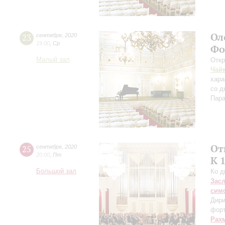
Ол
23
сентября
,
2020
19:00
,
Ср
Фо
Малый зал
Откр
Чай
хара
со д
Пара
От
25
сентября
,
2020
20:00
,
Пт
К 
Большой зал
Ко д
Зас
сим
Дири
фор
Рах