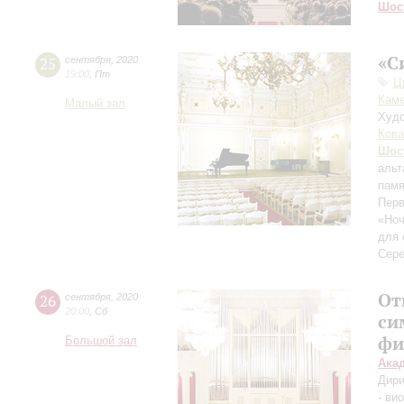
Шос
«С
25
сентября
,
2020
19:00
,
Пт
Ц
Каме
Малый зал
Худо
Кова
Шос
альт
памя
Перв
«Ноч
для 
Сере
От
26
сентября
,
2020
20:00
,
Сб
си
фи
Большой зал
Ака
Дири
- ви