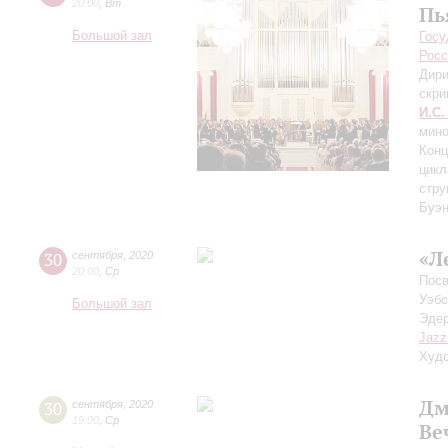
20:00
,
Вт
Пь
Большой зал
Госу
Росс
Дири
скри
И.С.
мино
Конц
цикл
стру
Буэн
«Л
30
сентября
,
2020
20:00
,
Ср
Посв
Уэбс
Большой зал
Эдер
Jazz
Худо
Дм
30
сентября
,
2020
19:00
,
Ср
Ве