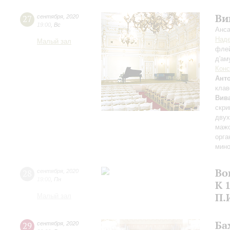
Ви
27
сентября
,
2020
19:00
,
Вс
Анса
Над
Малый зал
флей
д'ам
Конс
Ант
клав
Вив
скри
двух
мажо
орга
мино
Во
28
сентября
,
2020
19:00
,
Пн
К 
П.
Малый зал
Ба
29
сентября
,
2020