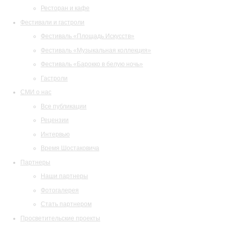
Ресторан и кафе
Фестивали и гастроли
Фестиваль «Площадь Искусств»
Фестиваль «Музыкальная коллекция»
Фестиваль «Барокко в белую ночь»
Гастроли
СМИ о нас
Все публикации
Рецензии
Интервью
Время Шостаковича
Партнеры
Наши партнеры
Фотогалерея
Стать партнером
Просветительские проекты