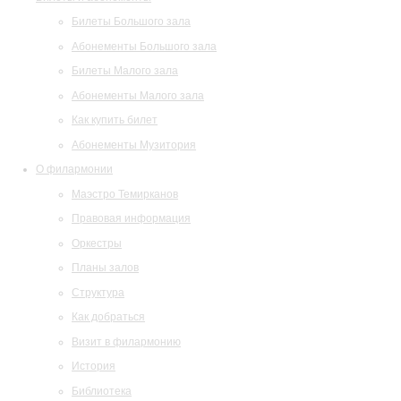
Билеты Большого зала
Абонементы Большого зала
Билеты Малого зала
Абонементы Малого зала
Как купить билет
Абонементы Музитория
О филармонии
Маэстро Темирканов
Правовая информация
Оркестры
Планы залов
Структура
Как добраться
Визит в филармонию
История
Библиотека