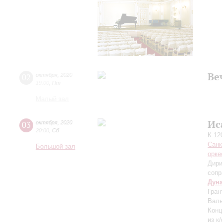
Ве
02
октября
,
2020
19:00
,
Пт
Малый зал
Ис
03
октября
,
2020
20:00
,
Сб
К 12
Санк
Большой зал
орке
Дири
сопр
Дун
Гран
Валь
Конц
из к