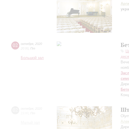
Арг
укра
Бе
02
октября
,
2020
20:00
,
Пт
Ц
деся
Большой зал
Вече
нояб
Зас
сим
Дири
Бет
Конц
Шт
02
октября
,
2020
19:00
,
Пт
Olym
Алек
Малый зал
Дири