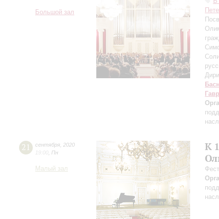
В
Пете
Большой зал
Посв
Олим
граж
Симф
Соли
русс
Дири
Бас
Гав
Орг
подд
насл
К 
21
сентября
,
2020
19:00
,
Пн
Ол
Малый зал
Фест
Орг
подд
насл