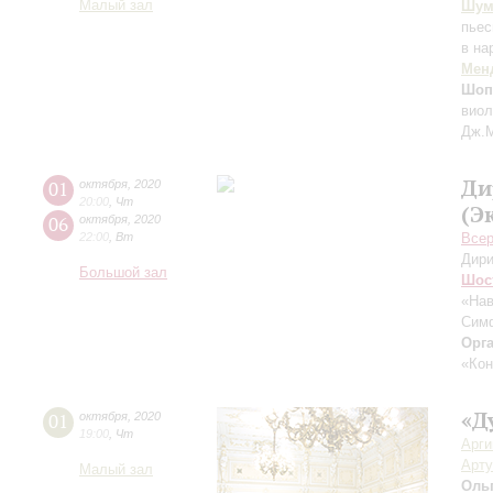
Малый зал
Шум
пьес
в на
Мен
Шоп
виол
Дж.М
Ди
01
октября
,
2020
20:00
,
Чт
(Э
06
октября
,
2020
22:00
,
Вт
Всер
Дири
Большой зал
Шос
«На
Симф
Орг
«Кон
«Д
01
октября
,
2020
19:00
,
Чт
Арг
Арту
Малый зал
Оль