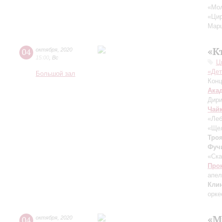
«Мол
«Цир
Марш
«К
04
октября
,
2020
15:00
,
Вс
Ц
«Дет
Большой зал
Конц
Ака
Дири
Чай
«Леб
«Щел
Тро
Фуч
«Ска
Про
апел
Кли
орке
«М
04
октября
,
2020