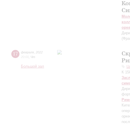
Ко
Си
Мол
кол
орк
Дири
(Фра
Ск
17
февраля
,
2022
20:00
,
Чт
Ри
Большой зал
Ц
К 15
Зас
сим
Дири
фор
Рим
Ките
опе
орке
посл