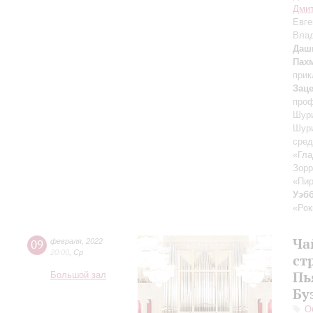
Дми
Евге
Вла
Даш
Пахм
прик
Зац
проф
Шури
Шур
сред
«Гла
Зор
«Пир
Уэбб
«Рок
Ча
09
февраля
,
2022
20:00
,
Ср
ст
Пь
Большой зал
Бу
О