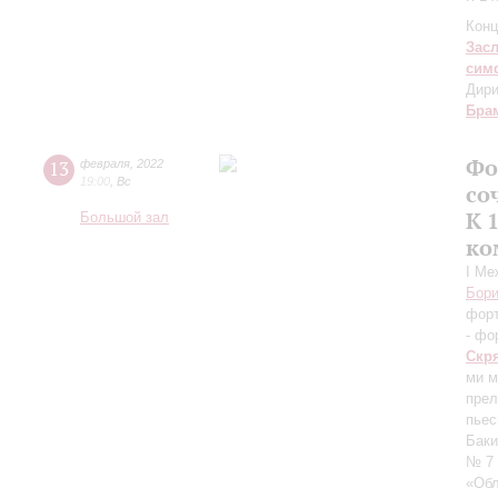
Конц
Зас
сим
Дири
Бра
Фо
13
февраля
,
2022
19:00
,
Вс
со
К 
Большой зал
ко
I Ме
Бори
фор
- фо
Скр
ми м
прел
пьес
Баки
№ 7
«Об