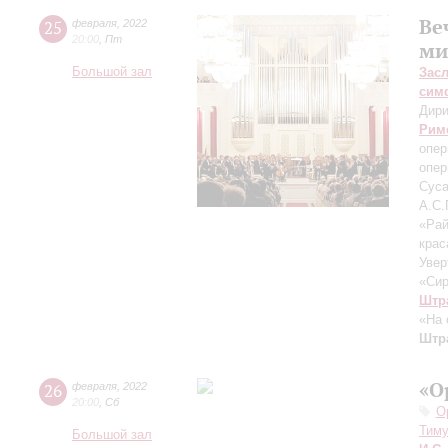
Ве
25
февраля
,
2022
20:00
,
Пт
ми
Большой зал
Зас
сим
Дири
Рим
опер
опер
Сус
А.С.
«Ра
крас
Увер
«Сир
Штра
«На 
Штра
«О
26
февраля
,
2022
20:00
,
Сб
О
Тим
Большой зал