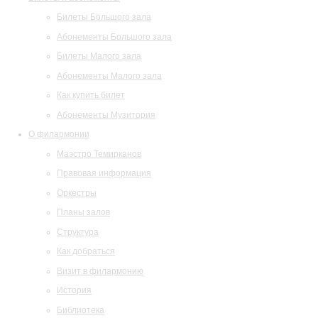
Билеты Большого зала
Абонементы Большого зала
Билеты Малого зала
Абонементы Малого зала
Как купить билет
Абонементы Музитория
О филармонии
Маэстро Темирканов
Правовая информация
Оркестры
Планы залов
Структура
Как добраться
Визит в филармонию
История
Библиотека