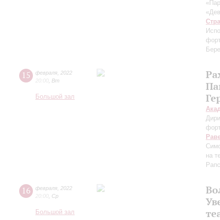
«Пар
«Дев
Стр
Испо
фор
Бере
Ра
15
февраля
,
2022
20:00
,
Вт
Па
Ге
Большой зал
Ака
Дири
фор
Рав
Сим
на т
Рапс
Во
16
февраля
,
2022
20:00
,
Ср
Ув
те
Большой зал