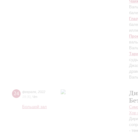
Чай
Валь
бале
Глаз
бале
иллю
Про
валь
Валь
Тар
судь
Джа
драм
Вал
Ди
24
февраля
,
2022
19:30
,
Чт
Бе
Большой зал
Симф
Хор 
Дири
сопр
- те