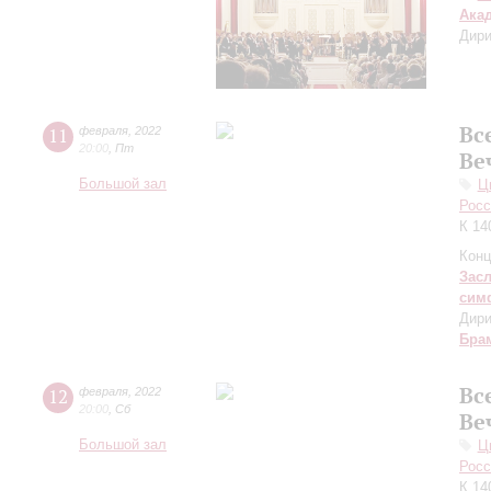
Ака
Дири
Вс
11
февраля
,
2022
20:00
,
Пт
Ве
Большой зал
Ц
Росс
К 14
Конц
Зас
сим
Дири
Бра
Вс
12
февраля
,
2022
20:00
,
Сб
Ве
Большой зал
Ц
Росс
К 14