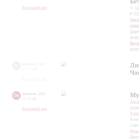
Бе
Большой зал
Ц
К 22
Зас
сим
Дири
фор
Бет
форт
Ди
05
февраля
,
2022
20:00
,
Сб
Ча
Большой зал
Му
06
февраля
,
2022
20:00
,
Вс
Анса
Алек
Большой зал
Алек
Конс
Серг
Иван
Дми