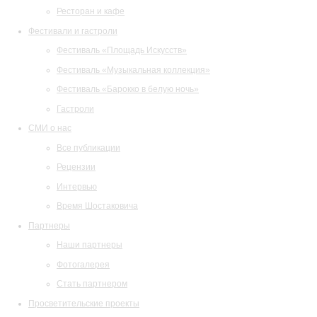
Ресторан и кафе
Фестивали и гастроли
Фестиваль «Площадь Искусств»
Фестиваль «Музыкальная коллекция»
Фестиваль «Барокко в белую ночь»
Гастроли
СМИ о нас
Все публикации
Рецензии
Интервью
Время Шостаковича
Партнеры
Наши партнеры
Фотогалерея
Стать партнером
Просветительские проекты