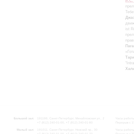
И.С.
прел
Тебе
Джа
движ
ist 
прел
прав
Паг
«Гот
Тар
“Int
Хал
Большой зал:
191186, Санкт-Петербург, Михайловская ул., 2
Часы работы
+7 (812) 240-01-00, +7 (812) 240-01-80
Перерыв с 1
Малый зал:
191011, Санкт-Петербург, Невский пр., 30
Часы работы
+7 (812) 240-01-00, +7 (812) 240-01-70
Перерыв с 1