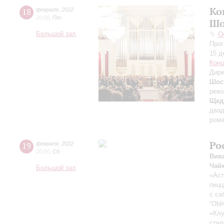
Ко
18
февраля
,
2022
20:00
,
Пт
Шо
Большой зал
О
Прог
15 д
Конц
Дири
Шос
рево
Щед
двад
рома
Ро
19
февраля
,
2022
20:00
,
Сб
Вив
Чай
Большой зал
«Аст
пицц
с са
“Obl
«Клу
стил