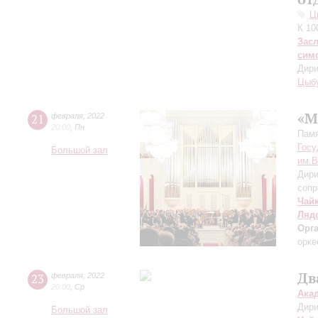
Ц
К 10
Зас
сим
Дири
Цыб
«М
21
февраля
,
2022
20:00
,
Пн
Памя
Госу
Большой зал
им.В
Дири
сопр
Чай
Ляд
Орг
орке
Дв
23
февраля
,
2022
20:00
,
Ср
Ака
Дири
Большой зал