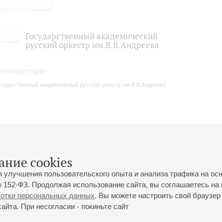
Государственный академический
русский оркестр им.В.В.Андреева
ганизаторы
сударственный академический русский оркестр им.В.В.Андреева
ание cookies
я улучшения пользовательского опыта и анализа трафика на ос
 152-ФЗ. Продолжая использование сайта, вы соглашаетесь на 
ботки персональных данных
. Вы можете настроить свой браузер 
йта. При несогласии - покиньте сайт
йловская ул., 2
Часы работы кассы Большого зала: с 11:00 до 20:30