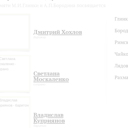
мяти М.И.Глинки и А.П.Бородина посвящается
Глинк
Боро
Дмитрий Хохлов
дирижер
Римск
Чайко
Лядо
Светлана
Рахм
Москаленко
сопрано
Владислав
Куприянов
баритон