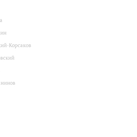
а
дин
ий-Корсаков
вский
в
анинов