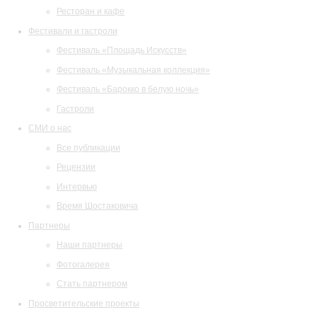
Ресторан и кафе
Фестивали и гастроли
Фестиваль «Площадь Искусств»
Фестиваль «Музыкальная коллекция»
Фестиваль «Барокко в белую ночь»
Гастроли
СМИ о нас
Все публикации
Рецензии
Интервью
Время Шостаковича
Партнеры
Наши партнеры
Фотогалерея
Стать партнером
Просветительские проекты