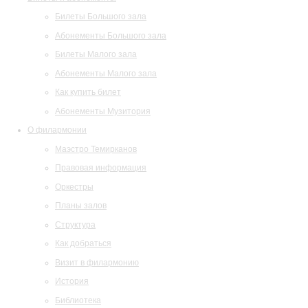
Билеты Большого зала
Абонементы Большого зала
Билеты Малого зала
Абонементы Малого зала
Как купить билет
Абонементы Музитория
О филармонии
Маэстро Темирканов
Правовая информация
Оркестры
Планы залов
Структура
Как добраться
Визит в филармонию
История
Библиотека