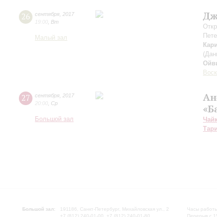
Дж
26
сентября
,
2017
19:00
,
Вт
Откр
Пете
Малый зал
Кар
(Дан
Ойв
Воск
Ан
27
сентября
,
2017
20:00
,
Ср
«Б
Большой зал
Чай
Тар
Большой зал:
191186, Санкт-Петербург, Михайловская ул., 2
Часы работы
+7 (812) 240-01-00, +7 (812) 240-01-80
Перерыв с 1