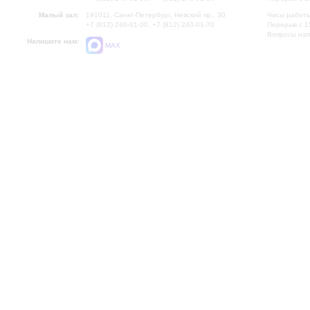
Малый зал:
191011, Санкт-Петербург, Невский пр., 30
Часы работы
+7 (812) 240-01-00, +7 (812) 240-01-70
Перерыв с 1
Вопросы на
Напишите нам:
MAX