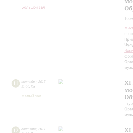
мо
Об
Большой зал
Торж
Мих
сопр
При
Чул
Васи
фор
Орг
музы
XI
11
сентября
,
2017
11:00
,
Пн
мо
Об
Малый зал
I ту
Орг
музы
XI
12
сентября
,
2017