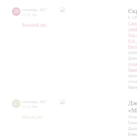
Ск
20
сентября
,
2017
20:00
,
Ср
К 14
Санк
Большой зал
симф
Хор 
Н.А.
Вале
дири
Дири
Алек
Скр
орке
соли
Орг
Дж
22
сентября
,
2017
19:00
,
Пт
«М
Малый зал
Опер
Каме
Дири
Еле