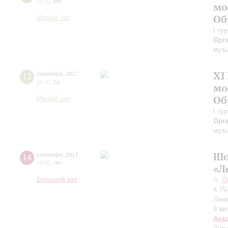
11:00
,
Вт
мо
Об
Малый зал
I ту
Орг
музы
XI
13
сентября
,
2017
11:00
,
Ср
мо
Об
Малый зал
I ту
Орг
музы
Шо
14
сентября
,
2017
19:00
,
Чт
«Л
Большой зал
О
К 75
Лени
9 ав
Ака