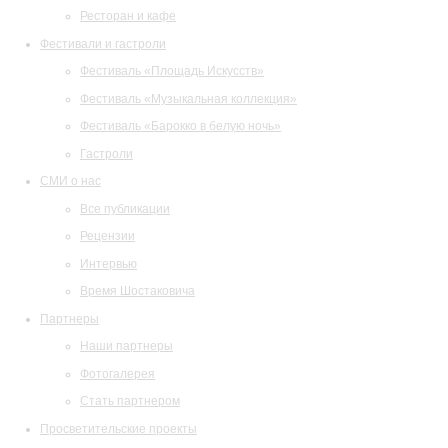
Ресторан и кафе
Фестивали и гастроли
Фестиваль «Площадь Искусств»
Фестиваль «Музыкальная коллекция»
Фестиваль «Барокко в белую ночь»
Гастроли
СМИ о нас
Все публикации
Рецензии
Интервью
Время Шостаковича
Партнеры
Наши партнеры
Фотогалерея
Стать партнером
Просветительские проекты