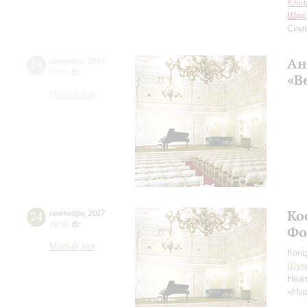
Юли
Шос
Сим
Ан
24
сентября
,
2017
15:00
,
Вс
«В
Малый зал
Ко
24
сентября
,
2017
19:00
,
Вс
Фо
Малый зал
Конц
Шум
Неап
«Но