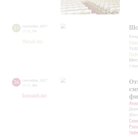
Шо
25
сентября
,
2017
19:00
,
Пн
Конц
Малый зал
Каме
Худо
Иоф
Шос
стру
От
26
сентября
,
2017
20:00
,
Вт
си
фи
Большой зал
Ака
Дири
(Вел
Гли
Рах
Чай