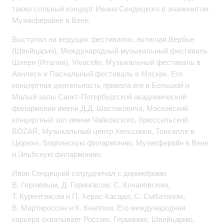
также сольный концерт Ивана Сендецкого в знаменитом
Музикферайне в Вене.
Выступал на ведущих фестивалях, включая Вербье
(Швейцария), Международный музыкальный фестиваль
Шлерн (Италия), Vivacello, Музыкальный фестиваль в
Авилесе и Пасхальный фестиваль в Москве. Его
концертная деятельность привела его в Большой и
Малый залы Санкт-Петербургской академической
филармонии имени Д.Д. Шостаковича, Московский
концертный зал имени Чайковского, брюссельский
BOZAR, Музыкальный центр Хельсинки, Тонхалле в
Цюрихе, Берлинскую филармонию, Музикферайн в Вене
и Эльбскую филармонию.
Иван Сендецкий сотрудничал с дирижёрами
В. Гергиевым, Д. Герингасом, С. Кочановским,
Т. Курентзисом и П. Херас-Касадо, С. Смбатяном,
В. Мартироссян и К. Кнаппом. Его международная
карьера охватывает Россию, Германию, Швейцарию,