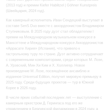
(2013 год) и премии Kiefer Hablitzel | Göhner Kunstpreis
(Швейцария, 2024 год).
Как камерный исполнитель Иван Сендецкий выступает в
составе SenS Duo вместе с аккордеонистом Владимиром
Ступниковым. В 2025 году дуэт стал обладателем I
премии на Международном музыкальном конкурсе в
Манхэттене и Международном конкурсе Аккордеонистов
«Аррасате Хирия» (Испания), что привело к
гастрольному туру по стране. Дуэт активно сотрудничает
с современными композиторами, среди которых М. Лозе,
А. Урэвский, Мин Хи Ким и Х. Холлигер. Новое
произведение М. Лозе, посвящённое ансамблю и
изданное Universal Edition, получит мировую премьеру в
2025 году. Среди будущих проектов — тур в Южной
Корее в 2026 году.
В числе ярких событий последних лет — выступление с
камерным оркестром Д. Герингаса под его же
управлением в Берлинской филармонии в 2024 году, а