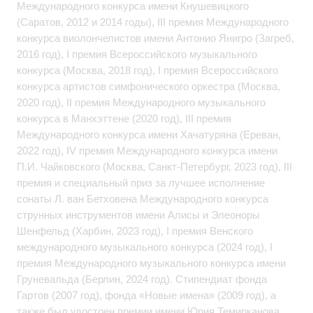
Международного конкурса имени Кнушевицкого
(Саратов, 2012 и 2014 годы), III премия Международного
конкурса виолончелистов имени Антонио Янигро (Загреб,
2016 год), I премия Всероссийского музыкального
конкурса (Москва, 2018 год), I премия Всероссийского
конкурса артистов симфонического оркестра (Москва,
2020 год), II премия Международного музыкального
конкурса в Манхэттене (2020 год), III премия
Международного конкурса имени Хачатуряна (Ереван,
2022 год), IV премия Международного конкурса имени
П.И. Чайковского (Москва, Санкт-Петербург, 2023 год), III
премия и специальный приз за лучшее исполнение
сонаты Л. ван Бетховена Международного конкурса
струнных инструментов имени Алисы и Элеоноры
Шенфельд (Харбин, 2023 год), I премия Венского
международного музыкального конкурса (2024 год), I
премия Международного музыкального конкурса имени
Груневальда (Берлин, 2024 год). Стипендиат фонда
Гартов (2007 год), фонда «Новые имена» (2009 год), а
также был удостоен премии имени Юрия Темирканова