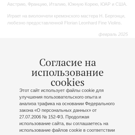
Австрию, Францию, Италию, Южную Корею, ЮАР и США.
Играет на виолончели кремонского мастера Н. Бергонци,
любезно предоставленной Florian Leonhard Fine Violins.
февраль 2025
Мероприятия
Согласие на
использование
08
ноября
,
2026
19:00
,
Вс
cookies
Малый зал
Иван Сендецкий (виолончель)
Этот сайт использует файлы cookie для
улучшения пользовательского опыта и
Концерт 9-го абонемента «
Смычку волшебному
анализа трафика на основании Федерального
послушна
»
закона «О персональных данных» от
Иван Сендецкий
- виолончель;
Олеся Морозова
-
27.07.2006 № 152-ФЗ. Продолжая
фортепиано
использование сайта, вы соглашаетесь на
И.С. Бах
: Соната для виолы да гамба и клавесина
использование файлов cookie в соответствии