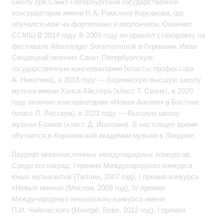
школу при Санкт‑Петербургской государственной
консерватории имени Н.А. Римского‑Корсакова, где
обучался игре на фортепиано и виолончели. Окончил
ССМШ В 2014 году. В 2009 году он прошёл стажировку на
фестивале Altensteiger Sommermusik в Германии. Иван
Сендецкий окончил Санкт-Петербургскую
государственную консерваторию (классы профессора
А. Никитина), в 2018 году — Берлинскую высшую школу
музыки имени Ханса Айслера (класс Т. Сване), в 2020
году окончил консерваторию «Новая Англия» в Бостоне
(класс Л. Лессера), в 2022 году — Высшую школу
музыки Базеля (класс Д. Ишизаки). В настоящее время
обучается в Королевской академии музыки в Лондоне.
Лауреат многочисленных международных конкурсов.
Среди его наград: I премия Международного конкурса
юных музыкантов (Таллин, 2007 год), I премия конкурса
«Новые имена» (Москва, 2009 год), IV премия
Международного юношеского конкурса имени
П.И. Чайковского (Монтрё, Веве, 2012 год), I премия