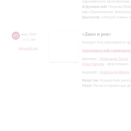
одноименного мультфильма, 
И.Дунаевский
: Песенка Роб
к/ф «Приключения Электрон
Крылатов
: «Лесной олень» и
«Джаз и рок»
03
мая
,
2024
20:00
,
пт
Концерт 9-го абонемента «
К
Большой зал
Академический симфониче
дирижер -
Александр Титов
Илья Папоян
- фортепиано
ведущий -
Александр Малич
Капустин
: Концертная рапс
Floyd
: Песни в обработках д