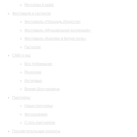
Ресторан и кафе
Фестивали и гастроли
Фестиваль «Площадь Искусств»
Фестиваль «Музыкальная коллекция»
Фестиваль «Барокко в белую ночь»
Гастроли
СМИ о нас
Все публикации
Рецензии
Интервью
Время Шостаковича
Партнеры
Наши партнеры
Фотогалерея
Стать партнером
Просветительские проекты