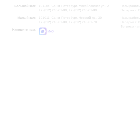
Большой зал:
191186, Санкт-Петербург, Михайловская ул., 2
Часы работы
+7 (812) 240-01-00, +7 (812) 240-01-80
Перерыв с 1
Малый зал:
191011, Санкт-Петербург, Невский пр., 30
Часы работы
+7 (812) 240-01-00, +7 (812) 240-01-70
Перерыв с 1
Вопросы на
Напишите нам:
MAX