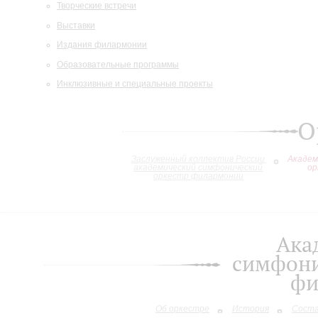
Творческие встречи
Выставки
Издания филармонии
Образовательные программы
Инклюзивные и специальные проекты
О
Заслуженный коллектив России
Академ
академический симфонический
ор
оркестр филармонии
Ака
симфони
фи
Об оркестре
История
Сост