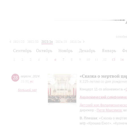
сегодн
2021/22
2022/23
2023/24
2024/25
2025/26
2026/27
Сентябрь
Октябрь
Ноябрь
Декабрь
Январь
Ф
1
2
3
4
5
6
7
8
9
10
11
12
13
14
«Сказка о мертвой ца
28
апреля
,
2024
15:00
,
вc
К 225-летию со дня рождени
Концерт 11-го абонемента «
Большой зал
Академический симфониче
Детский хор Филармоническ
дирижер -
Петр Максимов
; в
В. Плешак
: «Сказка о мерт
м/ф «Крошка Енот», «Кузнеч