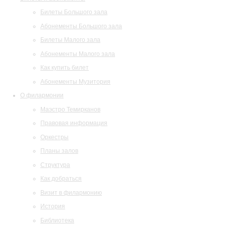
Билеты Большого зала
Абонементы Большого зала
Билеты Малого зала
Абонементы Малого зала
Как купить билет
Абонементы Музитория
О филармонии
Маэстро Темирканов
Правовая информация
Оркестры
Планы залов
Структура
Как добраться
Визит в филармонию
История
Библиотека