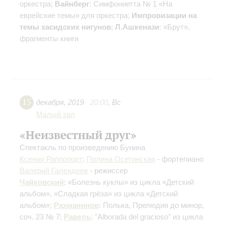
оркестра;
Вайнберг
: Симфониетта № 1 «На
еврейские темы» для оркестра;
Импровизации на
темы хасидских нигунов
;
Л.Ашкенази
: «Брут»,
фрагменты книги
15
декабря
,
2019
20:00
,
Вс
Малый зал
«Неизвестный друг»
Спектакль по произведению Бунина
Ксения Раппопорт
;
Полина Осетинская
- фортепиано
Валерий Галендеев
- режиссер
Чайковский
: «Болезнь куклы» из цикла «Детский
альбом», «Сладкая грёза» из цикла «Детский
альбом»;
Рахманинов
: Полька, Прелюдия до минор,
соч. 23 № 7;
Равель
: "Alborada del gracioso" из цикла