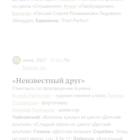
из цикла «Отражения»;
Форе
: «Пробуждение»;
Батагов
: «Письмо Сергея Рахманинова Людовико
Эйнауди»;
Карманов
: "Past Perfect"
03
июля
,
2017
20:00
,
Пн
Малый зал
«Неизвестный друг»
Спектакль по произведению Бунина
Ксения Раппопорт
- художественное слово;
Полина
Осетинская
- фортепиано
Валерий Галендеев
- режиссер
Чайковский
: «Болезнь куклы» из цикла «Детский
альбом», «Сладкая грёза» из цикла «Детский
альбом»;
Глинка
: «Детская полька»;
Скрябин
: Этюд
ре-диез минор, соч. 8 № 12;
Дебюсси
: «Кукольный