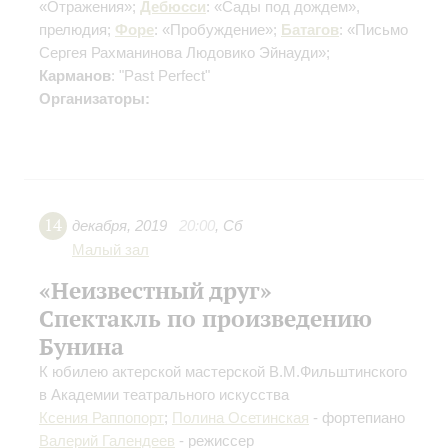
«Отражения»;
Дебюсси
: «Сады под дождем»,
прелюдия;
Форе
: «Пробуждение»;
Батагов
: «Письмо
Сергея Рахманинова Людовико Эйнауди»;
Карманов
: "Past Perfect"
Организаторы:
14
декабря
,
2019
20:00
,
Сб
Малый зал
«Неизвестный друг»
Спектакль по произведению
Бунина
К юбилею актерской мастерской В.М.Фильштинского
в Академии театрального искусства
Ксения Раппопорт
;
Полина Осетинская
- фортепиано
Валерий Галендеев
- режиссер