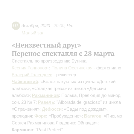
03
декабря
,
2020
20:00
,
Чт
Малый зал
«Неизвестный друг»
Перенос спектакля с 28 марта
Спектакль по произведению Бунина
Ксения Раппопорт
;
Полина Осетинская
- фортепиано
Валерий Галендеев
- режиссер
Чайковский
: «Болезнь куклы» из цикла «Детский
альбом», «Сладкая грёза» из цикла «Детский
альбом»;
Рахманинов
: Полька, Прелюдия до минор,
соч. 23 № 7;
Равель
: "Alborada del gracioso" из цикла
«Отражения»;
Дебюсси
: «Сады под дождем»,
прелюдия;
Форе
: «Пробуждение»;
Батагов
: «Письмо
Сергея Рахманинова Людовико Эйнауди»;
Карманов
: "Past Perfect"