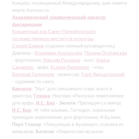
Концерт, посвященный Международному дню памяти
жертв Холокоста
Академический симфонический оркестр
филармонии
Концертный хор Санкт-Петербургского
государственного института культуры
Сергей Екимов
(художественный руководитель)
Дирижер -
Владимир Альтшулер
;
Полина Осетинская
- фортепиано;
Максим Рысанов
- альт;
Алиса
Садикова
- арфа;
Ксения Раппопорт
- чтец
Валерий Галендеев
- режиссер;
Глеб Фильштинский
- художник по свету
Канчели
: "Styx" для смешанного хора, альта и
оркестра;
Глинка
: Ноктюрн «Разлука»
переложение
для арфы
;
И.С. Бах
- Зилоти
: Прелюдия си минор;
И.С. Бах
: «К тебе взываю, Господи», хоральная
прелюдия
переложение для фортепиано Ф.Бузони
;
Паул Гласер
: «Танцующая в Аушвице», отрывки из
мемуаров;
Батагов
: «Лирическая музыка»