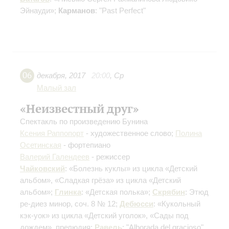
Эйнауди»;
Карманов
: "Past Perfect"
06
декабря
,
2017
20:00
,
Ср
Малый зал
«Неизвестный друг»
Спектакль по произведению Бунина
Ксения Раппопорт
- художественное слово;
Полина
Осетинская
- фортепиано
Валерий Галендеев
- режиссер
Чайковский
: «Болезнь куклы» из цикла «Детский
альбом», «Сладкая грёза» из цикла «Детский
альбом»;
Глинка
: «Детская полька»;
Скрябин
: Этюд
ре-диез минор, соч. 8 № 12;
Дебюсси
: «Кукольный
кэк-уок» из цикла «Детский уголок», «Сады под
дождем», прелюдия;
Равель
: "Alborada del gracioso"