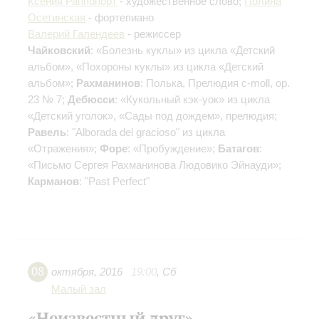
Ксения Раппопорт
- художественное слово;
Полина
Осетинская
- фортепиано
Валерий Галендеев
- режиссер
Чайковский
: «Болезнь куклы» из цикла «Детский
альбом», «Похороны куклы» из цикла «Детский
альбом»;
Рахманинов
: Полька, Прелюдия c-moll, ор.
23 № 7;
Дебюсси
: «Кукольный кэк-уок» из цикла
«Детский уголок», «Сады под дождем», прелюдия;
Равель
: "Alborada del gracioso" из цикла
«Отражения»;
Форе
: «Пробуждение»;
Батагов
:
«Письмо Сергея Рахманинова Людовико Эйнауди»;
Карманов
: "Past Perfect"
08
октября
,
2016
19:00
,
Сб
Малый зал
«Неизвестный друг»