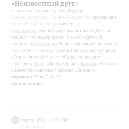
«Неизвестный друг»
Спектакль по произведению Бунина
Ксения Раппопорт
;
Полина Осетинская
- фортепиано
Валерий Галендеев
- режиссер
Чайковский
: «Болезнь куклы» из цикла «Детский
альбом», «Сладкая грёза» из цикла «Детский
альбом»;
Рахманинов
: Полька, Прелюдия до минор,
соч. 23 № 7;
Равель
: "Alborada del gracioso" из цикла
«Отражения»;
Дебюсси
: «Сады под дождем»,
прелюдия;
Форе
: «Пробуждение»;
Батагов
: «Письмо
Сергея Рахманинова Людовико Эйнауди»;
Карманов
: "Past Perfect"
Организаторы:
05
марта
,
2021
20:00
,
Пт
Малый зал