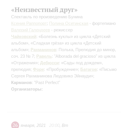
«Неизвестный друг»
Спектакль по произведению Бунина
Ксения Раппопорт
;
Полина Осетинская
- фортепиано
Валерий Галендеев
- режиссер
Чайковский
: «Болезнь куклы» из цикла «Детский
альбом», «Сладкая грёза» из цикла «Детский
альбом»;
Рахманинов
: Полька, Прелюдия до минор,
соч. 23 № 7;
Равель
: "Alborada del gracioso" из цикла
«Отражения»;
Дебюсси
: «Сады под дождем»,
прелюдия;
Форе
: «Пробуждение»;
Батагов
: «Письмо
Сергея Рахманинова Людовико Эйнауди»;
Карманов
: "Past Perfect"
Организаторы:
26
января
,
2021
20:00
,
Вт