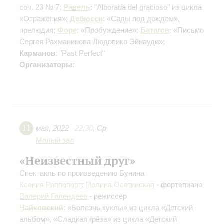
соч. 23 № 7;
Равель
: "Alborada del gracioso" из цикла
«Отражения»;
Дебюсси
: «Сады под дождем»,
прелюдия;
Форе
: «Пробуждение»;
Батагов
: «Письмо
Сергея Рахманинова Людовико Эйнауди»;
Карманов
: "Past Perfect"
Организаторы:
11
мая
,
2022
22:30
,
Ср
Малый зал
«Неизвестный друг»
Спектакль по произведению Бунина
Ксения Раппопорт
;
Полина Осетинская
- фортепиано
Валерий Галендеев
- режиссер
Чайковский
: «Болезнь куклы» из цикла «Детский
альбом», «Сладкая грёза» из цикла «Детский