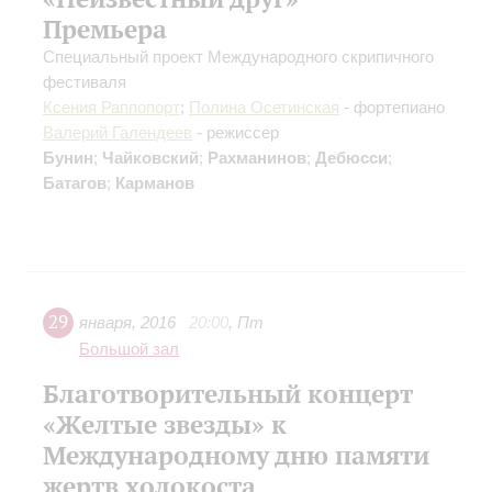
Премьера
Специальный проект Международного скрипичного
фестиваля
Ксения Раппопорт
;
Полина Осетинская
- фортепиано
Валерий Галендеев
- режиссер
Бунин
;
Чайковский
;
Рахманинов
;
Дебюсси
;
Батагов
;
Карманов
29
января
,
2016
20:00
,
Пт
Большой зал
Благотворительный концерт
«Желтые звезды» к
Международному дню памяти
жертв холокоста