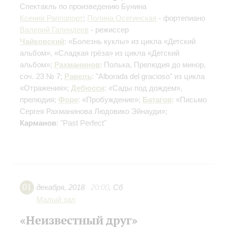
Спектакль по произведению Бунина
Ксения Раппопорт
;
Полина Осетинская
- фортепиано
Валерий Галендеев
- режиссер
Чайковский
: «Болезнь куклы» из цикла «Детский
альбом», «Сладкая грёза» из цикла «Детский
альбом»;
Рахманинов
: Полька, Прелюдия до минор,
соч. 23 № 7;
Равель
: "Alborada del gracioso" из цикла
«Отражения»;
Дебюсси
: «Сады под дождем»,
прелюдия;
Форе
: «Пробуждение»;
Батагов
: «Письмо
Сергея Рахманинова Людовико Эйнауди»;
Карманов
: "Past Perfect"
01
декабря
,
2018
20:00
,
Сб
Малый зал
«Неизвестный друг»