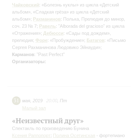
Чайковский
: «Болезнь куклы» из цикла «Детский
альбом», «Сладкая грёза» из цикла «Детский
альбом»;
Рахманинов
: Полька, Прелюдия до минор,
соч. 23 № 7;
Равель
: "Alborada del gracioso" из цикла
«Отражения»;
Дебюсси
: «Сады под дождем»,
прелюдия;
Форе
: «Пробуждение»;
Батагов
: «Письмо
Сергея Рахманинова Людовико Эйнауди»;
Карманов
: "Past Perfect"
Организаторы:
31
мая
,
2019
20:00
,
Пт
Малый зал
«Неизвестный друг»
Спектакль по произведению Бунина
Ксения Раппопорт
;
Полина Осетинская
- фортепиано