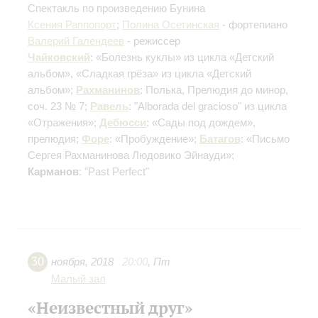
Спектакль по произведению Бунина
Ксения Раппопорт
;
Полина Осетинская
- фортепиано
Валерий Галендеев
- режиссер
Чайковский
: «Болезнь куклы» из цикла «Детский
альбом», «Сладкая грёза» из цикла «Детский
альбом»;
Рахманинов
: Полька, Прелюдия до минор,
соч. 23 № 7;
Равель
: "Alborada del gracioso" из цикла
«Отражения»;
Дебюсси
: «Сады под дождем»,
прелюдия;
Форе
: «Пробуждение»;
Батагов
: «Письмо
Сергея Рахманинова Людовико Эйнауди»;
Карманов
: "Past Perfect"
30
ноября
,
2018
20:00
,
Пт
Малый зал
«Неизвестный друг»