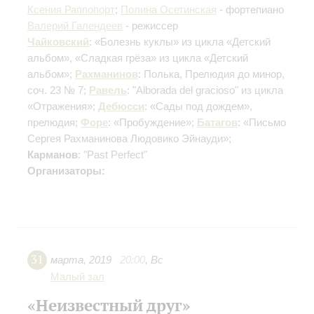
Ксения Раппопорт
;
Полина Осетинская
- фортепиано
Валерий Галендеев
- режиссер
Чайковский
: «Болезнь куклы» из цикла «Детский
альбом», «Сладкая грёза» из цикла «Детский
альбом»;
Рахманинов
: Полька, Прелюдия до минор,
соч. 23 № 7;
Равель
: "Alborada del gracioso" из цикла
«Отражения»;
Дебюсси
: «Сады под дождем»,
прелюдия;
Форе
: «Пробуждение»;
Батагов
: «Письмо
Сергея Рахманинова Людовико Эйнауди»;
Карманов
: "Past Perfect"
Организаторы:
31
марта
,
2019
20:00
,
Вс
Малый зал
«Неизвестный друг»