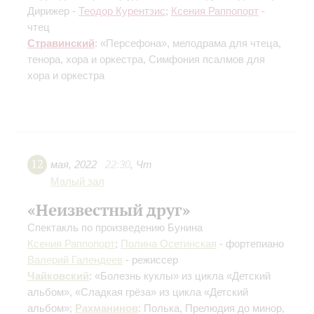
Дирижер -
Теодор Курентзис
;
Ксения Раппопорт
-
чтец
Стравинский
: «Персефона», мелодрама для чтеца,
тенора, хора и оркестра, Симфония псалмов для
хора и оркестра
12
мая
,
2022
22:30
,
Чт
Малый зал
«Неизвестный друг»
Спектакль по произведению Бунина
Ксения Раппопорт
;
Полина Осетинская
- фортепиано
Валерий Галендеев
- режиссер
Чайковский
: «Болезнь куклы» из цикла «Детский
альбом», «Сладкая грёза» из цикла «Детский
альбом»;
Рахманинов
: Полька, Прелюдия до минор,