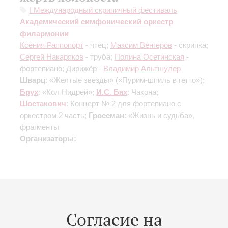
I Международный скрипичный фестиваль
Академический симфонический оркестр
филармонии
Ксения Раппопорт
- чтец;
Максим Венгеров
- скрипка;
Сергей Накаряков
- труба;
Полина Осетинская
-
фортепиано; Дирижёр -
Владимир Альтшулер
Шварц
: «Желтые звезды» («Пурим-шпиль в гетто»);
Брух
: «Кол Нидрей»;
И.С. Бах
: Чакона;
Шостакович
: Концерт № 2 для фортепиано с
оркестром
2 часть
;
Гроссман
: «Жизнь и судьба»,
фрагменты
Организаторы:
15
февраля
,
2015
15:00
,
Вс
Согласие на
Большой зал