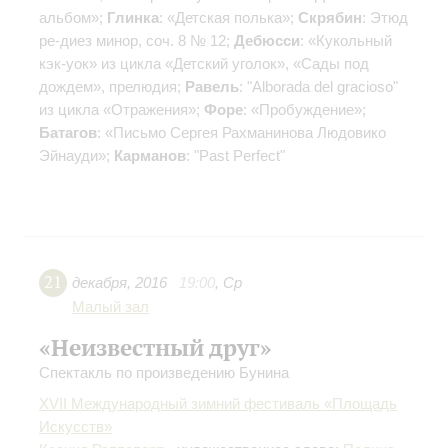
альбом»;
Глинка
: «Детская полька»;
Скрябин
: Этюд
ре-диез минор, соч. 8 № 12;
Дебюсси
: «Кукольный
кэк-уок» из цикла «Детский уголок», «Сады под
дождем», прелюдия;
Равель
: "Alborada del gracioso"
из цикла «Отражения»;
Форе
: «Пробуждение»;
Батагов
: «Письмо Сергея Рахманинова Людовико
Эйнауди»;
Карманов
: "Past Perfect"
21
декабря
,
2016
19:00
,
Ср
Малый зал
«Неизвестный друг»
Спектакль по произведению Бунина
XVII Международный зимний фестиваль «Площадь
Искусств»