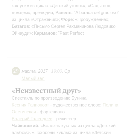
кэк-уок» из цикла «Детский уголок», «Сады под
дождем», прелюдия;
Равель
: "Alborada del gracioso"
из цикла «Отражения»;
Форе
: «Пробуждение»;
Батагов
: «Письмо Сергея Рахманинова Людовико
Эйнауди»;
Карманов
: "Past Perfect"
29
марта
,
2017
19:00
,
Ср
Малый зал
«Неизвестный друг»
Спектакль по произведению Бунина
Ксения Раппопорт
- художественное слово;
Полина
Осетинская
- фортепиано
Валерий Галендеев
- режиссер
Чайковский
: «Болезнь куклы» из цикла «Детский
альбом», «Похороны куклы» из цикла «Детский