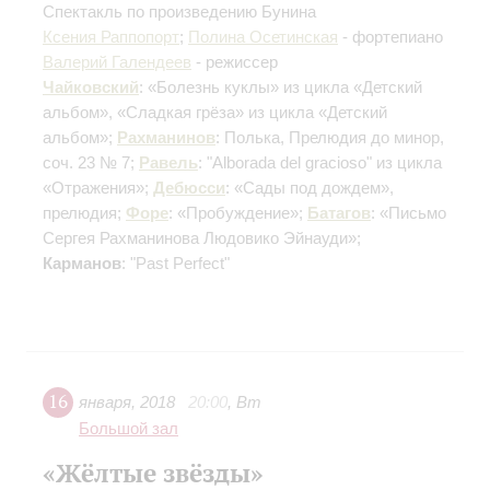
Спектакль по произведению Бунина
Ксения Раппопорт
;
Полина Осетинская
- фортепиано
Валерий Галендеев
- режиссер
Чайковский
: «Болезнь куклы» из цикла «Детский
альбом», «Сладкая грёза» из цикла «Детский
альбом»;
Рахманинов
: Полька, Прелюдия до минор,
соч. 23 № 7;
Равель
: "Alborada del gracioso" из цикла
«Отражения»;
Дебюсси
: «Сады под дождем»,
прелюдия;
Форе
: «Пробуждение»;
Батагов
: «Письмо
Сергея Рахманинова Людовико Эйнауди»;
Карманов
: "Past Perfect"
16
января
,
2018
20:00
,
Вт
Большой зал
«Жёлтые звёзды»