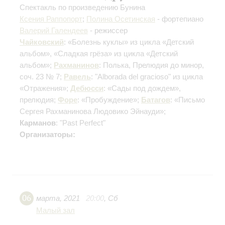
Спектакль по произведению Бунина
Ксения Раппопорт
;
Полина Осетинская
- фортепиано
Валерий Галендеев
- режиссер
Чайковский
: «Болезнь куклы» из цикла «Детский
альбом», «Сладкая грёза» из цикла «Детский
альбом»;
Рахманинов
: Полька, Прелюдия до минор,
соч. 23 № 7;
Равель
: "Alborada del gracioso" из цикла
«Отражения»;
Дебюсси
: «Сады под дождем»,
прелюдия;
Форе
: «Пробуждение»;
Батагов
: «Письмо
Сергея Рахманинова Людовико Эйнауди»;
Карманов
: "Past Perfect"
Организаторы:
06
марта
,
2021
20:00
,
Сб
Малый зал