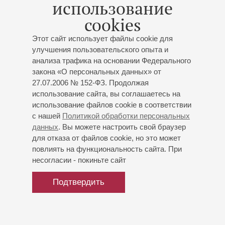
использование
«Толстячок по имени Туба»,
cookies
весёлое путешествие по
оркестру для маленьких
Этот сайт использует файлы cookie для
слушателей
улучшения пользовательского опыта и
анализа трафика на основании Федерального
Концерт 12-го абонемента «
Детский уголок
»
закона «О персональных данных» от
Заслуженный коллектив России академический
27.07.2006 № 152-ФЗ. Продолжая
симфонический оркестр филармонии
использование сайта, вы соглашаетесь на
Дирижёр -
Максим Алексеев
;
Валентин Аввакумов
-
использование файлов cookie в соответствии
туба;
Марина Ворожцова
- флейта;
Василий
с нашей
Политикой обработки персональных
Черничка
- фагот;
Максим Игнатьев
- тромбон;
данных
. Вы можете настроить свой браузер
Дмитрий Терентьев
- флейта;
Олеся Тертычная
-
для отказа от файлов cookie, но это может
флейта;
Ксения Куэльяр
- флейта;
Дмитрий Хрычёв
-
повлиять на функциональность сайта. При
виолончель;
Максим Панков
- фортепиано;
несогласии - покиньте сайт
Александр Золотарев
- скрипка;
Вячеслав Дмитров
-
Подтвердить
труба
Ирина Степанова
- ведущая;
Ксения Раппопорт
-
Генеральный
Генеральные
Партнеры
партнер
спонсоры
фестиваля
чтец
фестиваля
фестиваля
Клейнсингер
: «Толстячок по имени Туба», весёлое