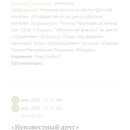
Валерий Галендеев
- режиссер
Чайковский
: «Болезнь куклы» из цикла «Детский
альбом», «Сладкая грёза» из цикла «Детский
альбом»;
Рахманинов
: Полька, Прелюдия до минор,
соч. 23 № 7;
Равель
: "Alborada del gracioso" из цикла
«Отражения»;
Дебюсси
: «Сады под дождем»,
прелюдия;
Форе
: «Пробуждение»;
Батагов
: «Письмо
Сергея Рахманинова Людовико Эйнауди»;
Карманов
: "Past Perfect"
Организаторы:
11
мая
,
2021
22:30
,
Вт
12
мая
,
2021
00:30
,
Ср
Малый зал
«Неизвестный друг»