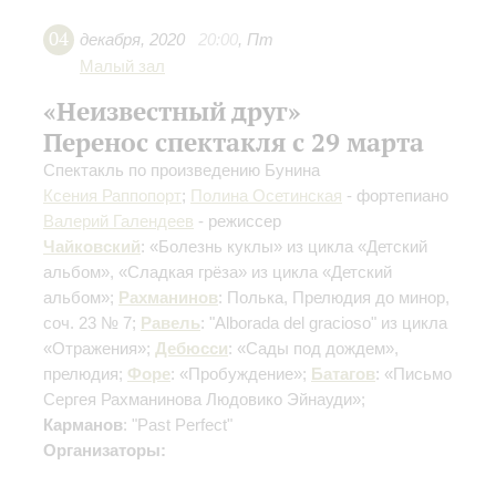
04
декабря
,
2020
20:00
,
Пт
Малый зал
«Неизвестный друг»
Перенос спектакля с 29 марта
Спектакль по произведению Бунина
Ксения Раппопорт
;
Полина Осетинская
- фортепиано
Валерий Галендеев
- режиссер
Чайковский
: «Болезнь куклы» из цикла «Детский
альбом», «Сладкая грёза» из цикла «Детский
альбом»;
Рахманинов
: Полька, Прелюдия до минор,
соч. 23 № 7;
Равель
: "Alborada del gracioso" из цикла
«Отражения»;
Дебюсси
: «Сады под дождем»,
прелюдия;
Форе
: «Пробуждение»;
Батагов
: «Письмо
Сергея Рахманинова Людовико Эйнауди»;
Карманов
: "Past Perfect"
Организаторы: