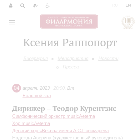
|
RU
EN
Ксения Раппопорт
Биография
Мероприятия
Новости
Пресса
04
апреля
,
2023
20:00
,
Вт
Большой зал
Дирижер – Теодор Курентзис
Симфонический оркестр musicAeterna
Хор musicAeterna
Детский хор «Весна» имени А.С.Пономарёва
Надежда Аверина
(художественный руководитель)