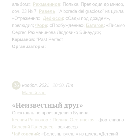
альбом»;
Рахманинов
: Полька, Прелюдия до минор,
соч. 23 № 7;
Равель
: "Alborada del gracioso" из цикла
«Отражения»;
Дебюсси
: «Сады под дождем»,
прелюдия;
Форе
: «Пробуждение»;
Батагов
: «Письмо
Сергея Рахманинова Людовико Эйнауди»;
Карманов
: "Past Perfect"
Организаторы:
26
ноября
,
2021
20:00
,
Пт
Малый зал
«Неизвестный друг»
Спектакль по произведению Бунина
Ксения Раппопорт
;
Полина Осетинская
- фортепиано
Валерий Галендеев
- режиссер
Чайковский
: «Болезнь куклы» из цикла «Детский