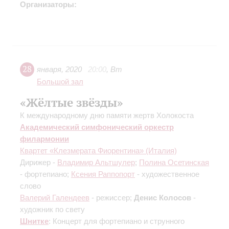
Организаторы:
28
января
,
2020
20:00
,
Вт
Большой зал
«Жёлтые звёзды»
К международному дню памяти жертв Холокоста
Академический симфонический оркестр
филармонии
Квартет «Клезмерата Фиорентина» (Италия)
Дирижер -
Владимир Альтшулер
;
Полина Осетинская
- фортепиано;
Ксения Раппопорт
- художественное
слово
Валерий Галендеев
- режиссер;
Денис Колосов
-
художник по свету
Шнитке
: Концерт для фортепиано и струнного