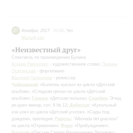
07
декабря
,
2017
20:00
,
Чт
Малый зал
«Неизвестный друг»
Спектакль по произведению Бунина
Ксения Раппопорт
- художественное слово;
Полина
Осетинская
- фортепиано
Валерий Галендеев
- режиссер
Чайковский
: «Болезнь куклы» из цикла «Детский
альбом», «Сладкая грёза» из цикла «Детский
альбом»;
Глинка
: «Детская полька»;
Скрябин
: Этюд
ре-диез минор, соч. 8 № 12;
Дебюсси
: «Кукольный
кэк-уок» из цикла «Детский уголок», «Сады под
дождем», прелюдия;
Равель
: "Alborada del gracioso"
из цикла «Отражения»;
Форе
: «Пробуждение»;
Батагов
: «Письмо Сергея Рахманинова Людовико