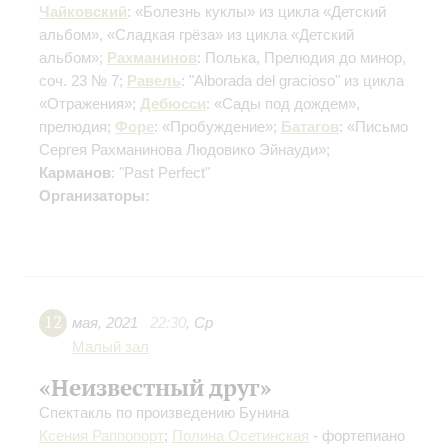
Чайковский
: «Болезнь куклы» из цикла «Детский
альбом», «Сладкая грёза» из цикла «Детский
альбом»;
Рахманинов
: Полька, Прелюдия до минор,
соч. 23 № 7;
Равель
: "Alborada del gracioso" из цикла
«Отражения»;
Дебюсси
: «Сады под дождем»,
прелюдия;
Форе
: «Пробуждение»;
Батагов
: «Письмо
Сергея Рахманинова Людовико Эйнауди»;
Карманов
: "Past Perfect"
Организаторы:
12
мая
,
2021
22:30
,
Ср
Малый зал
«Неизвестный друг»
Спектакль по произведению Бунина
Ксения Раппопорт
;
Полина Осетинская
- фортепиано