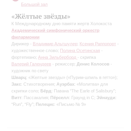
Большой зал
«Жёлтые звёзды»
К Международному дню памяти жертв Холокоста
Академический симфонический оркестр
филармонии
Дирижер -
Владимир Альтшулер
;
Ксения Раппопорт
-
художественное слово;
Полина Осетинская
-
фортепиано;
Анна Зильберборд
- скрипка
Валерий Галендеев
- режиссер;
Денис Колосов
-
художник по свету
Шварц
: «Желтые звезды» («Пурим-шпиль в гетто»);
Закс
: Стихотворения;
Ауэрбах
: «Молитва» для
скрипки соло;
Бёрд
: Павана “The Earle of Salisbury”;
Витт
: Пассакалия;
Пёрселл
: Граунд in С;
Эйнауди
:
“Run”, “Fly”;
Пелецис
: «Письмо № 9»