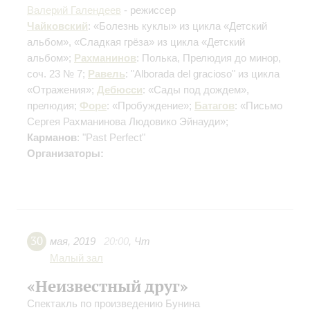
Валерий Галендеев
- режиссер
Чайковский
: «Болезнь куклы» из цикла «Детский
альбом», «Сладкая грёза» из цикла «Детский
альбом»;
Рахманинов
: Полька, Прелюдия до минор,
соч. 23 № 7;
Равель
: "Alborada del gracioso" из цикла
«Отражения»;
Дебюсси
: «Сады под дождем»,
прелюдия;
Форе
: «Пробуждение»;
Батагов
: «Письмо
Сергея Рахманинова Людовико Эйнауди»;
Карманов
: "Past Perfect"
Организаторы:
30
мая
,
2019
20:00
,
Чт
Малый зал
«Неизвестный друг»
Спектакль по произведению Бунина