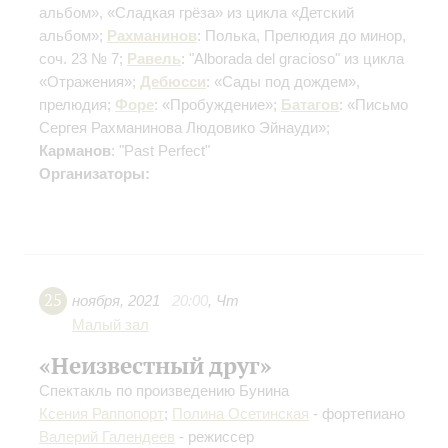
альбом», «Сладкая грёза» из цикла «Детский
альбом»;
Рахманинов
: Полька, Прелюдия до минор,
соч. 23 № 7;
Равель
: "Alborada del gracioso" из цикла
«Отражения»;
Дебюсси
: «Сады под дождем»,
прелюдия;
Форе
: «Пробуждение»;
Батагов
: «Письмо
Сергея Рахманинова Людовико Эйнауди»;
Карманов
: "Past Perfect"
Организаторы:
25
ноября
,
2021
20:00
,
Чт
Малый зал
«Неизвестный друг»
Спектакль по произведению Бунина
Ксения Раппопорт
;
Полина Осетинская
- фортепиано
Валерий Галендеев
- режиссер