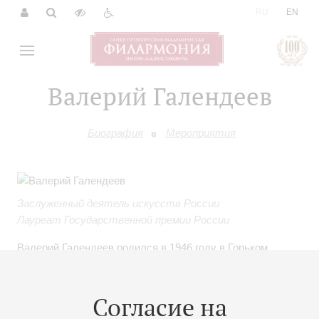
|
RU
EN
Валерий Галендеев
Биография
Мероприятия
Заслуженный деятель искусств России
Лауреат Государственной премии России
Валерий Галендеев родился в 1946 году в Горьком.
Закончил Горьковское театральное училище,
театроведческий факультет, аспирантуру по кафедре
сценической речи ЛГИТМиК. С 1979 года работает
Согласие на
педагогом-репетитором в Малом драматическом театре.