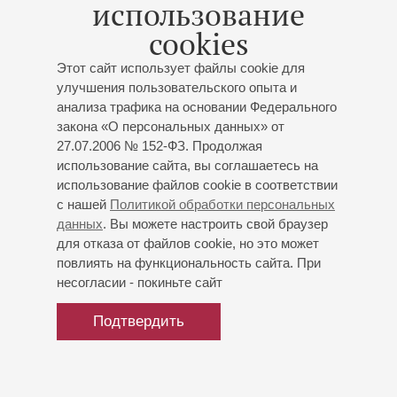
использование
При его участии созданы такие спектакли, как "Дом",
cookies
"Братья и сестры", "Gaudeamus", "Бесы",
"Клаустрофобия", "Пьеса без названия", "Московский
Этот сайт использует файлы cookie для
хор", "Жизнь и судьба", "Бесплодные усилия любви",
улучшения пользовательского опыта и
"Повелитель мух" (спектакль 2009 г.), "Коварство и
анализа трафика на основании Федерального
любовь". Режиссер-ассистент оперных постановок
закона «О персональных данных» от
Л.Додина: "Электра", "Леди Макбет Мценского уезда",
27.07.2006 № 152-ФЗ. Продолжая
"Мазепа", "Пиковая дама", "Демон", "Саломея". Ведет
использование сайта, вы соглашаетесь на
мастер-классы в России и за рубежом. Лауреат
использование файлов cookie в соответствии
Государственной премии России, премии имени К.С.
с нашей
Политикой обработки персональных
Станиславского. Профессор, зав. кафедрой сценической
данных
. Вы можете настроить свой браузер
речи Санкт-Петербургской Академии театрального
для отказа от файлов cookie, но это может
искусства. Автор книг: "Учение К.С. Станиславского о
повлиять на функциональность сайта. При
сценическом слове", "Метод и школа Льва Додина",
несогласии - покиньте сайт
"Теория и практика сценической речи", "Не только о
сценической речи" и др
Подтвердить
Лауреат премии им. Андрея Толубеева (2013)