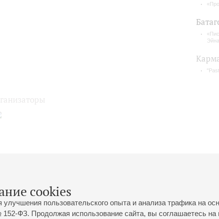
«Про
Батаг
«Пис
Эйна
Карм
"Past
ганизаторы
ание cookies
я улучшения пользовательского опыта и анализа трафика на ос
 152-ФЗ. Продолжая использование сайта, вы соглашаетесь на 