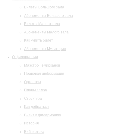
Билеты Большого зала
Абонементы Большого зала
Билеты Малого зала
Абонементы Малого зала
Как купить билет
Абонементы Музитория
О филармонии
Маэстро Темирканов
Правовая информация
Оркестры
Планы залов
Структура
Как добраться
Визит в филармонию
История
Библиотека