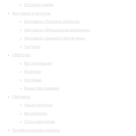
Ресторан и кафе
Фестивали и гастроли
Фестиваль «Площадь Искусств»
Фестиваль «Музыкальная коллекция»
Фестиваль «Барокко в белую ночь»
Гастроли
СМИ о нас
Все публикации
Рецензии
Интервью
Время Шостаковича
Партнеры
Наши партнеры
Фотогалерея
Стать партнером
Просветительские проекты