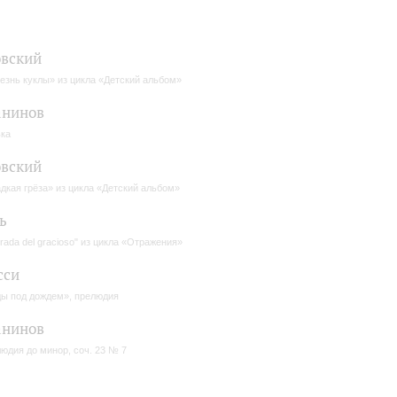
вский
езнь куклы» из цикла «Детский альбом»
анинов
ка
вский
дкая грёза» из цикла «Детский альбом»
ь
orada del gracioso" из цикла «Отражения»
сси
ы под дождем», прелюдия
анинов
юдия до минор, соч. 23 № 7