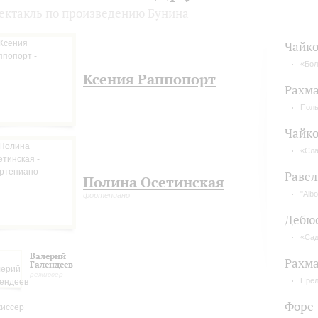
ектакль по произведению Бунина
Чайко
«Бол
Ксения Раппопорт
Рахм
Поль
Чайко
«Сла
Равел
Полина Осетинская
"Alb
фортепиано
Дебю
«Сад
Валерий
Рахм
Галендеев
режиссер
Прел
Форе