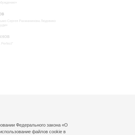
буждение»
ов
ьмо Сергея Рахманинова Людовико
уди»
анов
 Perfect"
новании Федерального закона «О
использование файлов cookie в