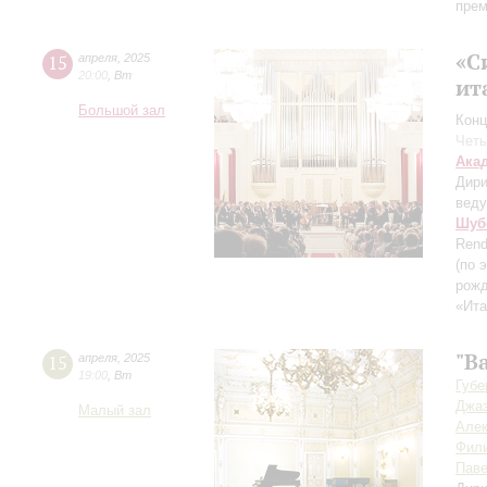
прем
«С
15
апреля
,
2025
20:00
,
Вт
ит
Большой зал
Конц
Четы
Ака
Дири
вед
Шуб
Rend
(по 
рожд
«Ита
"В
15
апреля
,
2025
19:00
,
Вт
Губе
Джаз
Малый зал
Але
Фил
Пав