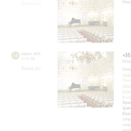
Нов
Малый зал
«И
16
апреля
,
2025
19:00
,
Ср
Иску
Малый зал
Конц
пени
Попы
Ольг
Коп
Кузн
Хри
Цзи
Ека
сопр
сопр
прог