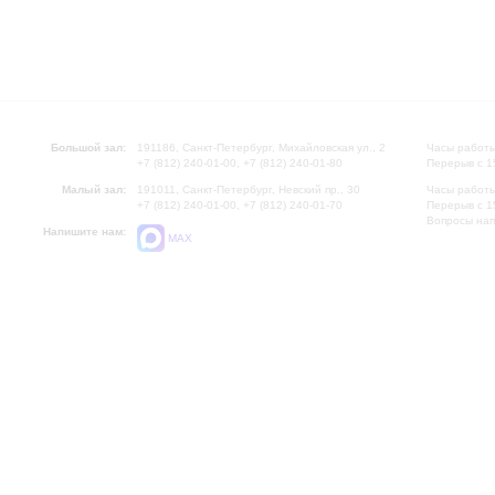
Большой зал:
191186, Санкт-Петербург, Михайловская ул., 2
Часы работы
+7 (812) 240-01-00, +7 (812) 240-01-80
Перерыв с 1
Малый зал:
191011, Санкт-Петербург, Невский пр., 30
Часы работы
+7 (812) 240-01-00, +7 (812) 240-01-70
Перерыв с 1
Вопросы на
Напишите нам:
MAX