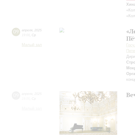
Хин
«Кол
«Кол
«Л
09
апреля
,
2025
19:00
,
Ср
Пё
Малый зал
Госу
Пете
Дири
Стр
Мок
Орг
конц
Ве
09
апреля
,
2025
19:00
,
Ср
Малый зал