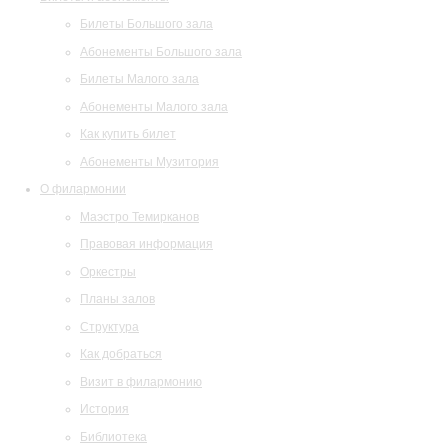
Билеты Большого зала
Абонементы Большого зала
Билеты Малого зала
Абонементы Малого зала
Как купить билет
Абонементы Музитория
О филармонии
Маэстро Темирканов
Правовая информация
Оркестры
Планы залов
Структура
Как добраться
Визит в филармонию
История
Библиотека