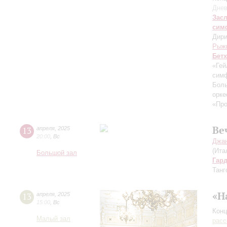
Днев
Зас
сим
Дири
Рыж
Бет
«Гей
симф
Боль
орке
«Пр
Ве
13
апреля
,
2025
20:00
,
Вс
Джан
(Ита
Большой зал
Гар
Танг
«Н
13
апреля
,
2025
15:00
,
Вс
Конц
Малый зал
расс