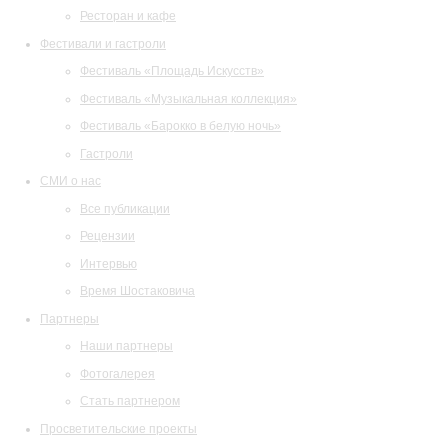
Ресторан и кафе
Фестивали и гастроли
Фестиваль «Площадь Искусств»
Фестиваль «Музыкальная коллекция»
Фестиваль «Барокко в белую ночь»
Гастроли
СМИ о нас
Все публикации
Рецензии
Интервью
Время Шостаковича
Партнеры
Наши партнеры
Фотогалерея
Стать партнером
Просветительские проекты