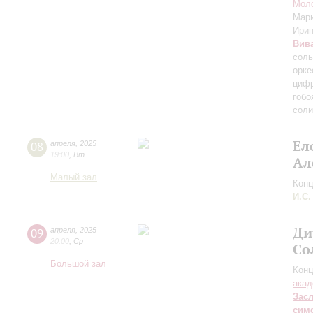
Мол
Мар
Ири
Вив
соль
орке
цифр
гобо
соли
Ел
08
апреля
,
2025
19:00
,
Вт
Ал
Малый зал
Конц
И.С.
Ди
09
апреля
,
2025
20:00
,
Ср
Со
Большой зал
Конц
акад
Зас
сим