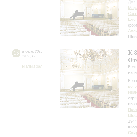
Для 
Мар
Серг
Елен
фор
Алек
Шва
К 
13
апреля
,
2025
19:00
,
Вс
От
Малый зал
Комп
напи
Конц
вече
Иван
скри
виол
Про
Шос
1944
виол
Сви