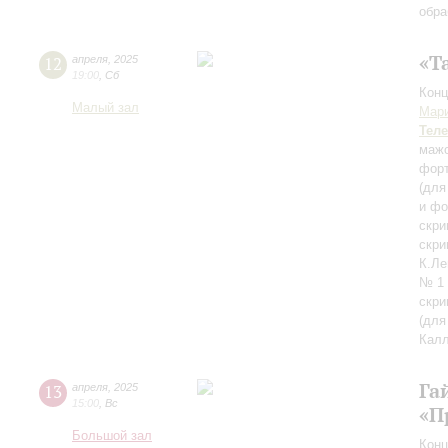
обра
«Т
12
апреля
,
2025
19:00
,
Сб
Конц
Малый зал
Мар
Тел
маж
фор
(для
и фо
скри
скри
К.Ле
№ 1 
скри
(для
Кал
Га
13
апреля
,
2025
15:00
,
Вс
«П
Большой зал
Конц