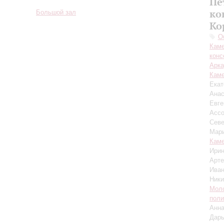
Пе
ко
Большой зал
Ко
О
Каме
конс
Арка
Каме
Екат
Анас
Евг
Ассо
Севе
Мар
Каме
Ири
Арт
Иван
Ники
Моло
поли
Анн
Дар