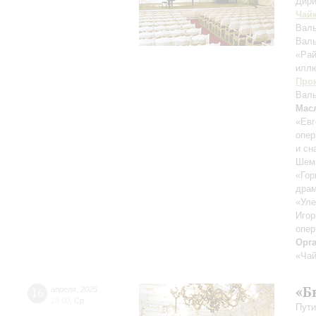
Дири
Чай
Валь
Валь
«Ра
иллю
Про
Валь
Мас
«Евг
опер
и сн
Шема
«Гор
драм
«Уле
Игор
опер
Орг
«Чай
«Бы
16
апреля
,
2025
19:00
,
Ср
Пути