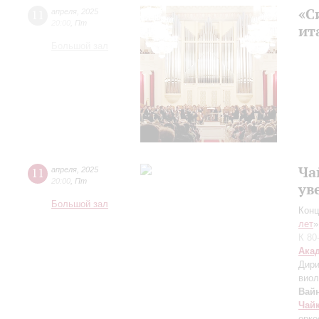
«С
11
апреля
,
2025
20:00
,
Пт
ит
Большой зал
Ча
11
апреля
,
2025
20:00
,
Пт
ув
Большой зал
Конц
лет
»
К 80
Ака
Дири
виол
Вай
Чай
орке