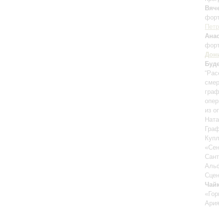
Вяч
фор
Петр
Ана
фор
Дон
Буд
“Pac
смер
граф
опер
из о
Ната
Граф
Купл
«Сен
Сант
Альф
Сцен
Чай
«Гор
Ария