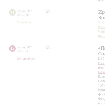
Ир
11
апреля
,
2025
19:00
,
Пт
Во
Малый зал
О
Ирин
Чай
Моц
«П
12
апреля
,
2025
20:00
,
Сб
Со
Большой зал
К 80
Госу
имен
Бори
Бла
Сол
Таб
Бра
фро
Фра
и др