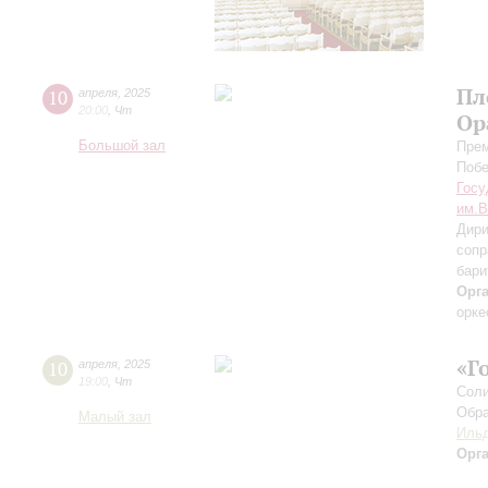
Пл
10
апреля
,
2025
20:00
,
Чт
Ор
Большой зал
Прем
Поб
Госу
им.В
Дири
сопр
бари
Орг
орке
«Г
10
апреля
,
2025
19:00
,
Чт
Соли
Обра
Малый зал
Ильд
Орг