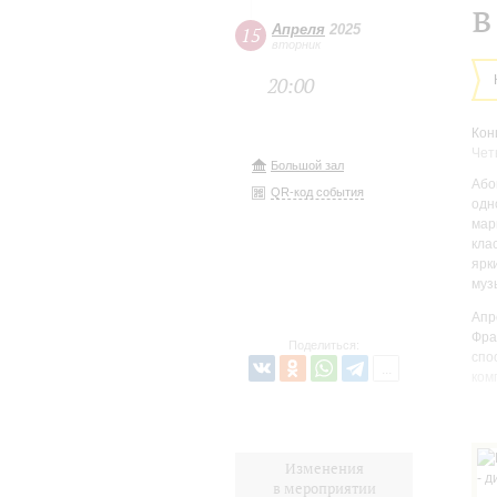
в
Апреля
2025
15
вторник
20:00
Кон
Чет
Большой зал
Або
QR-код события
одн
мар
кла
ярк
муз
Апр
Фра
Поделиться:
спо
ком
Его
мно
Шуб
Изменения
нен
в мероприятии
тра