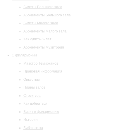
Билеты Большого зала
Абонементы Большого зала
Билеты Малого зала
Абонементы Малого зала
Как купить билет
Абонементы Музитория
О филармонии
Маэстро Темирканов
Правовая информация
Оркестры
Планы залов
Структура
Как добраться
Визит в филармонию
История
Библиотека