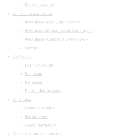
Ресторан и кафе
Фестивали и гастроли
Фестиваль «Площадь Искусств»
Фестиваль «Музыкальная коллекция»
Фестиваль «Барокко в белую ночь»
Гастроли
СМИ о нас
Все публикации
Рецензии
Интервью
Время Шостаковича
Партнеры
Наши партнеры
Фотогалерея
Стать партнером
Просветительские проекты