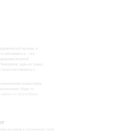
адемической музыки, и
та абонемента – это
едеврами великой
 Тимофеев, один из самых
 талантом говорить о
 сочинениями романтиков
альянском» (будь то
 одного из крупнейших
ние», и как «Свед
е
ние»,
иалог с Францем
ве – эскизы Шуберта к
рт
ледний год своей
рным «исходным
тюра ре мажор в итальянском стиле