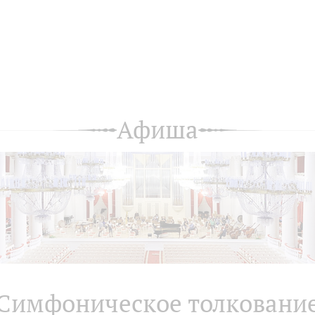
Афиша
Симфоническое толковани