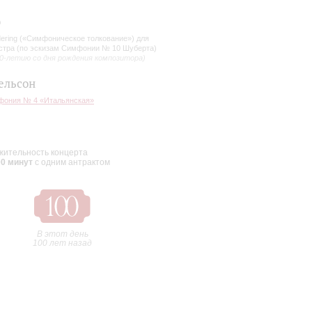
я пьесы – «слой
о
материй, оказывается
ering («Симфоническое толкование») для
стра (по эскизам Симфонии № 10 Шуберта)
им я сочинил своего рода
00-летию со дня рождения композитора)
се pianissimo и
а (Соната B-dur,
ельсон
нованными на фрагментах
ония № 4 «Итальянская»
робелы между одним
 в 1989 году под
ительность концерта
00 минут
с одним антрактом
В этот день
100 лет назад