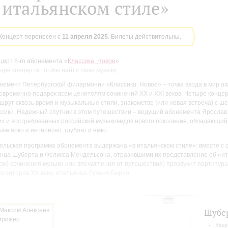
 итальянском стиле»
Концерт перенесен с
11 апреля 2025
. Билеты действительны.
церт 8-го абонемента «
Классика. Новое
»
ыре концерта, чтобы найти свою музыку
немент Петербургской филармонии «Классика. Новое» – точка входа в мир ак
овременно подарок всем ценителям сочинений XX и XXI веков. Четыре концер
шрут сквозь время и музыкальные стили, знакомство (или новая встреча) с ш
ссики. Надежный спутник в этом путешествии – ведущий абонемента Ярослав
их и востребованных российский музыковедов нового поколения, обладающий
ыке ярко и интересно, глубоко и емко.
ельская программа абонемента выдержана «в итальянском стиле»: вместе с
нца Шуберта и Феликса Мендельсона, отразившими их представление об «ит
соб сочинения музыки или впечатления от путешествия) прозвучит партитура
позиторов XX века, итальянца Лучано Берио.
 пьеса
Rendering
, название которой переводят и как «Симфоническое толкова
гомерно «рифмуется» с классической частью программы: это сочинение – и д
ертом (точнее, с созданным им текстом), и своего рода «игра в стиль». В осно
Шубе
аписанной Симфонии № 10, над которой 31-летний композитор работал в пос
гически краткой жизни. Способ, которым Берио обходится с этим фрагмента
Увер