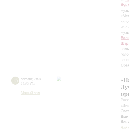
Дун
музы
«Ме
кино
из с
музы
Вал
Штра
валь
голо
венс
Орг
«Н
13
декабря
,
2024
19:00
,
Пт
Лу
ор
Малый зал
Росс
«Вив
Све
Дми
Ден
Чай