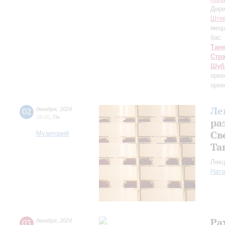
Дири
Ште
мецц
бас
Тан
Стр
Шуб
орке
орке
Ле
02
декабря
,
2024
18:00
,
Пн
ра
Св
Музиторий
Та
Лекц
Ната
Ра
03
декабря
,
2024