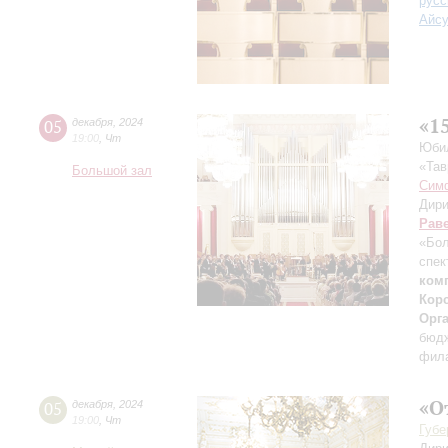
русс
Айс
«1
05
декабря
,
2024
19:00
,
Чт
Юбил
«Тав
Большой зал
Симф
Дири
Рав
«Бол
спек
ком
Корс
Орг
бюдж
фила
«О
05
декабря
,
2024
19:00
,
Чт
Губе