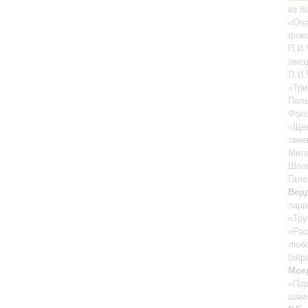
из б
«Оча
фокс
П.И.
звез
П.И.
«Три
Поль
Фокс
«Щел
тане
Мило
Шопе
Гало
Вер
пара
«Тру
«Рас
люб
(обр
Мок
«Пор
шамп