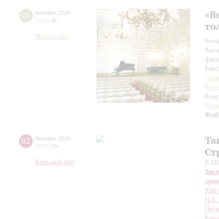
«В
01
декабря
,
2024
19:00
,
Вс
то
Малый зал
Конц
Анса
фила
Кон
Гаса
Вла
Конс
Алек
Жоб
Та
02
декабря
,
2024
20:00
,
Пн
Ст
Большой зал
К 11
Зас
сим
Хор 
Н.А.
Пете
Конц