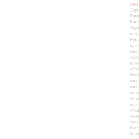
кине
Дири
Рам
Кон
Анд
нажд
Рус
прик
кино
«Вос
из к
«Ром
Нор
кино
кино
из м
«Кад
цирю
«Ро
семе
теле
Ватс
бого