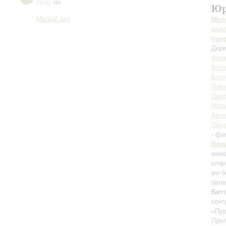
19:00
,
Чт
Юр
Малый зал
Мол
кол
орк
Дири
Анна
Козл
Бого
Треп
Дмит
Мари
Арте
Лау
- фа
Вив
мин
клар
ми-
бале
Бот
конт
«Пур
Прел