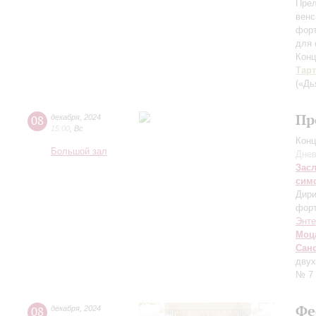
Прел
венс
фор
для 
Конц
Тар
(«Дь
Пр
08
декабря
,
2024
15:00
,
Вс
Конц
Большой зал
Днев
Зас
сим
Дири
фор
Энт
Моц
Сан
двух
№ 7
Фе
08
декабря
,
2024