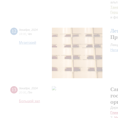
альт
Тан
Гер
и фо
Ле
12
декабря
,
2024
18:00
,
Чт
Пр
Музиторий
Лекц
Ната
Са
13
декабря
,
2024
20:00
,
Пт
го
ор
Большой зал
Дири
Гли
2;
Ч