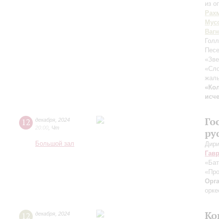
из о
Рах
Мус
Ваг
Голл
Песе
«Зве
«Сло
жаль
«Ко
исч
Го
12
декабря
,
2024
20:00
,
Чт
ру
Большой зал
Дири
Гав
«Бат
«Про
Орг
орке
Ко
12
декабря
,
2024