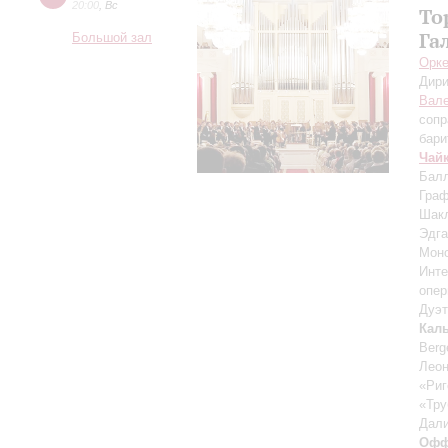
20:00
,
Вс
То
Га
Большой зал
Орке
Дири
Вале
сопр
бари
Чай
Балл
Граф
Шакл
Эдга
Моно
Инте
опер
Дуэт
Кал
Berg
Леон
«Риг
«Тру
Дал
Офф