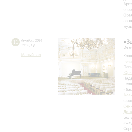
Ария
опер
Орг
орга
музы
«З
11
декабря
,
2024
19:00
,
Ср
Из ж
Малый зал
Конц
пени
Попы
Юри
Над
- со
- ба
Алек
фор
Сен
Дон
Бол
«Фа
Серв