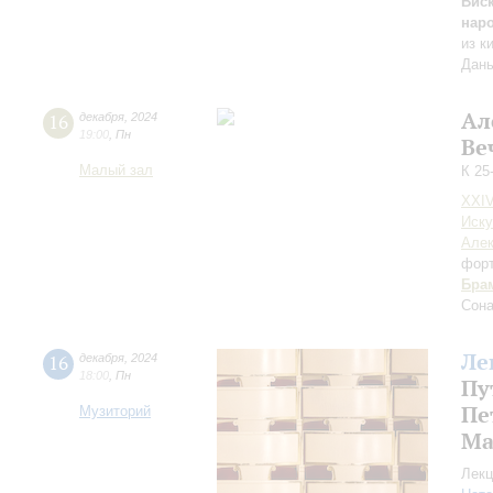
Вис
нар
из к
Дань
Ал
16
декабря
,
2024
19:00
,
Пн
Ве
Малый зал
К 25
XXI
Иску
Алек
фор
Бра
Сона
Ле
16
декабря
,
2024
18:00
,
Пн
Пу
Пе
Музиторий
Ма
Лекц