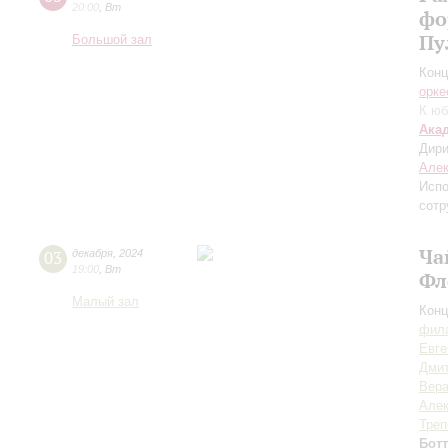
20:00
,
Вт
фо
Пу
Большой зал
Конц
орке
К юб
Ака
Дири
Алек
Испо
сотр
Ча
03
декабря
,
2024
19:00
,
Вт
Фл
Малый зал
Конц
фила
Евге
Дми
Вера
Алек
Треп
Бот