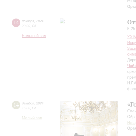
Р.Га
Орг
От
14
декабря
,
2024
20:00
,
Сб
К 25
Большой зал
XXI
Иску
Зас
сим
Дири
Чай
орке
пре
Н.Г.
форт
«Г
14
декабря
,
2024
15:00
,
Сб
Соли
Обра
Малый зал
Ильд
Орг