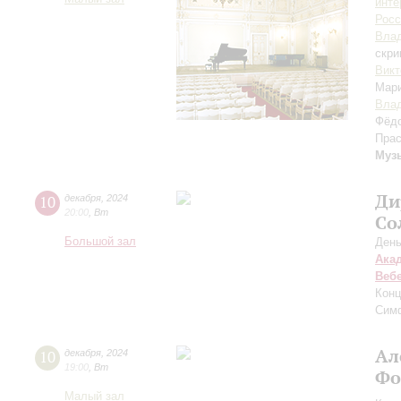
инте
Росс
Вла
скри
Викт
Мар
Вла
Фёд
Пра
Муз
Ди
10
декабря
,
2024
20:00
,
Вт
Со
Большой зал
День
Ака
Веб
Конц
Сим
Ал
10
декабря
,
2024
19:00
,
Вт
Фо
Малый зал