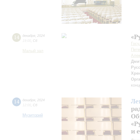
«Р
14
декабря
,
2024
19:00
,
Сб
Госу
Пете
Малый зал
Алек
Дми
Рус
Хре
Орг
конц
Ле
14
декабря
,
2024
12:00
,
Сб
ра
Об
Музиторий
«Р
и 