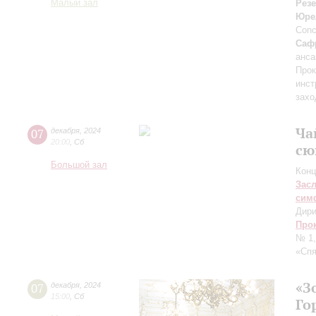
Малый зал
Рез
Юре
Conc
Саф
анс
Прок
инст
захо
Ча
07
декабря
,
2024
20:00
,
Сб
сю
Большой зал
Конц
Зас
сим
Дири
Про
№ 1,
«Спя
«З
07
декабря
,
2024
15:00
,
Сб
Го