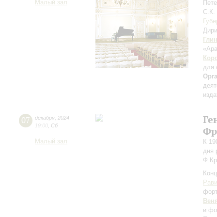
Малый зал
Пете
С.К.
Губе
Дири
Гли
«Ара
Кор
для 
Орг
деят
изда
Ге
07
декабря
,
2024
19:00
,
Сб
Фр
Малый зал
К 19
дня 
Ф.Кр
Конц
Рав
фор
Вен
и фо