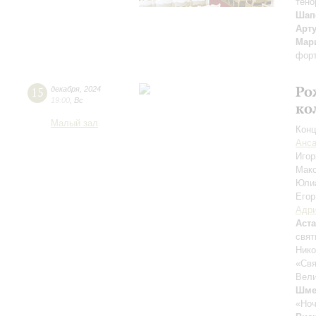
тено
Шап
Арт
Мар
фор
Ро
15
декабря
,
2024
19:00
,
Вс
ко
Малый зал
Конц
Анса
Иго
Мак
Юли
Егор
Адри
Аст
свя
Ник
«Св
Вели
Шме
«Ноч