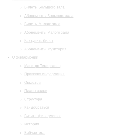
Билеты Большого зала
Абонементы Большого зала
Билеты Малого зала
Абонементы Малого зала
Как купить билет
Абонементы Музитория
О филармонии
Маэстро Темирканов
Правовая информация
Оркестры
Планы залов
Структура
Как добраться
Визит в филармонию
История
Библиотека