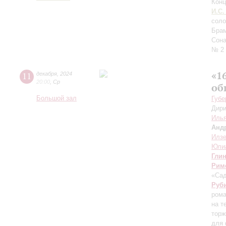
Конц
И.С.
сол
Брам
Сона
№ 2
«1
11
декабря
,
2024
20:00
,
Ср
об
Большой зал
Губе
Дири
Илья
Анд
Илзе
Юли
Гли
Рим
«Са
Руб
рома
на т
торж
для 