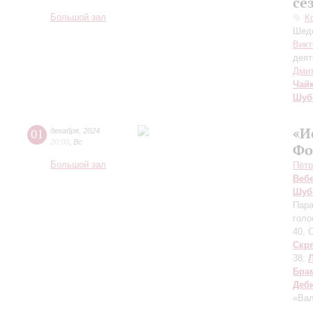
се
Большой зал
К
Шеде
Викт
деят
Дмит
Чай
Шуб
«И
01
декабря
,
2024
20:00
,
Вс
Фо
Большой зал
Пётр
Веб
Шуб
Пара
голо
40, 
Скр
38;
Бра
Деб
«Вал