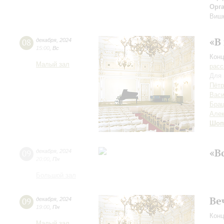
Орг
Виш
«В
08
декабря
,
2024
15:00
,
Вс
Конц
Малый зал
расс
Для 
Пётр
Вас
Брац
Алек
Шоп
«В
09
декабря
,
2024
20:00
,
Пн
Большой зал
Ве
09
декабря
,
2024
19:00
,
Пн
Конц
Малый зал