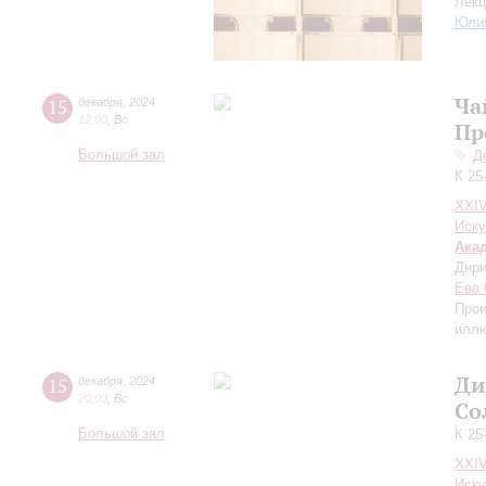
Лекц
Юли
Ча
15
декабря
,
2024
12:00
,
Вс
Пр
Большой зал
Д
К 25
XXI
Иску
Ака
Дири
Ева 
Прои
иллю
Ди
15
декабря
,
2024
20:00
,
Вс
Со
Большой зал
К 25
XXI
Иску