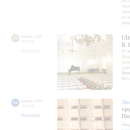
на 
«Куб
тел
из т
марш
Ul
04
декабря
,
2024
19:00
,
Ср
К 
Малый зал
Из ц
Дво
Чай
худо
Орг
Фила
Ле
04
декабря
,
2024
18:00
,
Ср
«р
Па
Музиторий
Лекц