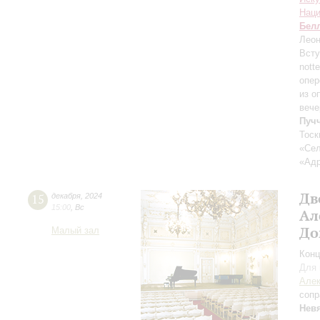
Наци
Бел
Леон
Всту
nott
опер
из о
вече
Пуч
Тоск
«Сел
«Адр
Дв
15
декабря
,
2024
15:00
,
Вс
Ал
До
Малый зал
Конц
Для 
Алек
сопр
Нев