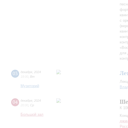
песн
фор
квин
с ор
(вер
квин
конт
конт
«Вос
для 
конт
Ле
03
декабря
,
2024
18:00
,
Вт
Лекц
Музиторий
Влад
Ше
04
декабря
,
2024
20:00
,
Ср
К 10
Большой зал
Конц
джи
Росс