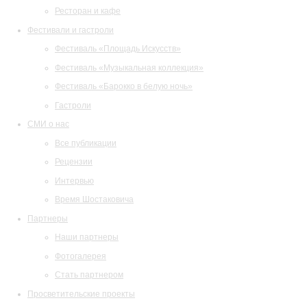
Ресторан и кафе
Фестивали и гастроли
Фестиваль «Площадь Искусств»
Фестиваль «Музыкальная коллекция»
Фестиваль «Барокко в белую ночь»
Гастроли
СМИ о нас
Все публикации
Рецензии
Интервью
Время Шостаковича
Партнеры
Наши партнеры
Фотогалерея
Стать партнером
Просветительские проекты