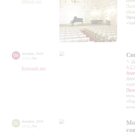
Дири
Малый зал
Пья
Щед
Орг
«Чай
Св
06
декабря
,
2024
20:00
,
Пт
Ц
А.С.
Большой зал
Ака
Дири
худо
Про
муз
«Под
иллю
Мо
06
декабря
,
2024
19:00
,
Пт
со