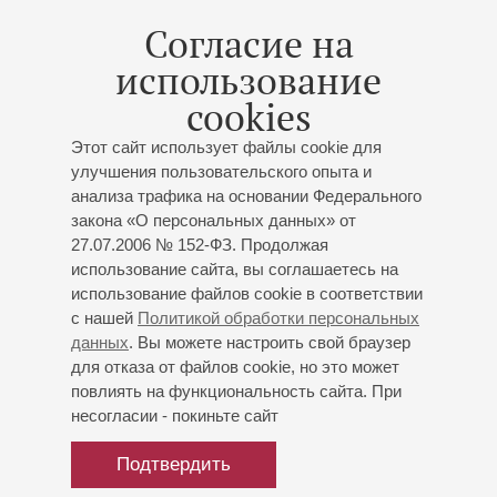
окончания консерватории) был приглашен в группу
Согласие на
первых скрипок Заслуженного коллектива России. С
использование
1998 года является первым концертмейстером оркестра,
с которым неоднократно выступал как солист в России и
cookies
за рубежом.
Этот сайт использует файлы cookie для
Работал с такими дирижерами, как Е. Мравинский,
улучшения пользовательского опыта и
Ю. Темирканов, В. Гергиев, Г. Шолти, С. Бычков, Н. Ярви,
анализа трафика на основании Федерального
А. Янсонс, М. Янсонс, М. Юровский, И. Менухин,
закона «О персональных данных» от
Ю. Симонов, В. Синайский, Г. Рождественский и многими
27.07.2006 № 152-ФЗ. Продолжая
другими.
использование сайта, вы соглашаетесь на
Активно концертирует, в том числе как участник
использование файлов cookie в соответствии
камерных ансамблей (среди творческих партнеров –
с нашей
Политикой обработки персональных
Х. Хан, Д. Ситковецкий, А. Рудин, И. Солженицын), дает
данных
. Вы можете настроить свой браузер
мастер-классы в разных странах мира.
для отказа от файлов cookie, но это может
Музыкант владеет обширным репертуаром – от Баха до
повлиять на функциональность сайта. При
Стравинского и сочинений современных авторов.
несогласии - покиньте сайт
В 2022 году удостоен звания «Народный артист России».
Подтвердить
апрель 2024