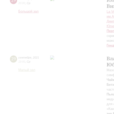
29
20:00
,
Ср
Ви
Большой зал
La V
им.А
Дмит
Юли
Пер
скри
мажо
Ген
Вл
29
сентября
,
2021
19:00
,
Ср
Юб
Малый зал
Маэс
сим
Чай
Бет
част
Пья
медн
для 
«Кан
тер 