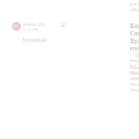
для 
«Мел
Ка
01
октября
,
2021
20:00
,
Пт
Са
Ху
Большой зал
со
О
Меж
И.С.
Шос
Диве
Четы
Окте