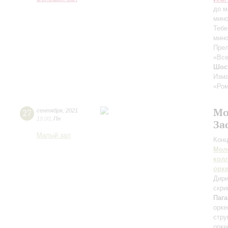
до м
мин
Тебе
мин
Прел
«Все
Шос
Изма
«Ром
Мо
27
сентября
,
2021
19:00
,
Пн
За
Малый зал
Конц
Мол
кол
орк
Дири
скри
Паг
орке
стру
орке