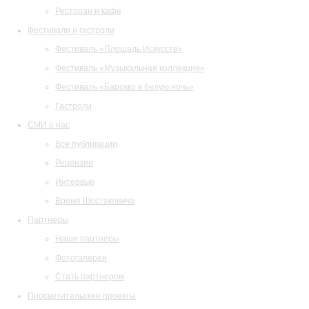
Ресторан и кафе
Фестивали и гастроли
Фестиваль «Площадь Искусств»
Фестиваль «Музыкальная коллекция»
Фестиваль «Барокко в белую ночь»
Гастроли
СМИ о нас
Все публикации
Рецензии
Интервью
Время Шостаковича
Партнеры
Наши партнеры
Фотогалерея
Стать партнером
Просветительские проекты