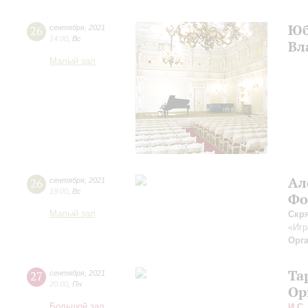
Юб
26
сентября
,
2021
14:00
,
Вс
Вл
Малый зал
Ал
26
сентября
,
2021
19:00
,
Вс
Фо
Малый зал
Скр
«Игр
Орг
Та
27
сентября
,
2021
20:00
,
Пн
Ор
Большой зал
И.С.