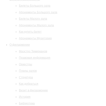
Билеты Большого зала
Абонементы Большого зала
Билеты Малого зала
Абонементы Малого зала
Как купить билет
Абонементы Музитория
О филармонии
Маэстро Темирканов
Правовая информация
Оркестры
Планы залов
Структура
Как добраться
Визит в филармонию
История
Библиотека