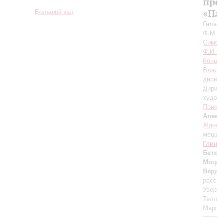
пр
«П
Большой зал
Гала
Ф.М.
Симф
Ф.И.
Конц
Влад
дири
Дири
худо
Пон
Але
Жанн
мецц
Гли
Бет
Моц
Вер
расс
Увер
Тел
Марг