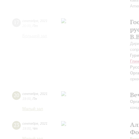
кава
Аmen
Го
17
сентября
,
2021
20:00
,
Пт
ру
В.
Большой зал
Дири
сопр
Гур
Гли
Рус
Орг
орке
Ве
20
сентября
,
2021
19:00
,
Пн
Орг
конц
Малый зал
Ал
23
сентября
,
2021
19:00
,
Чт
Фо
Малый зал
Бет