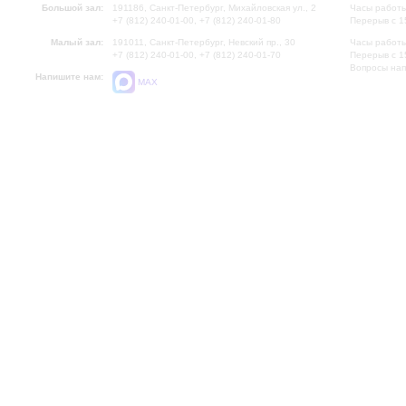
Большой зал:
191186, Санкт-Петербург, Михайловская ул., 2
Часы работы
+7 (812) 240-01-00, +7 (812) 240-01-80
Перерыв с 1
Малый зал:
191011, Санкт-Петербург, Невский пр., 30
Часы работы
+7 (812) 240-01-00, +7 (812) 240-01-70
Перерыв с 1
Вопросы на
Напишите нам:
MAX