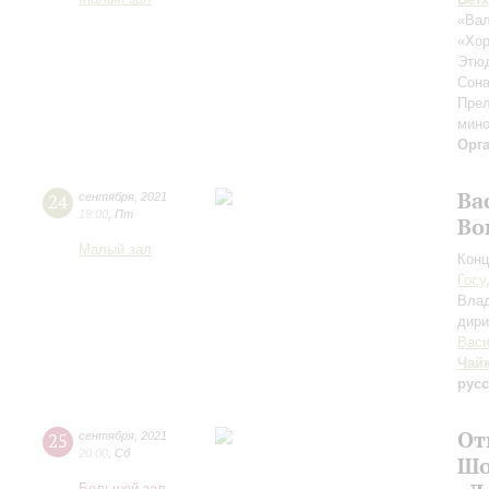
«Вал
«Хор
Этюд
Сон
Прел
мино
Орг
Ва
24
сентября
,
2021
19:00
,
Пт
Во
Малый зал
Конц
Госу
Вла
дири
Васи
Чай
рус
От
25
сентября
,
2021
20:00
,
Сб
Шо