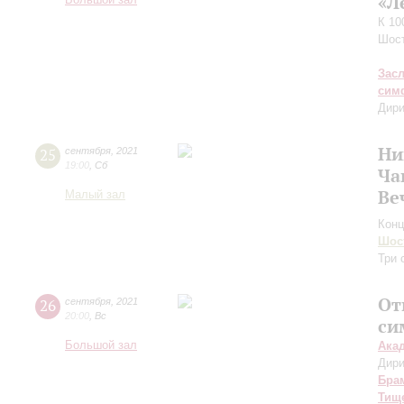
«Л
Большой зал
К 10
Шос
Зас
сим
Дири
Ни
25
сентября
,
2021
19:00
,
Сб
Ча
Ве
Малый зал
Конц
Шос
Три 
От
26
сентября
,
2021
20:00
,
Вс
си
Большой зал
Ака
Дири
Бра
Тищ