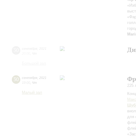
«Изб
выст
«Фа
голл
горо
Mar
Ди
30
сентября
,
2021
20:00
,
Чт
Большой зал
Фр
30
сентября
,
2021
19:00
,
Чт
225 
Малый зал
Конц
Мак
Шуб
виол
для 
флей
флей
«Зас