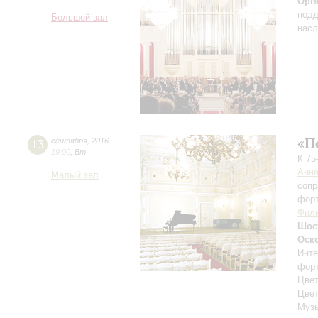
Орг
подд
Большой зал
насл
«П
13
сентября
,
2016
19:00
,
Вт
К 75
Анна
Малый зал
сопр
фор
Фил
Шос
Оск
Инте
фор
Цве
Цвет
Музы