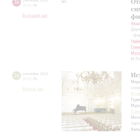
От
26
сентября
,
2016
20:00
,
Пн
си
фи
Большой зал
Ака
Дири
- фо
Чай
Гли
Мус
М.Р
Ис
26
сентября
,
2016
19:00
,
Пн
Мар
сопр
Малый зал
Кули
Гуд
Мур
Елен
Мит
парт
Кал