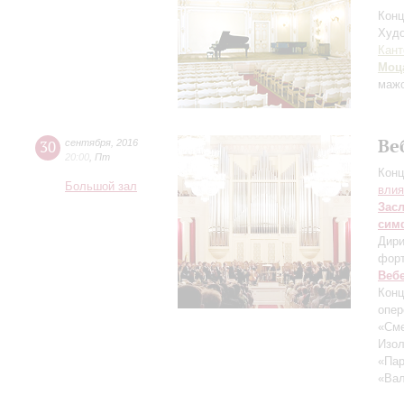
Конц
Худо
Кант
Моц
маж
Ве
30
сентября
,
2016
20:00
,
Пт
Конц
Большой зал
влия
Зас
сим
Дири
фор
Веб
Конц
опер
«Сме
Изол
«Пар
«Вал