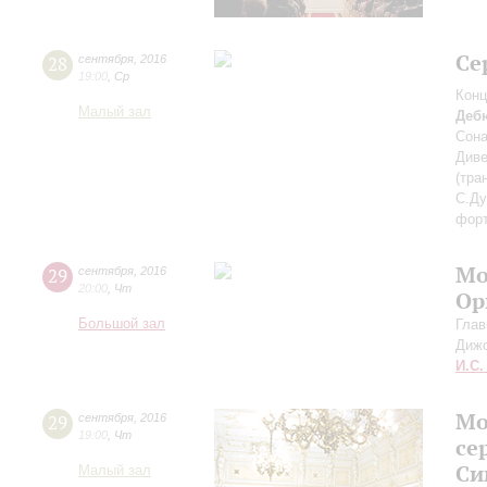
Се
28
сентября
,
2016
19:00
,
Ср
Конц
Малый зал
Деб
Сона
Диве
(тра
С.Ду
фор
Мо
29
сентября
,
2016
20:00
,
Чт
Ор
Большой зал
Глав
Диж
И.С.
Мо
29
сентября
,
2016
19:00
,
Чт
се
Си
Малый зал