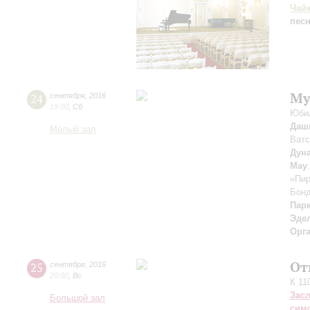
Чай
пес
Му
24
сентября
,
2016
19:00
,
Сб
Юбил
Даш
Малый зал
Ватс
Дун
May
«Пир
Бон
Пар
Эде
Орг
От
25
сентября
,
2016
20:00
,
Вс
К 11
Зас
Большой зал
сим