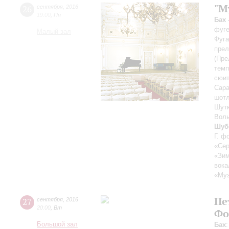
"M
26
сентября
,
2016
19:00
,
Пн
Бах 
фуге
Малый зал
Фуга
прел
(Пре
темп
сюит
Сара
шотл
Шутк
Волы
Шубе
Г. ф
«Сер
«Зим
вока
«Муз
Пе
27
сентября
,
2016
20:00
,
Вт
Фо
Большой зал
Бах