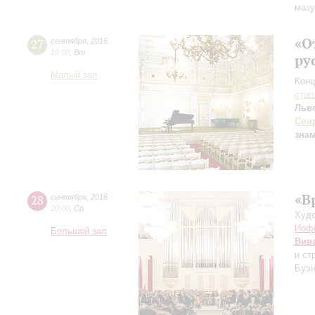
мазу
«О
27
сентября
,
2016
19:00
,
Вт
ру
Малый зал
Конц
сти
Льв
Сви
зна
«В
28
сентября
,
2016
20:00
,
Ср
Худо
Иоф
Большой зал
Вив
и ст
Буэн