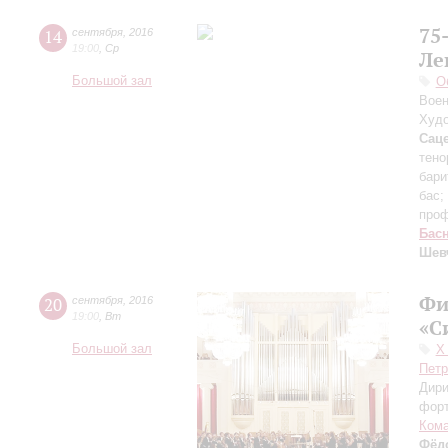
75
14
сентября
,
2016
19:00
,
Ср
Ле
Большой зал
О
Воен
Худо
Сац
тено
бари
бас;
про
Бас
Шев
Фи
20
сентября
,
2016
19:00
,
Вт
«С
Большой зал
Х
Петр
Дири
фор
Ком
Фёд