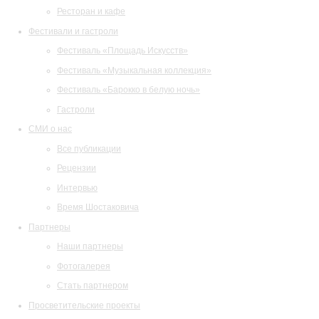
Ресторан и кафе
Фестивали и гастроли
Фестиваль «Площадь Искусств»
Фестиваль «Музыкальная коллекция»
Фестиваль «Барокко в белую ночь»
Гастроли
СМИ о нас
Все публикации
Рецензии
Интервью
Время Шостаковича
Партнеры
Наши партнеры
Фотогалерея
Стать партнером
Просветительские проекты