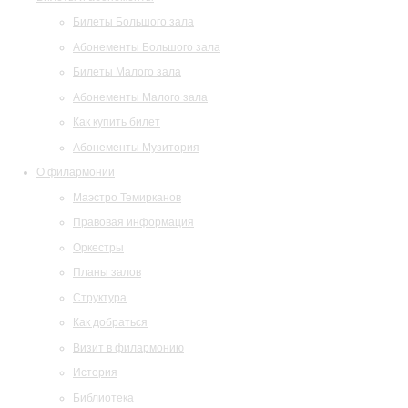
Билеты Большого зала
Абонементы Большого зала
Билеты Малого зала
Абонементы Малого зала
Как купить билет
Абонементы Музитория
О филармонии
Маэстро Темирканов
Правовая информация
Оркестры
Планы залов
Структура
Как добраться
Визит в филармонию
История
Библиотека