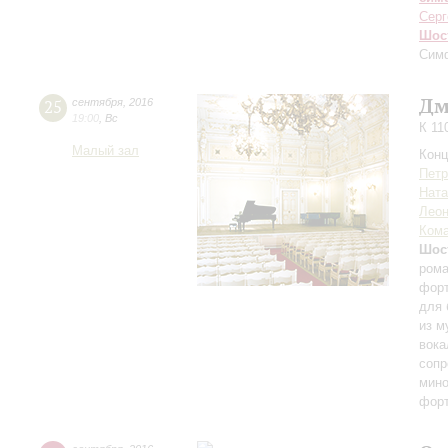
Серг
Шос
Сим
Дм
25
сентября
,
2016
19:00
,
Вс
К 11
Малый зал
Конц
Петр
Ната
Леон
Кома
Шос
рома
форт
для 
из м
вока
сопр
мино
форт