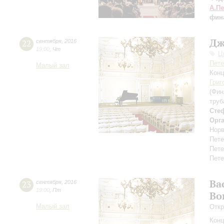
А.П
фин
Дж
22
сентября
,
2016
19:00
,
Чт
Ц
Пете
Малый зал
Конц
Григ
(Фин
труб
Сте
Орг
Норв
Пете
Пете
Пете
Ва
23
сентября
,
2016
19:00
,
Пт
Во
Малый зал
Откр
Конц