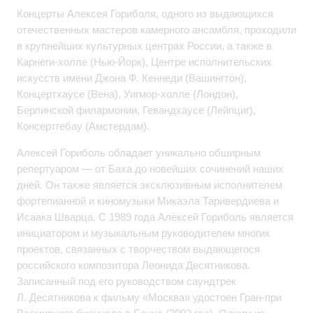
Концерты Алексея Гориболя, одного из выдающихся
отечественных мастеров камерного ансамбля, проходили
в крупнейших культурных центрах России, а также в
Карнеги-холле (Нью-Йорк), Центре исполнительских
искусств имени Джона Ф. Кеннеди (Вашингтон),
Концертхаусе (Вена), Уигмор‑холле (Лондон),
Берлинской филармонии, Гевандхаусе (Лейпциг),
Консертгебау (Амстердам).
Алексей Гориболь обладает уникально обширным
репертуаром — от Баха до новейших сочинений наших
дней. Он также является эксклюзивным исполнителем
фортепианной и киномузыки Микаэла Таривердиева и
Исаака Шварца. С 1989 года Алексей Гориболь является
инициатором и музыкальным руководителем многих
проектов, связанных с творчеством выдающегося
российского композитора Леонида Десятникова.
Записанный под его руководством саундтрек
Л. Десятникова к фильму «Москва» удостоен Гран-при