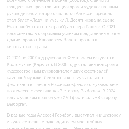
Всемирного биеннале в Бонне (2002 год). Одним из
грандиозных проектов, инициатором и художественным
руководителем которого является Алексей Гориболь,
стал балет «Лад» на музыку Л. Десятникова на сцене
Екатеринбургского театра «Урал опера балет». С 2021
года спектакль с огромным успехом представлен в ряде
других городов. Киноверсия балета прошла в
кинотеатрах страны.
С 2004 по 2007 год руководил Фестивалем искусств в
Костомукше (Карелия). В 2008 году стал инициатором и
художественным руководителем двух фестивалей
камерной музыки: Левитановского музыкального
фестиваля в Плёсе и Российско-финского музыкально-
поэтического фестиваля «В сторону Выборга». В 2024
году с успехом прошел уже XVII фестиваль «В сторону
Выборга».
В разные годы Алексей Гориболь выступал инициатором
и художественным руководителем масштабных
монографических фестивалей П. Чайковского,