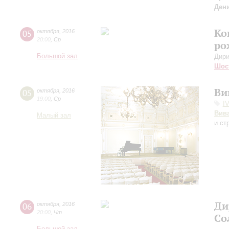
Ден
Ко
05
октября
,
2016
20:00
,
Ср
ро
Большой зал
Дири
Шос
Ви
05
октября
,
2016
19:00
,
Ср
I
Вив
Малый зал
и ст
Ди
06
октября
,
2016
20:00
,
Чт
Со
Большой зал