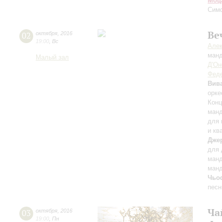
Моц
Сим
Ве
02
октября
,
2016
19:00
,
Вс
Алек
ман
Малый зал
Д'О
Фед
Вив
орке
Конц
манд
для 
и кв
Дже
для 
манд
манд
Чьоф
песн
Ча
03
октября
,
2016
19:00
,
Пн