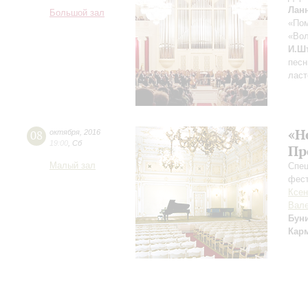
Лан
Большой зал
«Пом
«Вол
И.Ш
песн
ласт
«Н
08
октября
,
2016
19:00
,
Сб
Пр
Малый зал
Спец
фес
Ксен
Вале
Бун
Кар