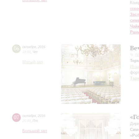
Конц
орке
Зас
сим
Чай
Рах
Ве
06
октября
,
2016
19:00
,
Чт
I
Тер
Малый зал
Игор
фор
Тар
«Г
07
октября
,
2016
20:00
,
Пт
Дири
Сим
Большой зал
«Роб