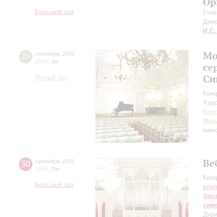
Ор
Большой зал
Глав
Диж
И.С.
Мо
29
сентября
,
2016
19:00
,
Чт
се
Си
Малый зал
Конц
Худо
Кант
Моц
маж
Ве
30
сентября
,
2016
20:00
,
Пт
Конц
Большой зал
влия
Зас
сим
Дири