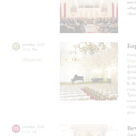
инст
«Инд
«Бэ
Ба
07
октября
,
2016
19:00
,
Пт
Конц
Малый зал
Мар
фле
фле
фле
К.-Ф
соль
Трио
конт
стру
для 
Ве
08
октября
,
2016
20:00
,
Сб
Дири