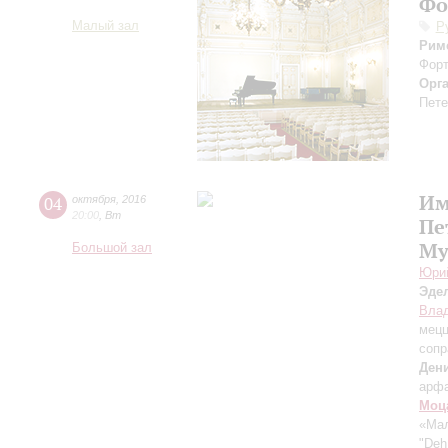
Фо
Малый зал
Р
Рим
Форт
Орг
Пете
Им
04
октября
,
2016
20:00
,
Вт
Пе
Му
Большой зал
Юри
Эде
Влад
мецц
сопр
Ден
арф
Моц
«Мал
"Deh