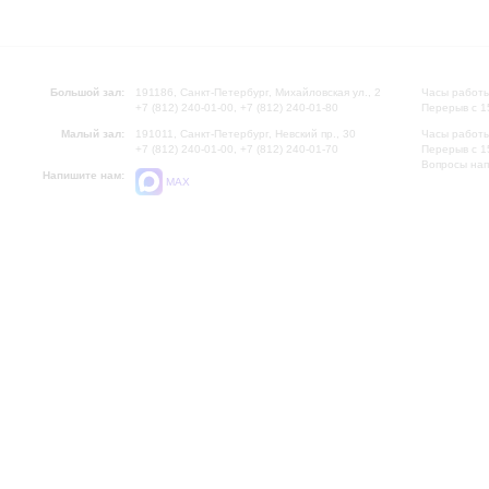
Большой зал:
191186, Санкт-Петербург, Михайловская ул., 2
Часы работы
+7 (812) 240-01-00, +7 (812) 240-01-80
Перерыв с 1
Малый зал:
191011, Санкт-Петербург, Невский пр., 30
Часы работы
+7 (812) 240-01-00, +7 (812) 240-01-70
Перерыв с 1
Вопросы на
Напишите нам:
MAX