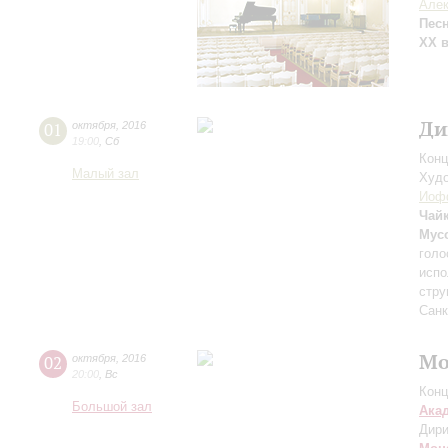
Алек
Песн
ХХ 
Ди
01
октября
,
2016
19:00
,
Сб
Конц
Малый зал
Худо
Иоф
Чай
Мус
голо
испо
стру
Санк
Мо
02
октября
,
2016
20:00
,
Вс
Конц
Большой зал
Ака
Дири