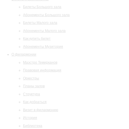
Билеты Большого зала
Абонементы Большого зала
Билеты Малого зала
Абонементы Малого зала
Как купить билет
Абонементы Музитория
О филармонии
Маэстро Темирканов
Правовая информация
Оркестры
Планы залов
Структура
Как добраться
Визит в филармонию
История
Библиотека