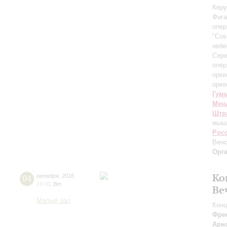
Керу
Фига
опер
"Cosi
небе
Сере
опер
орке
орке
Гум
Мен
Штра
мыш
Рос
Венс
Орг
Ко
04
октября
,
2016
19:00
,
Вт
Ве
Малый зал
Конц
Фре
Арн