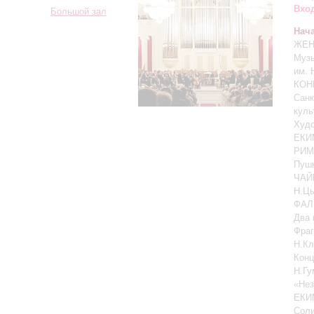
Вход
Большой зал
Нача
ЖЕН
Музы
им. 
КОН
Санк
куль
Худо
ЕКИ
РИМ
Пуш
ЧАЙК
Н.Цы
ФАЛ
Два 
Фраг
Н.К
Конц
Н.Гу
«Нез
ЕКИМ
Соли