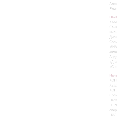
Але
Ели
Нача
КАМ
Санк
имен
Дир
Cоли
МНА
ком
Анда
«Два
«Сне
Нача
КОН
Худо
КОР
Сол
Парт
ГЕРШ
опер
НИЛЬ