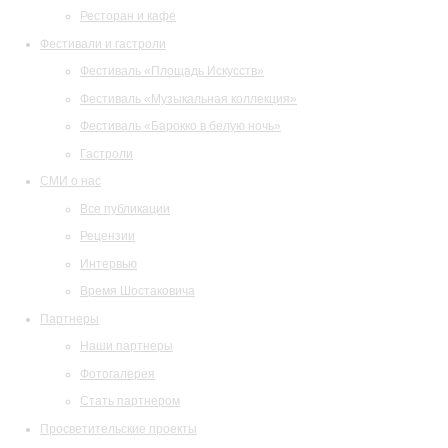
Ресторан и кафе
Фестивали и гастроли
Фестиваль «Площадь Искусств»
Фестиваль «Музыкальная коллекция»
Фестиваль «Барокко в белую ночь»
Гастроли
СМИ о нас
Все публикации
Рецензии
Интервью
Время Шостаковича
Партнеры
Наши партнеры
Фотогалерея
Стать партнером
Просветительские проекты