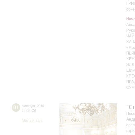
ГРИГ
орке
Нача
Анс
Руко
ЧАЙ
ХАЧА
«Ма
ПЬЯЦ
ХЕНК
ЭЛЛИ
ШИРИ
КРЕС
ПРАД
СУМ
"С
01
октября
,
2016
14:00
,
Сб
Посв
Анд
Малый зал
сопр
скри