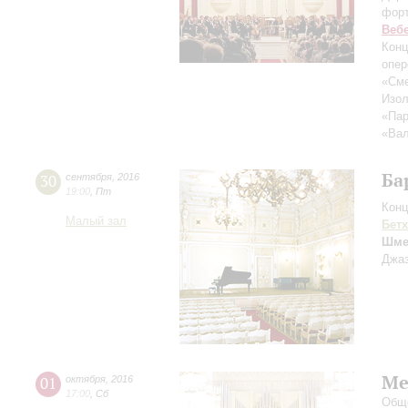
фор
Веб
Конц
опер
«Сме
Изол
«Пар
«Вал
Ба
30
сентября
,
2016
19:00
,
Пт
Конц
Малый зал
Бет
Шме
Джаз
Ме
01
октября
,
2016
17:00
,
Сб
Обще