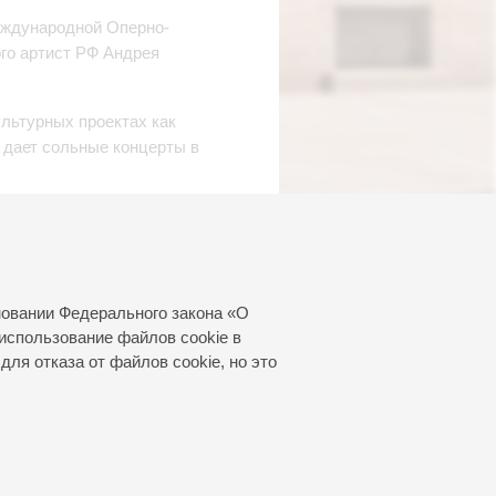
Международной Оперно-
го артист РФ Андрея
ультурных проектах как
 дает сольные концерты в
театр, Театр Ла Фениче,
музыкальных проектах, таких
нимает активное участие в
новании Федерального закона «О
Арабской Республике на
использование файлов cookie в
боевой медалью «Участнику
для отказа от файлов cookie, но это