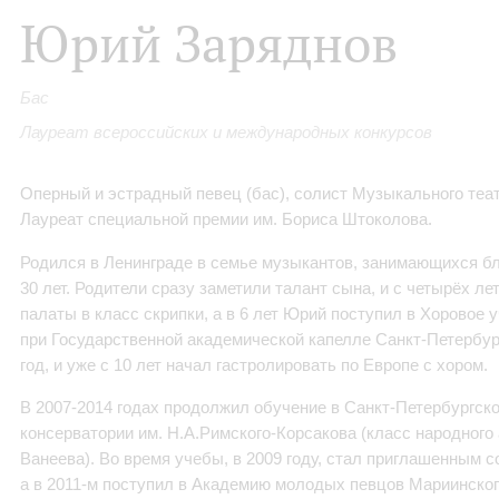
Юрий Заряднов
Бас
Лауреат всероссийских и международных конкурсов
Оперный и эстрадный певец (бас), солист Музыкального теа
Лауреат специальной премии им. Бориса Штоколова.
Родился в Ленинграде в семье музыкантов, занимающихся б
30 лет. Родители сразу заметили талант сына, и с четырёх ле
палаты в класс скрипки, а в 6 лет Юрий поступил в Хоровое
при Государственной академической капелле Санкт-Петербурга
год, и уже с 10 лет начал гастролировать по Европе с хором.
В 2007-2014 годах продолжил обучение в Санкт-Петербургск
консерватории им. Н.А.Римского-Корсакова (класс народного
Ванеева). Во время учебы, в 2009 году, стал приглашенным 
а в 2011-м поступил в Академию молодых певцов Мариинског