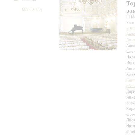
То
за
Малый зал
III 
Конт
«Пет
Анас
Дмит
Анса
Еле
Над
Ива
Анса
Але
Симф
обла
Дири
Анн
бари
Кор
фор
Лис
Нат
флей