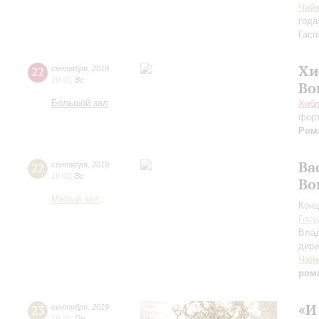
Чай
года
Гасп
Хи
22
сентября
,
2019
20:00
,
Вс
Во
Большой зал
Хибл
фор
Ром
Ва
22
сентября
,
2019
19:00
,
Вс
Во
Малый зал
Конц
Госу
Вла
дири
Чай
ром
«И
23
сентября
,
2019
19:00
,
Пн