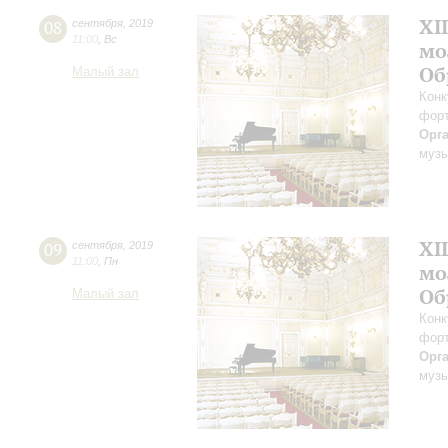
XI
08
сентября
,
2019
11:00
,
Вс
мо
Об
Малый зал
Конк
форт
Орг
музы
XI
09
сентября
,
2019
11:00
,
Пн
мо
Об
Малый зал
Конк
форт
Орг
музы