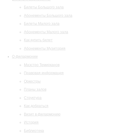
Билеты Большого зала
Абонементы Большого зала
Билеты Малого зала
Абонементы Малого зала
Как купить билет
Абонементы Музитория
О филармонии
Маэстро Темирканов
Правовая информация
Оркестры
Планы залов
Структура
Как добраться
Визит в филармонию
История
Библиотека