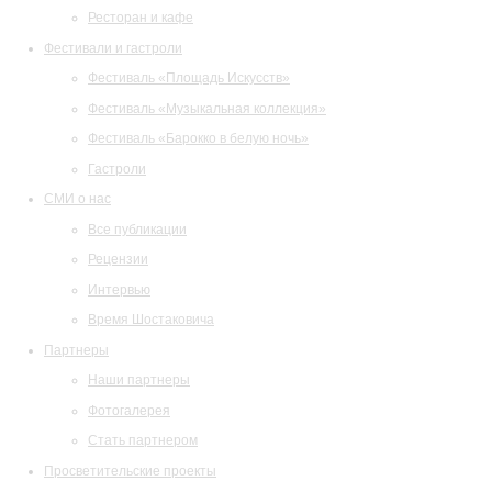
Ресторан и кафе
Фестивали и гастроли
Фестиваль «Площадь Искусств»
Фестиваль «Музыкальная коллекция»
Фестиваль «Барокко в белую ночь»
Гастроли
СМИ о нас
Все публикации
Рецензии
Интервью
Время Шостаковича
Партнеры
Наши партнеры
Фотогалерея
Стать партнером
Просветительские проекты