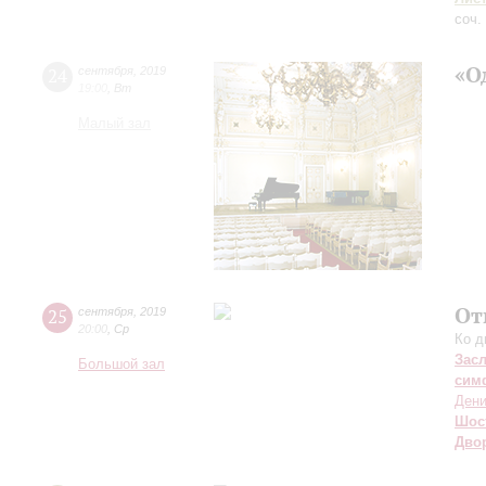
соч.
«О
24
сентября
,
2019
19:00
,
Вт
Малый зал
От
25
сентября
,
2019
20:00
,
Ср
Ко д
Зас
Большой зал
сим
Дени
Шос
Дво