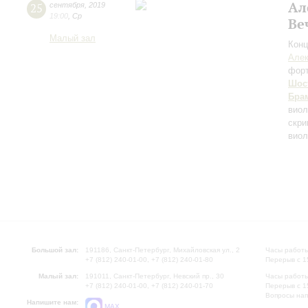
Ал
25
сентября
,
2019
19:00
,
Ср
Ве
Малый зал
Конц
Алек
фор
Шос
Бра
виол
скри
виол
Большой зал:
191186, Санкт-Петербург, Михайловская ул., 2
Часы работы
+7 (812) 240-01-00, +7 (812) 240-01-80
Перерыв с 1
Малый зал:
191011, Санкт-Петербург, Невский пр., 30
Часы работы
+7 (812) 240-01-00, +7 (812) 240-01-70
Перерыв с 1
Вопросы на
Напишите нам:
MAX