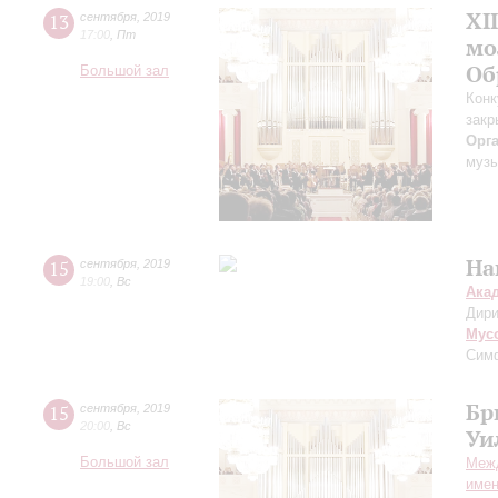
XI
13
сентября
,
2019
17:00
,
Пт
мо
Об
Большой зал
Конк
закр
Орг
музы
На
15
сентября
,
2019
19:00
,
Вс
Ака
Дири
Мус
Сим
Бр
15
сентября
,
2019
20:00
,
Вс
Уи
Большой зал
Меж
имен