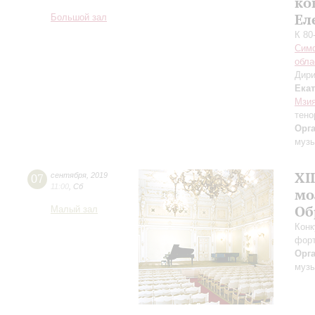
ко
Ел
Большой зал
К 80
Симф
обла
Дири
Ека
Мзия
тено
Орг
музы
XI
07
сентября
,
2019
11:00
,
Сб
мо
Об
Малый зал
Конк
форт
Орг
музы