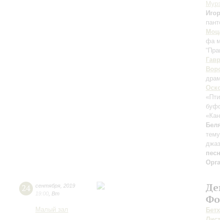
Мур
Игор
пан
Моц
фа 
“Пра
Гав
Вор
драм
Оск
«Пти
буфф
«Ка
Бел
тему
джа
пес
Орг
Де
24
сентября
,
2019
19:00
,
Вт
Фо
Малый зал
Бет
Лис