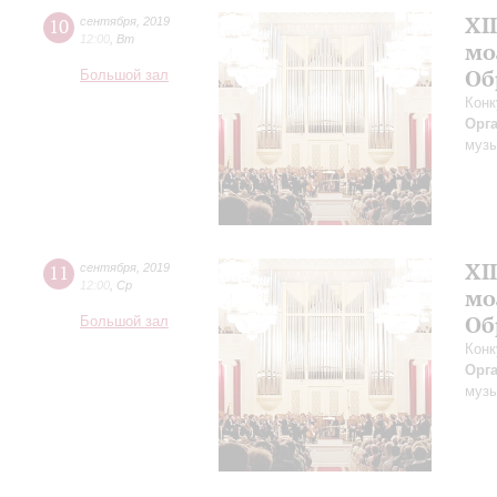
XI
10
сентября
,
2019
12:00
,
Вт
мо
Об
Большой зал
Конк
Орг
музы
XI
11
сентября
,
2019
12:00
,
Ср
мо
Об
Большой зал
Конк
Орг
музы