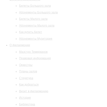
Билеты Большого зала
Абонементы Большого зала
Билеты Малого зала
Абонементы Малого зала
Как купить билет
Абонементы Музитория
О филармонии
Маэстро Темирканов
Правовая информация
Оркестры
Планы залов
Структура
Как добраться
Визит в филармонию
История
Библиотека