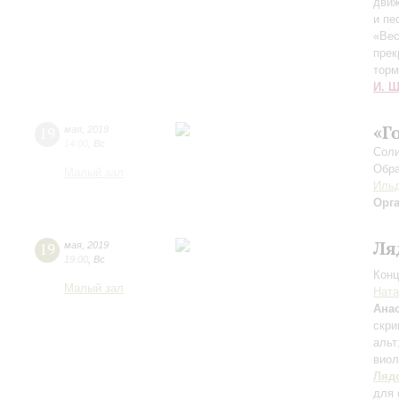
движ
и пе
«Вес
прек
торм
И. Ш
«Г
19
мая
,
2019
14:00
,
Вс
Соли
Обра
Малый зал
Ильд
Орг
Ля
19
мая
,
2019
19:00
,
Вс
Конц
Малый зал
Ната
Ана
скри
альт
виол
Ляд
для 