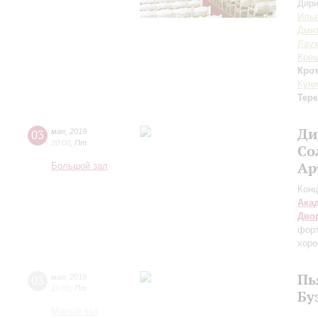
Дири
Илья
Дмит
Лау
Кре
Кро
Куня
Тер
Ди
03
мая
,
2019
20:00
,
Пт
Со
Ар
Большой зал
Конц
Ака
Дво
форт
хоре
Пь
03
мая
,
2019
19:00
,
Пт
Бу
Малый зал