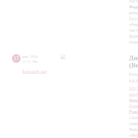
пост
Фед
режи
Бел
«Аи
чес
фраг
опе
Ди
17
мая
,
2019
20:00
,
Пт
(В
Большой зал
Конц
и в 
XIV
колл
Ака
Але
Рав
«Зол
симф
Фило
«Ино