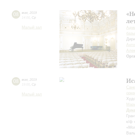
«Н
08
мая
,
2019
14:00
,
Ср
ле
Малый зал
Адми
базы
Дири
Анто
Алек
Орг
Ис
08
мая
,
2019
19:00
,
Ср
Санк
орке
Малый зал
Худо
Мари
Дун
Гран
к/ф 
«Мол
Валь