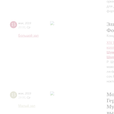
орке
для 
форт
Эл
15
мая
,
2019
20:00
,
Ср
Фо
Большой зал
Конц
XIV
колл
Шум
Шоп
Р. Ш
мажо
ля-б
соч.
нокт
Мо
15
мая
,
2019
19:00
,
Ср
Ге
Му
Малый зал
вы