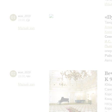
Илья
«П
01
мая
,
2019
19:00
,
Ср
Танц
Алек
Малый зал
Кор
Сем
И.С.
Пья
опер
Рай
Авто
Ве
02
мая
,
2019
19:00
,
Чт
К 
Малый зал
Юбил
Санк
Корс
Конц
госу
Корс