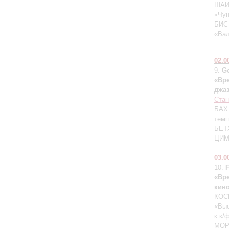
ШАИН
«Чун
БИС-
«Вал
02.0
9.
G
«Вр
джа
Ста
БАХ.
темп
БЕТХ
ЦИММ
03.0
10.
F
«Вр
кин
КОСМ
«Выс
к к/
МОРГ