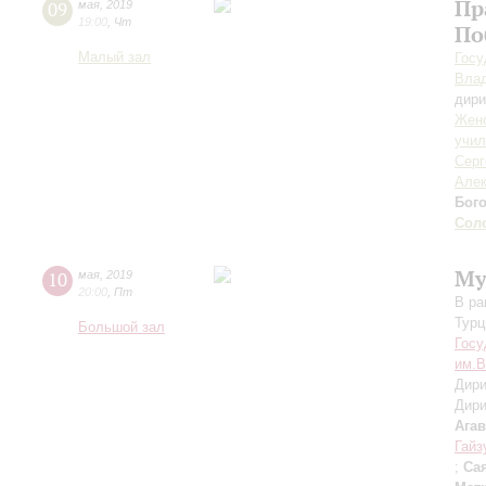
Пр
09
мая
,
2019
19:00
,
Чт
По
Малый зал
Госу
Вла
дири
Женс
учил
Серг
Алек
Бог
Сол
Му
10
мая
,
2019
20:00
,
Пт
В ра
Турц
Большой зал
Госу
им.В
Дири
Дири
Ага
Гайз
;
Са