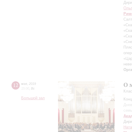
Дири
Ольг
Рим
Салт
«Ска
«Ска
«Ска
«Сне
Пляс
опер
«Цар
неве
Орг
О 
12
мая
,
2019
15:00
,
Вс
Клас
Большой зал
Конц
Днев
сем
Ака
Дири
Ната