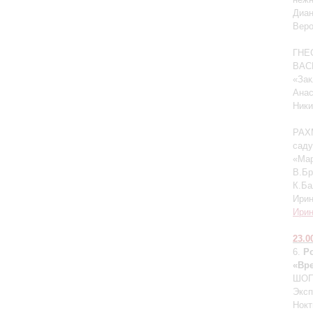
Диа
Вер
ГНЕС
ВАСИ
«Зак
Ана
Ник
РАХМ
саду
«Мар
В.Бр
К.Ба
Ири
Ири
23.0
6.
P
«Вр
ШОП
Эксп
Нокт