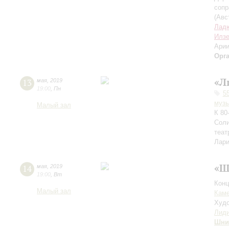
сопр
(Авс
Лад
Илзе
Арии
Орг
«Л
13
мая
,
2019
19:00
,
Пн
5
музы
Малый зал
К 80
Соли
теат
Лари
«Ш
14
мая
,
2019
19:00
,
Вт
Конц
Малый зал
Каме
Худо
Лиди
Шни