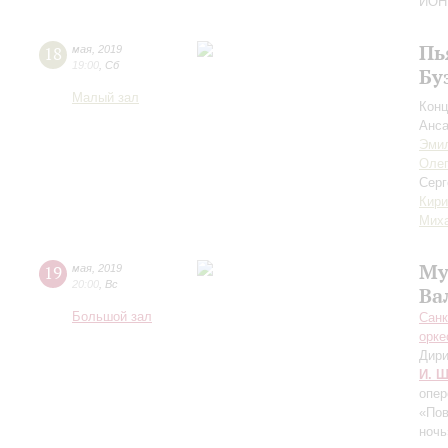
ЙОНГ
Пь
18
мая
,
2019
19:00
,
Сб
Бу
Малый зал
Конц
Анс
Эми
Олег
Сер
Кири
Мих
Му
19
мая
,
2019
20:00
,
Вс
Ва
Большой зал
Санк
орке
Дири
И. Ш
опер
«Пов
ночь