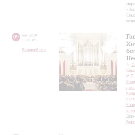
марш
«Вес
Симф
каза
Га
09
мая
,
2019
19:00
,
Чт
Ха
би
Большой зал
Пе
О
Симф
М.П.
Конц
детс
Конц
инст
Конц
учил
Дири
Бори