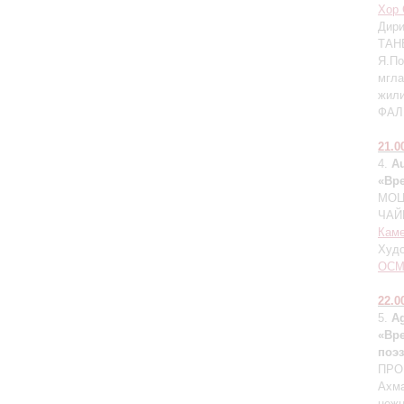
Хор 
Дир
ТАНЕ
Я.По
мгла
жили
ФАЛИ
21.0
4.
A
«Вре
МОЦА
ЧАЙ
Каме
Худо
ОСМ
22.0
5.
A
«Вре
поэ
ПРОК
Ахма
нежн