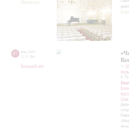
Свет
Малый зал
дири
Алек
«Ч
07
мая
,
2019
19:00
,
Вт
Ко
Большой зал
5
музы
К 75
Ака
Конц
инст
Серг
Дири
сопр
Гли
«Ме
бло