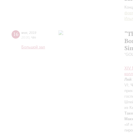
Конц
форт
Иль
“T
16
мая
,
2019
20:00
,
Чт
Во
Si
Большой зал
“GOL
XIV
колл
Лей
VI;
Ч
прих
госп
Шпей
из К
Так
Мак
«И я
пиро