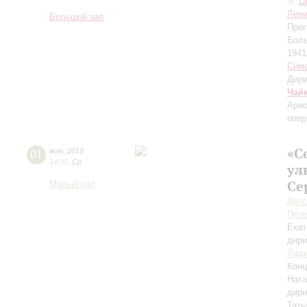
Ц
Лени
Большой зал
Прог
Боль
1941/
Симф
Дири
Чай
Арио
опер
«С
01
мая
,
2019
14:00
,
Ср
ул
Се
Малый зал
Детс
Пете
Екат
дири
Лиди
Конц
Ната
дири
Тат