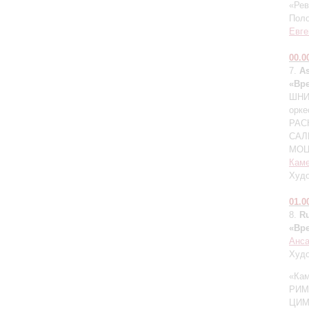
«Ре
Поло
Евг
00.0
7.
A
«Вр
ШНИТ
орке
РАСК
САЛЬ
МОЦА
Каме
Худо
01.0
8.
R
«Вре
Анс
Худо
«Кам
РИМ
ЦИМ