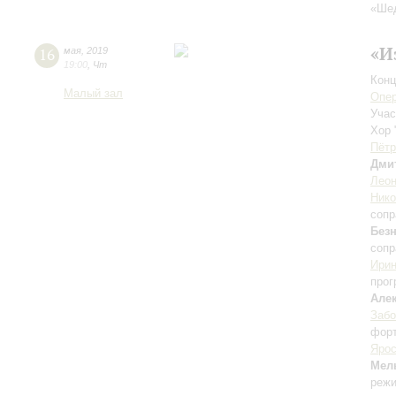
«Ше
«И
16
мая
,
2019
19:00
,
Чт
Конц
Малый зал
Опе
Учас
Хор 
Пётр
Дми
Леон
Нико
сопр
Без
сопр
Ири
про
Але
Забо
фор
Ярос
Мел
режи