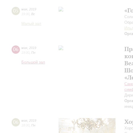
«Г
05
мая
,
2019
19:00
,
Вс
Соли
Обра
Малый зал
Ильд
Орг
Пр
06
мая
,
2019
19:00
,
Пн
ко
Ве
Большой зал
Шо
«Л
Санк
симф
Дири
Орг
иниц
Хо
06
мая
,
2019
18:00
,
Пн
Хоро