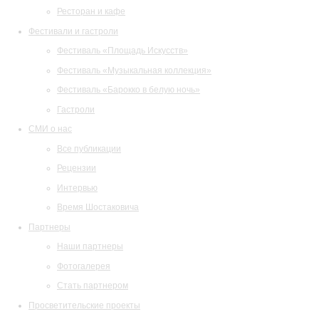
Ресторан и кафе
Фестивали и гастроли
Фестиваль «Площадь Искусств»
Фестиваль «Музыкальная коллекция»
Фестиваль «Барокко в белую ночь»
Гастроли
СМИ о нас
Все публикации
Рецензии
Интервью
Время Шостаковича
Партнеры
Наши партнеры
Фотогалерея
Стать партнером
Просветительские проекты