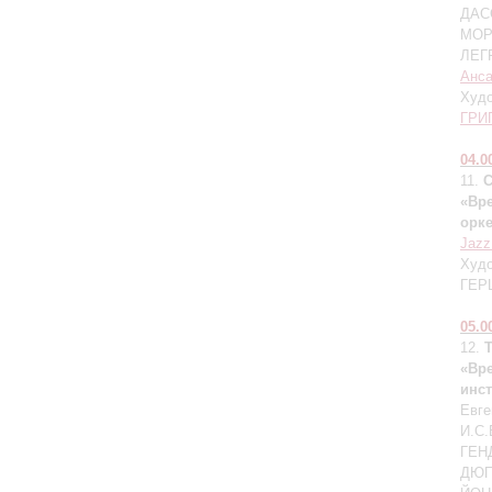
ДАСС
МОР
ЛЕГР
Анса
Худо
ГРИ
04.0
11.
«Вр
орк
Jazz
Худо
ГЕР
05.0
12.
T
«Вре
инс
Евг
И.С.
ГЕНД
ДЮПР