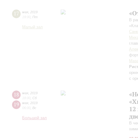
«О
17
мая
,
2019
19:00
,
Пт
В ра
«Кла
Малый зал
Санк
Миха
глав
Алек
фор
Маза
Рис
орке
с ор
«Н
18
мая
,
2019
18:00
,
Сб
«Х
19
мая
,
2019
12
06:00
,
Вс
дв
Большой зал
В че
хими