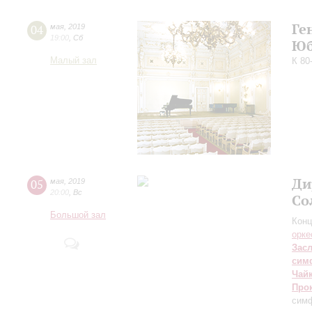
Ге
04
мая
,
2019
19:00
,
Сб
Юб
Малый зал
К 80
Ди
05
мая
,
2019
20:00
,
Вс
Со
Большой зал
Конц
орке
Зас
сим
Чай
Про
сим