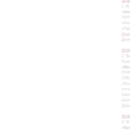
18.0
1.
H
«Зв
УИЛЬ
«Ино
«Гар
Акад
Дир
19.0
2.
S
Скан
«Вре
ГРИГ
СИБ
«Воз
лита
Каме
школ
Дир
20.0
3.
О
«Вр