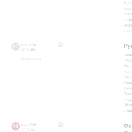
блок
верс
четы
поги
муже
хора
Ру
07
мая
,
2019
19:00
,
Вт
Конц
Малый зал
Русс
Худо
Рого
Чай
Ронд
симф
Сев
«Пад
Шти
улиц
Фе
08
мая
,
2019
17:00
,
Ср