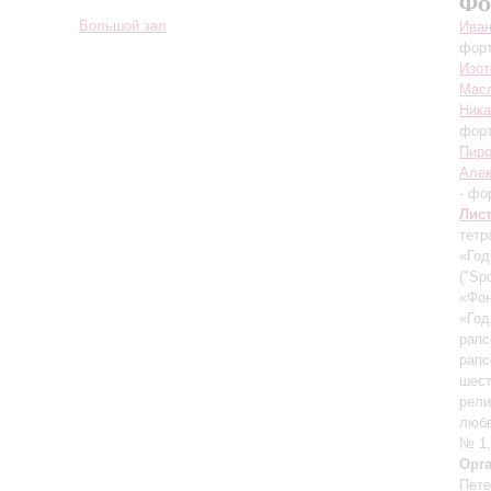
Фо
Большой зал
Иван
фор
Изот
Мас
Ника
фор
Пир
Алек
- фо
Лис
тетр
«Год
("Sp
«Фон
«Год
рапс
рапс
шест
рели
любв
№ 1,
Орг
Пете