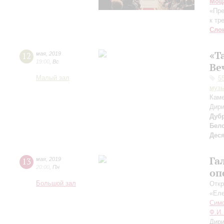
Моц
«Пр
к тр
Сло
«Т
12
мая
,
2019
19:00
,
Вс
Ве
Малый зал
5
музы
Каме
Дири
Дуб
Бел
Дес
Га
13
мая
,
2019
20:00
,
Пн
оп
Большой зал
Откр
«Ел
Симф
Ф.И.
Дири