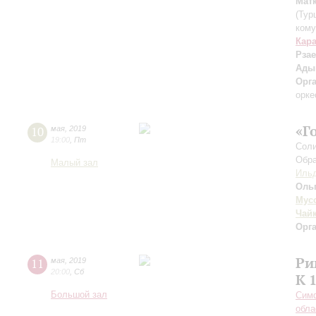
Мат
(Тур
кому
Кар
Рза
Ады
Орг
орке
«Г
10
мая
,
2019
19:00
,
Пт
Соли
Обра
Малый зал
Ильд
Оль
Мус
Чай
Орг
Ри
11
мая
,
2019
20:00
,
Сб
К 
Большой зал
Симф
обла