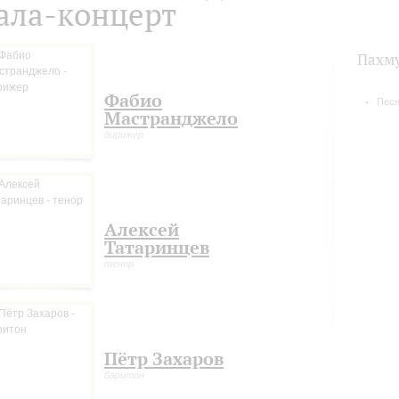
ала-концерт
Пахм
Фабио
Пес
Мастранджело
дирижер
Алексей
Татаринцев
тенор
Пётр Захаров
баритон