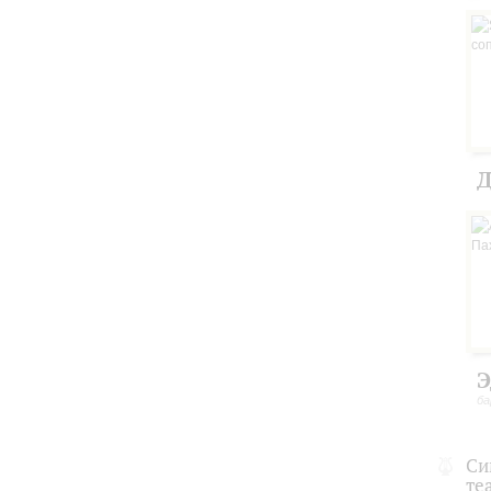
Д
Э
ба
Си
те