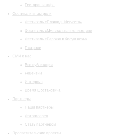
Ресторан и кафе
Фестивали и гастроли
Фестиваль «Площадь Искусств»
Фестиваль «Музыкальная коллекция»
Фестиваль «Барокко в белую ночь»
Гастроли
СМИ о нас
Все публикации
Рецензии
Интервью
Время Шостаковича
Партнеры
Наши партнеры
Фотогалерея
Стать партнером
Просветительские проекты