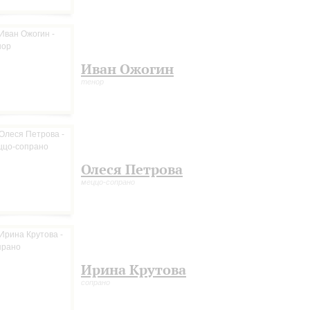
Иван Ожогин
тенор
Олеся Петрова
меццо-сопрано
Ирина Крутова
сопрано