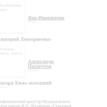
Яна Иванилова
сопрано
митрий Дмитриенко
Александр
Пахмутов
баритон
дуард Хиль-младший
ритон
мфонический оркестр Музыкального
атра имени Ф.И. Шаляпина «Северная