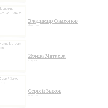
Владимир Самсонов
баритон
Ирина Матаева
сопрано
Сергей Зыков
баритон