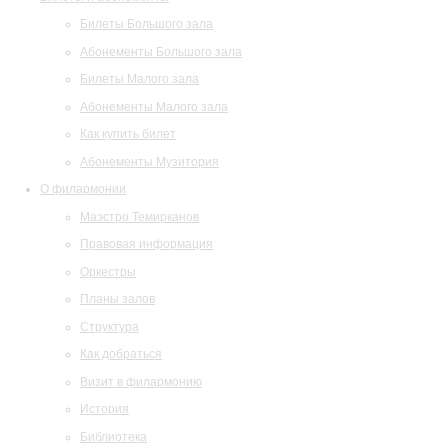
Билеты Большого зала
Абонементы Большого зала
Билеты Малого зала
Абонементы Малого зала
Как купить билет
Абонементы Музитория
О филармонии
Маэстро Темирканов
Правовая информация
Оркестры
Планы залов
Структура
Как добраться
Визит в филармонию
История
Библиотека