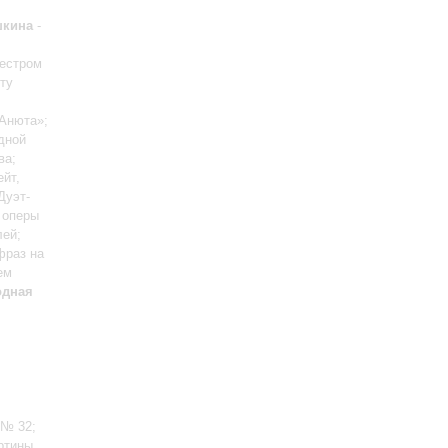
шкина
-
кестром
ту
«Анюта»;
дной
ва;
йт,
 Дуэт-
з оперы
лей;
фраз на
ем
одная
 № 32;
артины