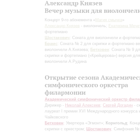
Александр Князев
Вечер музыки для виолончел
Концерт 9-го абонемента «
Магия смычка
»
Александр Князев
- виолончель;
Екатерина Мече
фортепиано
Шостакович
: Соната для виолончели и фортепи
Брамс
: Соната № 2 для скрипки и фортепиано
ве
виолончели А.Князева
;
Бетховен
: Соната № 9 д
скрипки и фортепиано («Крейцерова»)
версия для
виолончели А.Рудина
Открытие сезона Академичес
симфонического оркестра
филармонии
Академический симфонический оркестр фил
Дирижер -
Николай Алексеев
;
Сергей Догадин
- с
лауреат I премии XVI Международного конкурса и
Чайковского
Бетховен
: Увертюра «Эгмонт»;
Корнгольд
: Конц
скрипки с оркестром;
Шостакович
: Симфония №