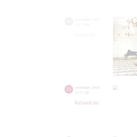
24
сентября
,
2019
19:00
,
Вт
Малый зал
25
сентября
,
2019
20:00
,
Ср
Большой зал