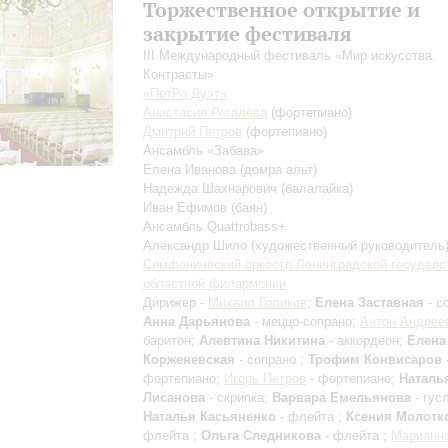
Торжественное открытие и
закрытие фестиваля
III Международный фестиваль «Мир искусства.
Контрасты»
«ПетРо Дуэт»
Анастасия Рогалёва
(фортепиано)
Дмитрий Петров
(фортепиано)
Ансамбль «Забава»
Елена Иванова
(домра альт)
Надежда Шахнарович
(балалайка)
Иван Ефимов
(баян)
Ансамбль Quattrobass+
Александр Шило
(художественный руководитель
Симфонический оркестр Ленинградской государс
областной филармонии
Дирижер -
Михаил Голиков
;
Елена Заставная
- с
Анна Дарьянова
- меццо-сопрано;
Антон Андрее
баритон;
Алевтина Никитина
- аккордеон;
Елена
Корженевская
- сопрано ;
Трофим Конвисаров
фортепиано;
Игорь Петров
- фортепиано;
Наталь
Лисанова
- скрипка;
Варвара Емельянова
- гус
Наталья Касьяненко
- флейта ;
Ксения Молотк
флейта ;
Ольга Следникова
- флейта ;
Марианн