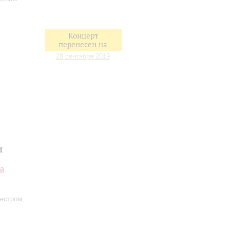
Концерт
перенесен на
28 сентября 2019
и
ий
кестром;