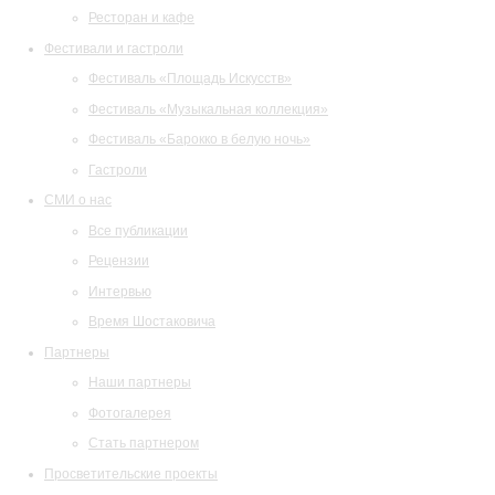
Ресторан и кафе
Фестивали и гастроли
Фестиваль «Площадь Искусств»
Фестиваль «Музыкальная коллекция»
Фестиваль «Барокко в белую ночь»
Гастроли
СМИ о нас
Все публикации
Рецензии
Интервью
Время Шостаковича
Партнеры
Наши партнеры
Фотогалерея
Стать партнером
Просветительские проекты