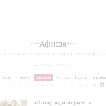
Афиша
я
Большой зал
Малый зал
Лекции
Экскурсии
Пушк
сегодня 07 августа 2026, пятница
Июль
Август
Сентябрь
Октябрь
Ноябрь
Декабр
9
10
11
12
13
14
15
16
17
18
19
20
21
22
23
«И в шутку, и всерьез…»