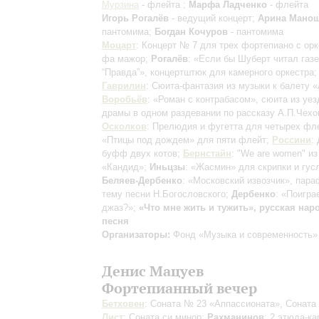
Мурзина
- флейта ;
Марфа Ладченко
- флейта
Игорь Рогалёв
- ведущий концерт;
Арина Мано
пантомима;
Богдан Кочуров
- пантомима
Моцарт
: Концерт № 7 для трех фортепиано с ор
фа мажор;
Рогалёв
: «Если бы Шуберт читал газе
“Правда”», концертштюк для камерного оркестра;
Гаврилин
: Сюита-фантазия из музыки к балету 
Воробьёв
: «Роман с контрабасом», сюита из уез
драмы в одном раздевании по рассказу А.П.Чехо
Осколков
: Прелюдия и фугетта для четырех фле
«Птицы под дождем» для пяти флейт;
Россини
:
буфф двух котов;
Бернстайн
: "We are women" и
«Кандид»;
Иньцзы
: «Жасмин» для скрипки и гус
Беляев-Дербенко
: «Московский извозчик», пара
тему песни Н.Богословского;
Дербенко
: «Поигра
джаз?»;
«Что мне жить и тужить», русская нар
песня
Организаторы:
Фонд «Музыка и современность»
Денис Мацуев
Фортепианный вечер
Бетховен
: Соната № 23 «Аппассионата», Соната
Лист
: Соната си минор;
Рахманинов
: 2 этюда-к