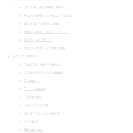
Билеты Большого зала
Абонементы Большого зала
Билеты Малого зала
Абонементы Малого зала
Как купить билет
Абонементы Музитория
О филармонии
Маэстро Темирканов
Правовая информация
Оркестры
Планы залов
Структура
Как добраться
Визит в филармонию
История
Библиотека