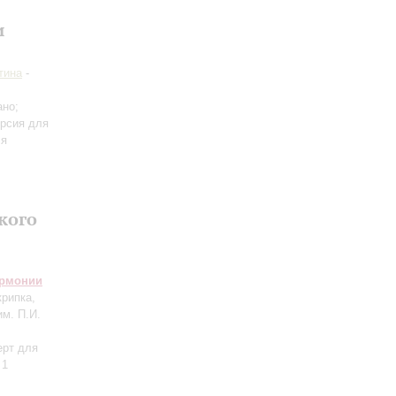
и
тина
-
ано;
рсия для
ля
кого
армонии
крипка,
м. П.И.
ерт для
 1