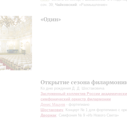
соч. 39;
Чайковский
: «Размышление»
«Один»
Открытие сезона филармони
Ко дню рождения Д. Д. Шостаковича
Заслуженный коллектив России академическ
симфонический оркестр филармонии
Денис Мацуев
- фортепиано
Шостакович
: Концерт № 1 для фортепиано с ор
Дворжак
: Симфония № 9 «Из Нового Света»