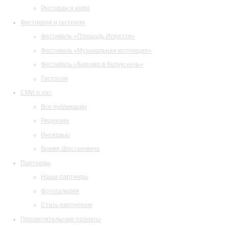
Ресторан и кафе
Фестивали и гастроли
Фестиваль «Площадь Искусств»
Фестиваль «Музыкальная коллекция»
Фестиваль «Барокко в белую ночь»
Гастроли
СМИ о нас
Все публикации
Рецензии
Интервью
Время Шостаковича
Партнеры
Наши партнеры
Фотогалерея
Стать партнером
Просветительские проекты