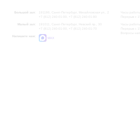
Большой зал:
191186, Санкт-Петербург, Михайловская ул., 2
Часы работы
+7 (812) 240-01-00, +7 (812) 240-01-80
Перерыв с 1
Малый зал:
191011, Санкт-Петербург, Невский пр., 30
Часы работы
+7 (812) 240-01-00, +7 (812) 240-01-70
Перерыв с 1
Вопросы на
Напишите нам:
MAX