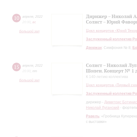
Дирижер – Николай А
10
апреля
,
2022
Солист – Юрий Фавор
20:00
,
вc
Цикл концертов «Юрий Темир
Большой зал
Заслуженный коллектив Ро
Дворжак
: Симфония № 8;
Б
Солист – Николай Лу
15
апреля
,
2022
Шопен. Концерт № 1 
20:00
,
пт
К 140-летию коллектива
Большой зал
Цикл концертов «Первый си
Заслуженный коллектив Ро
дирижер -
Димитрис Ботинис
Николай Луганский
- фортеп
Равель
: «Гробница Куперен
с выставки»