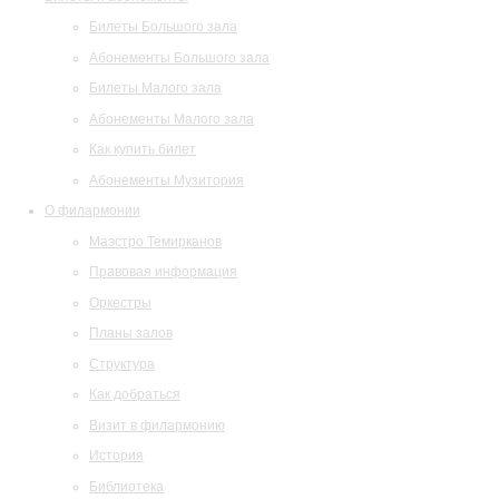
Билеты Большого зала
Абонементы Большого зала
Билеты Малого зала
Абонементы Малого зала
Как купить билет
Абонементы Музитория
О филармонии
Маэстро Темирканов
Правовая информация
Оркестры
Планы залов
Структура
Как добраться
Визит в филармонию
История
Библиотека