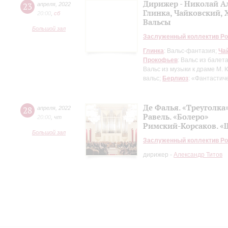
Дирижер - Николай А
23
апреля
,
2022
Глинка, Чайковский, 
20:00
,
сб
Вальсы
Большой зал
Заслуженный коллектив Ро
Глинка
: Вальс-фантазия;
Ча
Прокофьев
: Вальс из балет
Вальс из музыки к драме М.
вальс;
Берлиоз
: «Фантастич
Де Фалья. «Треуголка
28
апреля
,
2022
Равель. «Болеро»
20:00
,
чт
Римский-Корсаков. «
Большой зал
Заслуженный коллектив Ро
дирижер -
Александр Титов