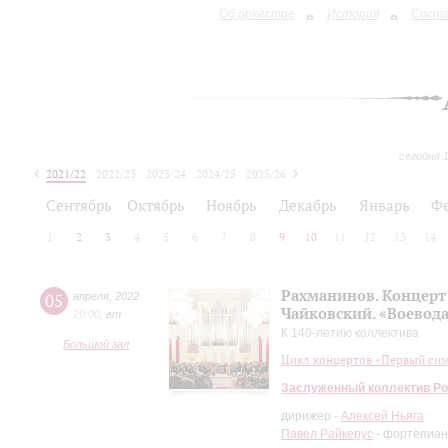
Об оркестре
История
Сост
сегодня 
2021/22
2022/23
2023/24
2024/25
2025/26
2026/27
Сентябрь
Октябрь
Ноябрь
Декабрь
Январь
Ф
1
2
3
4
5
6
7
8
9
10
11
12
13
14
Рахманинов. Концерт
05
апреля
,
2022
Чайковский. «Воевода
20:00
,
вт
К 140-летию коллектива
Большой зал
Цикл концертов «Первый си
Заслуженный коллектив Ро
дирижер -
Алексей Ньяга
Павел Райкерус
- фортепиа