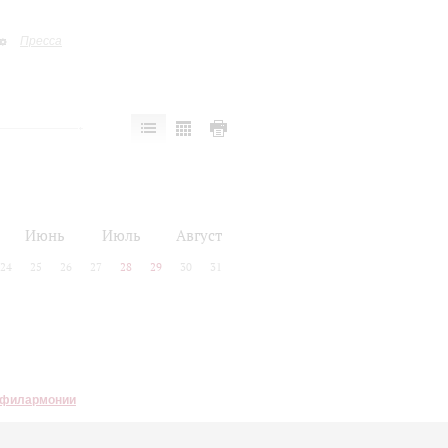
Пресса
Июнь
Июль
Август
24
25
26
27
28
29
30
31
 филармонии