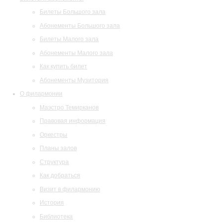
Билеты Большого зала
Абонементы Большого зала
Билеты Малого зала
Абонементы Малого зала
Как купить билет
Абонементы Музитория
О филармонии
Маэстро Темирканов
Правовая информация
Оркестры
Планы залов
Структура
Как добраться
Визит в филармонию
История
Библиотека