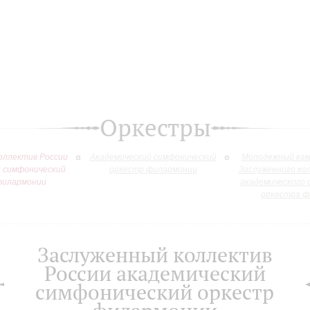
Оркестры
оллектив России
Академический симфонический
Молодежный кам
й симфонический
оркестр филармонии
Заслуженного ко
филармонии
академического 
оркестра ф
Заслуженный коллектив
России академический
симфонический оркестр