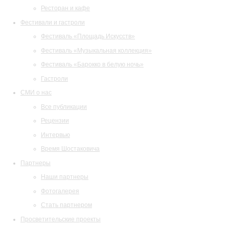
Ресторан и кафе
Фестивали и гастроли
Фестиваль «Площадь Искусств»
Фестиваль «Музыкальная коллекция»
Фестиваль «Барокко в белую ночь»
Гастроли
СМИ о нас
Все публикации
Рецензии
Интервью
Время Шостаковича
Партнеры
Наши партнеры
Фотогалерея
Стать партнером
Просветительские проекты