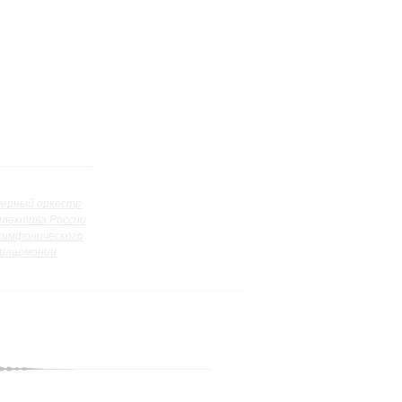
ерный оркестр
ллектива России
симфонического
илармонии