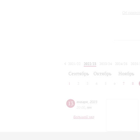
Об оркес
2021/22
2022/23
2023/24
2024/25
2025/
2026/27
Сентябрь
Октябрь
Ноябрь
1
2
3
4
5
6
7
8
13
января
,
2023
20:00
,
пт
Большой зал