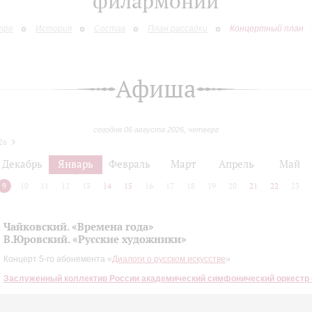
филармонии
тре
История
Состав
План рассадки
Концертный план
Афиша
сегодня 06 августа 2026, четверг
26
Декабрь
Январь
Февраль
Март
Апрель
Май
9
10
11
12
13
14
15
16
17
18
19
20
21
22
23
Чайковский. «Времена года»
В.Юровский. «Русские художники»
Концерт 5-го абонемента «
Диалоги о русском искусстве
»
Заслуженный коллектив России академический симфонический оркестр
дирижер -
Анатолий Рыбалко