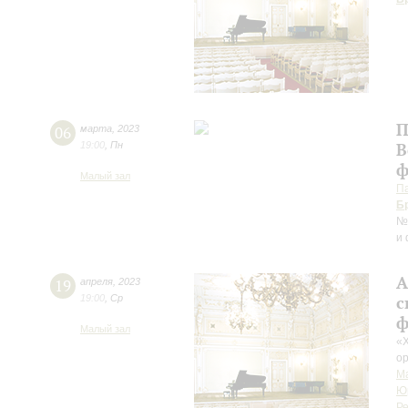
П
06
марта
,
2023
19:00
,
Пн
В
ф
Малый зал
П
Б
№ 
и 
А
19
апреля
,
2023
19:00
,
Ср
с
ф
Малый зал
«Х
о
М
Ю
Ре