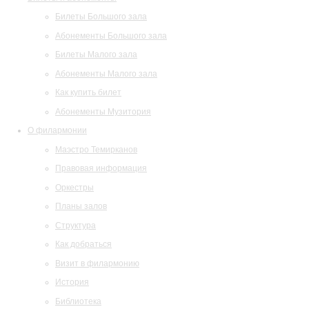
Билеты Большого зала
Абонементы Большого зала
Билеты Малого зала
Абонементы Малого зала
Как купить билет
Абонементы Музитория
О филармонии
Маэстро Темирканов
Правовая информация
Оркестры
Планы залов
Структура
Как добраться
Визит в филармонию
История
Библиотека