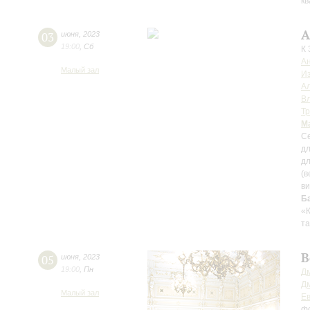
кв
А
03
июня
,
2023
19:00
,
Сб
К 
А
Малый зал
И
Ал
В
Т
М
С
д
дл
(в
в
Б
«К
та
В
05
июня
,
2023
19:00
,
Пн
Д
Д
Малый зал
Ев
ф