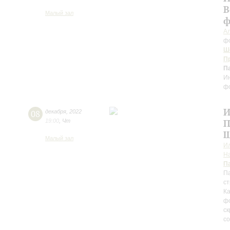
В
Малый зал
ф
А
ф
Ш
П
П
И
ф
И
08
декабря
,
2022
19:00
,
Чт
П
Ш
Малый зал
И
Н
П
Па
ст
Ка
ф
ск
c