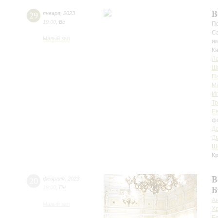
В
29
января
,
2023
19:00
,
Вс
По
Са
Малый зал
им
К
Ле
Ш
П
М
Иг
Т
Ев
ф
Д
Д
Ш
К
В
20
февраля
,
2023
19:00
,
Пн
Б
А
Малый зал
Х
Б