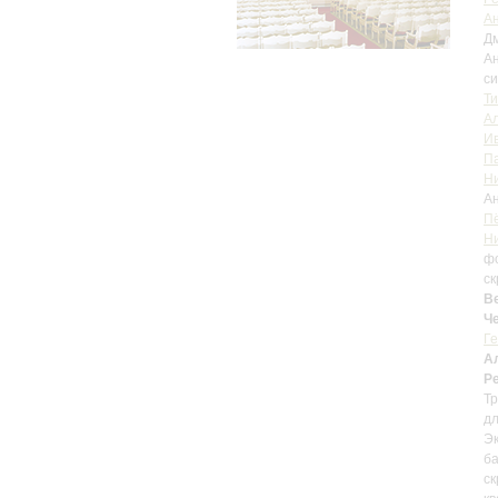
Ан
Д
Ан
си
Т
А
И
П
Н
А
Пё
Н
ф
ск
В
Ч
Ге
А
Р
Тр
д
Э
ба
ск