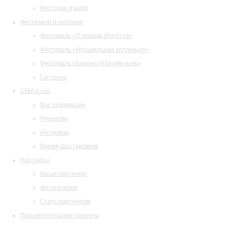
Ресторан и кафе
Фестивали и гастроли
Фестиваль «Площадь Искусств»
Фестиваль «Музыкальная коллекция»
Фестиваль «Барокко в белую ночь»
Гастроли
СМИ о нас
Все публикации
Рецензии
Интервью
Время Шостаковича
Партнеры
Наши партнеры
Фотогалерея
Стать партнером
Просветительские проекты