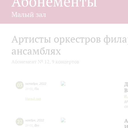
Абонементы
Малый зал
Артисты оркестров фила
ансамблях
Абонемент № 12, 9 концертов
Д
03
октября
,
2022
19:00
,
Пн
В
И.
Малый зал
дл
с
А
22
ноября
,
2022
19:00
,
Вт
И