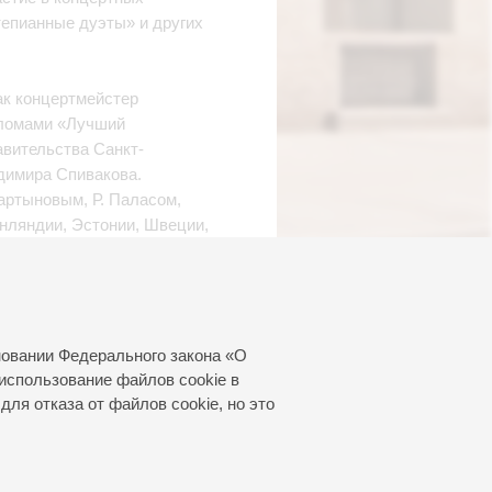
епианные дуэты» и других
ак концертмейстер
пломами «Лучший
авительства Санкт-
димира Спивакова.
артыновым, Р. Паласом,
инляндии, Эстонии, Швеции,
й капеллы, Санкт-
Мариинского театра,
и Кирик и на других
новании Федерального закона «О
использование файлов cookie в
для отказа от файлов cookie, но это
авательскую деятельность в
нцертмейстером оркестрового
рии им. Н.А.Римского-