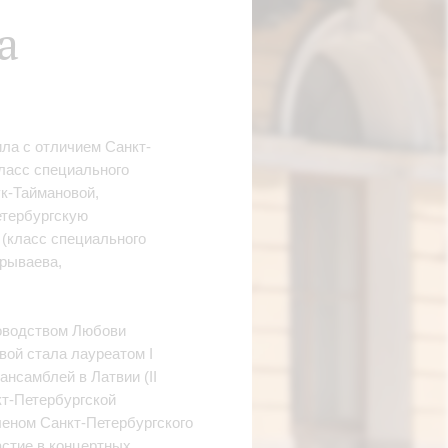
а
ила с отличием Санкт-
ласс специального
ук-Таймановой,
етербургскую
 (класс специального
Урываева,
ководством Любови
вой стала лауреатом I
нсамблей в Латвии (II
кт-Петербургской
еном Санкт-Петербургского
стие в концертных