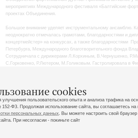
мероприятиях Международного фестиваля «Балтийские форт
проектах Объединения.
Большое внимание уделяет инструментальному ансамблю. К
неоднократно отмечалась грамотами, благодарностями и ди
концертмейстер» на конкурсах, а также благодарностями Пр
Петербурга, Международного благотворительного фонда Вла
Сотрудничала с дирижерами Л.Корхиным, В.Чернушенко, Р.М
С.Горковенко, Р.Лютером, М.Голиковым. Гастролировала в Ф
Дании, Польше, Голландии, Израиле, Норвегии, Франции.
Регулярно выступает в залах Государственной академическо
льзование cookies
Петербургской Академической филармонии, камерных залах 
Культурного центра Елены Образцовой, концертном зале Яан
я улучшения пользовательского опыта и анализа трафика на ос
концертных площадках города.
 152-ФЗ. Продолжая использование сайта, вы соглашаетесь на 
ботки персональных данных
. Вы можете настроить свой браузер 
В настоящее время совмещает концертмейстерскую и препод
йта. При несогласии - покиньте сайт
Лицее искусств «Санкт-Петербург». С 2021 года является ко
факультета Санкт-Петербургской государственной консервато