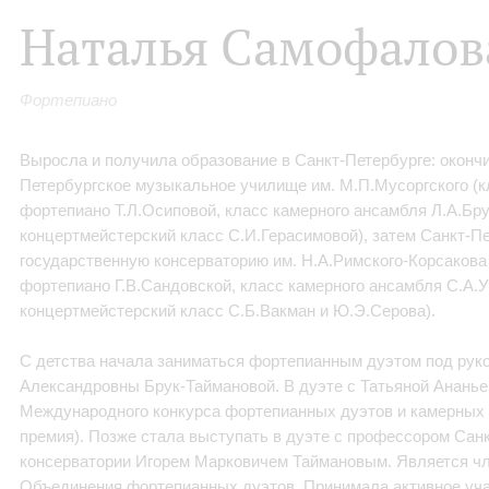
Наталья Самофалов
Фортепиано
Выросла и получила образование в Санкт-Петербурге: оконч
Петербургское музыкальное училище им. М.П.Мусоргского (к
фортепиано Т.Л.Осиповой, класс камерного ансамбля Л.А.Бр
концертмейстерский класс С.И.Герасимовой), затем Санкт-П
государственную консерваторию им. Н.А.Римского-Корсакова
фортепиано Г.В.Сандовской, класс камерного ансамбля С.А.
концертмейстерский класс С.Б.Вакман и Ю.Э.Серова).
С детства начала заниматься фортепианным дуэтом под ру
Александровны Брук-Таймановой. В дуэте с Татьяной Ананье
Международного конкурса фортепианных дуэтов и камерных а
премия). Позже стала выступать в дуэте с профессором Сан
консерватории Игорем Марковичем Таймановым. Является чл
Объединения фортепианных дуэтов. Принимала активное уча