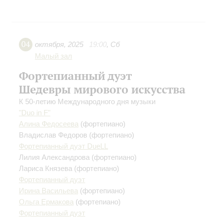
04
октября
,
2025
19:00
,
Сб
Малый зал
Фортепианный дуэт
Шедевры мирового искусства
К 50-летию Международного дня музыки
"Duo in F"
Алина Федосеева
(фортепиано)
Владислав Федоров
(фортепиано)
Фортепианный дуэт DueLL
Лилия Александрова
(фортепиано)
Лариса Князева
(фортепиано)
Фортепианный дуэт
Ирина Васильева
(фортепиано)
Ольга Ермакова
(фортепиано)
Фортепианный дуэт