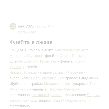
22
мая
,
2025
19:00
,
Чт
Малый зал
Флейта в джазе
Концерт 13-го абонемента «
Игроки на флейте
»
Марианна Мурзина
- флейта;
Олеся Тертычная
-
флейта;
Дмитрий Терентьев
- флейта;
Ксения
Куэльяр
- флейта
Никита Лютиков
- кларнет;
Дмитрий Ерёмин
-
виолончель;
Пётр Гогитидзе
- контрабас;
Владимир
Шубин
- контрабас;
Михаил Лестов
- ударные;
Тихон
Лукьяненко
- ударные;
Николай Мажара
-
фортепиано;
Наталья Фролова
- фортепиано;
Георгий
Белоконев
- фортепиано;
Сергей Осколков-мл.
-
фортепиано