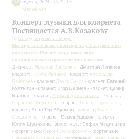
28
апреля
,
2024
15:00
,
Вс
Малый зал
Концерт музыки для кларнета
Посвящается А.В.Казакову
Общедоступный концерт
Молодежный камерный оркестр Заслуженного
коллектива России академического
симфонического оркестра филармонии
Дирижер -
Ярослав Забояркин
;
Дмитрий Лупачёв
-
кларнет;
Никита Лютиков
- кларнет;
Александр
Васильев
- кларнет;
Денис Сухов
- кларнет;
Евгений
Култыгин
- кларнет;
Егор Бобнев
- кларнет;
Дамир
Валиев
- кларнет;
Александр Захаренко
- кларнет;
Серафима Верхолат
- кларнет;
Геворк Саркисьянц
-
кларнет;
Анна Тер-Абрамян
- кларнет;
Филипп
Создателев
- кларнет;
Семён Ушаков
- кларнет;
Юлия Шумихина
- виолончель;
София Мединцева
- фортепиано;
Сергей Осколков-мл.
- фортепиано;
Елизавета Украинская
- фортепиано;
Павел Товпич
-