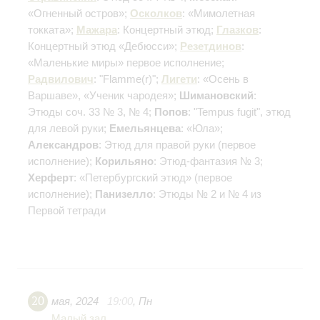
«Огненный остров»;
Осколков
: «Мимолетная
токката»;
Мажара
: Концертный этюд;
Глазков
:
Концертный этюд «Дебюсси»;
Резетдинов
:
«Маленькие миры»
первое исполнение
;
Радвилович
: "Flamme(r)";
Лигети
: «Осень в
Варшаве», «Ученик чародея»;
Шимановский
:
Этюды соч. 33 № 3, № 4;
Попов
: "Tempus fugit", этюд
для левой руки;
Емельянцева
: «Юла»;
Александров
: Этюд для правой руки (первое
исполнение);
Корильяно
: Этюд-фантазия № 3;
Херферт
: «Петербургский этюд» (первое
исполнение);
Панизелло
: Этюды № 2 и № 4 из
Первой тетради
20
мая
,
2024
19:00
,
Пн
Малый зал