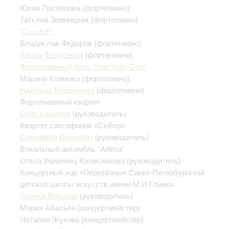
Юлия Поспелова
(фортепиано)
Татьяна Земницкая
(фортепиано)
"Duo in F"
Владислав Федоров
(фортепиано)
Алина Федосеева
(фортепиано)
Фортепианный дуэт "Spectrum-Duo"
Марина Климова
(фортепиано)
Надежда Медведева
(фортепиано)
Фортепианный квартет
Олег Кошелев
(руководитель)
Квартет саксофонов «СеВер»
Серафима Верхолат
(руководитель)
Вокальный ансамбль "Anima"
Ольга Украинец-Колесникова
(руководитель)
Концертный хор «Перезвоны» Санкт-Петербургской
детской школы искусств имени М.И.Глинки
Лариса Яруцкая
(руководитель)
Мария Абальян
(концертмейстер)
Наталия Жукова
(концертмейстер)