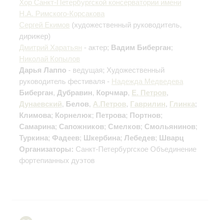
Хор Санкт-Петербургской консерватории имени
Н.А. Римского-Корсакова
Сергей Екимов
(художественный руководитель,
дирижер)
Дмитрий Харатьян
- актер;
Вадим Биберган
;
Николай Копылов
Дарья Лаппо
- ведущая; Художественный
руководитель фестиваля -
Надежда Медведева
Биберган
,
Дубравин
,
Корчмар
,
Е. Петров
,
Дунаевский
,
Белов
,
А.Петров
,
Гаврилин
,
Глинка
;
Климова
;
Корнелюк
;
Петрова
;
Портнов
;
Самарина
;
Сапожников
;
Смелков
;
Смольянинов
;
Туркина
;
Фадеев
;
Шкербина
;
Лебедев
;
Шварц
Организаторы:
Санкт-Петербургское Объединение
фортепианных дуэтов