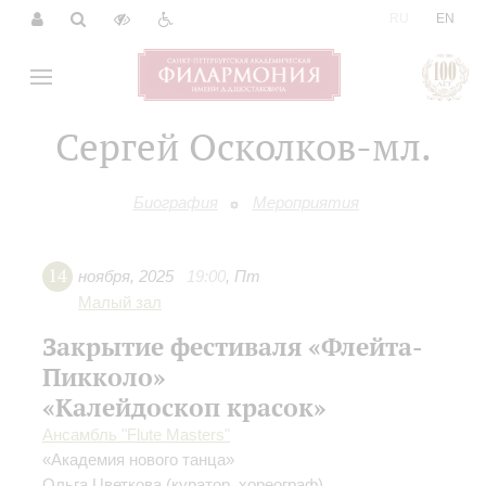
|
RU
EN
Сергей Осколков-мл.
Биография
Мероприятия
14
ноября
,
2025
19:00
,
Пт
Малый зал
Закрытие фестиваля «Флейта-
Пикколо»
«Калейдоскоп красок»
Ансамбль "Flute Masters"
«Академия нового танца»
Ольга Цветкова
(куратор, хореограф)