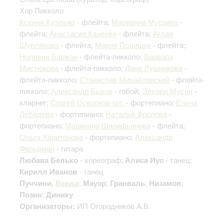
Хор Пикколо
Ксения Куэльяр
- флейта;
Марианна Мурзина
-
флейта;
Анастасия Канеева
- флейта;
Аглая
Шуплякова
- флейта;
Мария Полищук
- флейта;
Нолвенн Баржан
- флейта-пикколо;
Варвара
Мистюкова
- флейта-пикколо;
Дина Лушникова
-
флейта-пикколо;
Станислав Михайловский
- флейта-
пикколо;
Александр Быков
- гобой;
Эдуард Мусин
-
кларнет;
Сергей Осколков-мл.
- фортепиано;
Елена
Лебедева
- фортепиано;
Наталья Фролова
-
фортепиано;
Марианна Шарифьянова
- флейта;
Ольга Харитонова
- фортепиано;
Александр
Фельдман
- гитара
Любава Белько
- хореограф;
Алиса Иус
- танец;
Кирилл Иванов
- танец
Пуччини
,
Верди
;
Мауэр
;
Гранваль
;
Низамов
;
Позин
;
Динику
Организаторы:
ИП Огородников А.В.