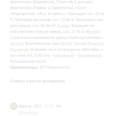
фортепиано
(Баркарола)
, Сюита № 2 для двух
фортепиано
(Романс и Тарантелла)
, «Сон»,
«Маргаритки», «Ау», «Сирень», Прелюдия соч. 23 №
5, Прелюдия ре мажор, соч. 23 № 4, Прелюдия соль-
диез минор, соч. 32 № 12;
Брамс
: Вариации на
собственную тему ре мажор, соч. 21 № 1;
Метнер
:
Соната-воспоминание из цикла «Забытые мотивы»;
Шопен
: Фортепианное трио
(III и IV части)
;
Римский-
Корсаков
: «Горними тихо летела душа небесами...»
на слова А.К.Толстого;
Чайковский
-
Рахманинов
:
Колыбельная песня
Организаторы:
ИП Яковлев Н.Н.
Билеты в кассах филармонии
02
марта
,
2023
19:00
,
Чт
Малый зал