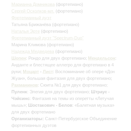
Марианна Домникова
(фортепиано)
Сергей Осколков-мл.
(фортепиано)
Фортепианный дуэт
Татьяна Брижанёва
(фортепиано)
Наталья Эрте
(фортепиано)
Фортепианный дуэт "Spectrum-Duo"
Марина Климова
(фортепиано)
Надежда Медведева
(фортепиано)
Шопен
: Рондо для двух фортепиано;
Мендельсон
:
Анданте и блестящее аллегро для фортепиано в 4
руки;
Моцарт
-
Лист
: Воспоминание об опере «Дон
Жуан», большая фантазия для двух фортепиано;
Рахманинов
: Сюита №1 для двух фортепиано;
Пуленк
: Элегия для двух фортепиано;
Штраус -
Чэйсинс
: Фантазия на темы из оперетты «Летучая
мышь»;
Шостакович - Белов
: «Балетная музыка»
для двух фортепиано
Организаторы:
Санкт-Петербургское Объединение
фортепианных дуэтов