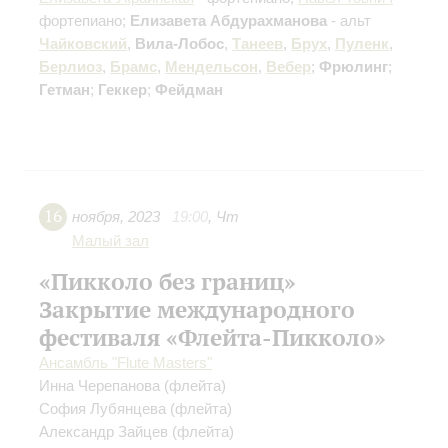
фортепиано;
Елизавета Абдурахманова
- альт
Чайковский
,
Вила-Лобос
,
Танеев
,
Брух
,
Пуленк
,
Берлиоз
,
Брамс
,
Мендельсон
,
Вебер
;
Фрюлинг
;
Гетман
;
Геккер
;
Фейдман
16
ноября
,
2023
19:00
,
Чт
Малый зал
«Пикколо без границ»
Закрытие международного
фестиваля «Флейта-Пикколо»
Ансамбль "Flute Masters"
Инна Черепанова
(флейта)
София Лубянцева
(флейта)
Александр Зайцев
(флейта)