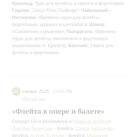
Арнольд
: Трио для флейты, кларнета и фортепиано;
Гидони
: "Jazzy Flute Challenge";
Чайковский –
Нестерова
: «Времена года» для флейты,
фортепиано, ударных и контрабаса;
Шокер
:
«Сожаления и решения»;
Пьяццолла
: «Времена
года» для флейты, виолончели и фортепиано
(переложение Х. Брагато);
Боллинг
: Сюита для
флейты и фортепиано
06
января
,
2025
19:00
,
Пн
Малый зал
«Флейта в опере и балете»
Концерт 13-го абонемента «
Игроки на флейте
»
Дмитрий Терентьев
- флейта;
Олеся Тертычная
-
флейта;
Ксения Куэльяр
- флейта;
Марианна