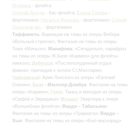
Мурзина
- флейта
Георгий Долгов
- бас-флейта;
Елена Серова
-
фортепиано;
Наталья Фролова
- фортепиано;
Сергей
Осколков-мл.
- фортепиано
Таффанель
: Вариации на темы из оперы Вебера
«Вольный стрелок», Фантазия на темы из оперы
Тома «Миньон»;
Манафова
: «Сегидилья», парафраз
на темы из оперы Ж.Бизе «Кармен» для флейты-
пикколо;
Дебюсси
: «Послеполуденный отдых
фавна», прелюдия к эклоге Ст.Малларме;
Чайковский
: Ария Ленского из оперы «Евгений
Онегин»;
Бизе
- Мюллер-Домбуа
: Фантазия на темы
оперы «Кармен»;
Глюк
: Танец и мелодия из оперы
«Орфей и Эвридика»;
Моцарт
: Увертюра к опере
«Волшебная флейта»;
Верди – Табальоне
:
Фантазия на темы из оперы «Травиата»;
Верди –
Хью
: Фантазия на темы из оперы «Бал-маскарад»