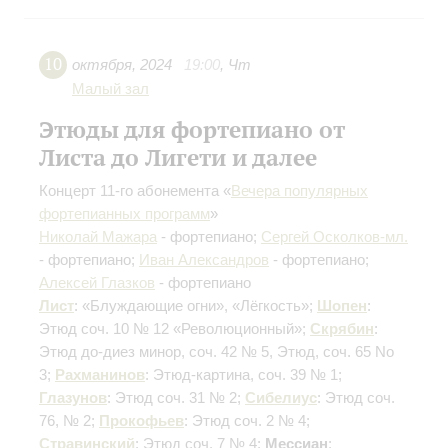
10
октября
,
2024
19:00
,
Чт
Малый зал
Этюды для фортепиано от
Листа до Лигети и далее
Концерт 11-го абонемента «
Вечера популярных
фортепианных программ
»
Николай Мажара
- фортепиано;
Сергей Осколков-мл.
- фортепиано;
Иван Александров
- фортепиано;
Алексей Глазков
- фортепиано
Лист
: «Блуждающие огни», «Лёгкость»;
Шопен
:
Этюд соч. 10 № 12 «Революционный»;
Скрябин
:
Этюд до-диез минор, соч. 42 № 5, Этюд, соч. 65 No
3;
Рахманинов
: Этюд-картина, соч. 39 № 1;
Глазунов
: Этюд соч. 31 № 2;
Сибелиус
: Этюд соч.
76, № 2;
Прокофьев
: Этюд соч. 2 № 4;
Стравинский
: Этюд соч. 7 № 4;
Мессиан
: