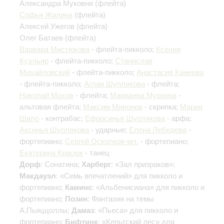
Александра Муковня
(флейта)
Софья Жилина
(флейта)
Алексей Ужегов
(флейта)
Олег Батаев
(флейта)
Варвара Мистюкова
- флейта-пикколо;
Ксения
Куэльяр
- флейта-пикколо;
Станислав
Михайловский
- флейта-пикколо;
Анастасия Канеева
- флейта-пикколо;
Аглая Шуплякова
- флейта;
Николай Мохов
- флейта;
Марианна Мурзина
-
альтовая флейта;
Максим Миронов
- скрипка;
Мария
Шило
- контрабас;
Ефросинья Шуплякова
- арфа;
Аксинья Шуплякова
- ударные;
Елена Лебедева
-
фортепиано;
Сергей Осколков-мл.
- фортепиано;
Екатерина Красюк
- танец
Дорф
: Сонатина;
Харберг
: «Зал призраков»;
Макдауэл
: «Семь впечатлений» для пикколо и
фортепиано;
Каминс
: «Альбенисиана» для пикколо и
фортепиано;
Позин
: Фантазия на темы
А.Пьяццоллы;
Дамаз
: «Пьеса» для пикколо и
фортепиано;
Бифтинк
: «Кельтский лес» для