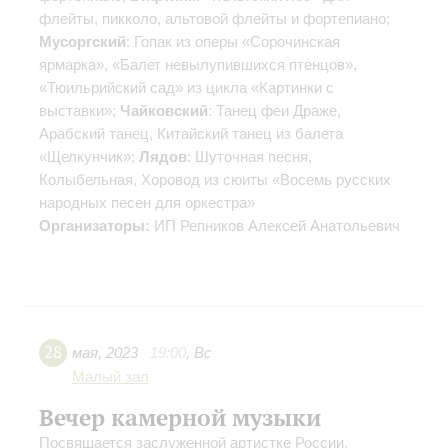
флейты, пикколо, альтовой флейты и фортепиано;
Мусоргский
: Гопак из оперы «Сорочинская
ярмарка», «Балет невылупившихся птенцов»,
«Тюильрийский сад» из цикла «Картинки с
выставки»;
Чайковский
: Танец феи Драже,
Арабский танец, Китайский танец из балета
«Щелкунчик»;
Лядов
: Шуточная песня,
Колыбельная, Хоровод из сюиты «Восемь русских
народных песен для оркестра»
Организаторы:
ИП Репников Алексей Анатольевич
28
мая
,
2023
19:00
,
Вс
Малый зал
Вечер камерной музыки
Посвящается заслуженной артистке России,