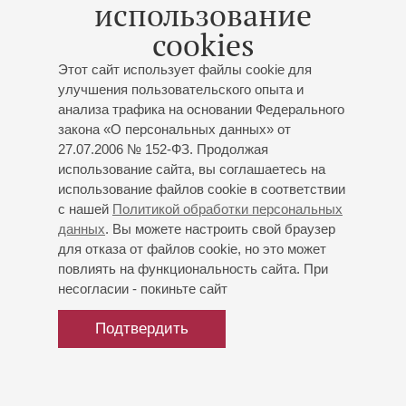
использование
фортепиано с оркестром
cookies
Солист – Филипп Копачевский
Этот сайт использует файлы cookie для
Концерт 4-го абонемента «
Академический
улучшения пользовательского опыта и
симфонический оркестр филармонии
»
анализа трафика на основании Федерального
К 95-летию основания коллектива
закона «О персональных данных» от
Академический симфонический оркестр
27.07.2006 № 152-ФЗ. Продолжая
филармонии
использование сайта, вы соглашаетесь на
Дирижёр -
Владимир Альтшулер
;
Филипп
использование файлов cookie в соответствии
Копачевский
- фортепиано
с нашей
Политикой обработки персональных
Мендельсон
: «Рюи Блаз», увертюра;
Шопен
:
данных
. Вы можете настроить свой браузер
Концерт № 2 для фортепиано с оркестром;
для отказа от файлов cookie, но это может
Цемлинский
: «Русалочка», симфоническая
повлиять на функциональность сайта. При
фантазия по Х.К. Андерсену
несогласии - покиньте сайт
Подтвердить
Купить билет
600 — 1500 р.