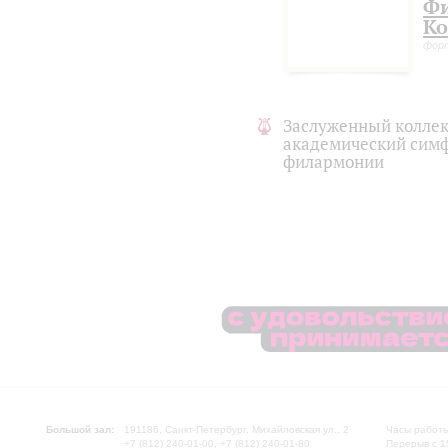
Ф
Ко
фор
Заслуженный коллек
академический симф
филармонии
Большой зал:
191186, Санкт-Петербург, Михайловская ул., 2
Часы работы
+7 (812) 240-01-00, +7 (812) 240-01-80
Перерыв с 1