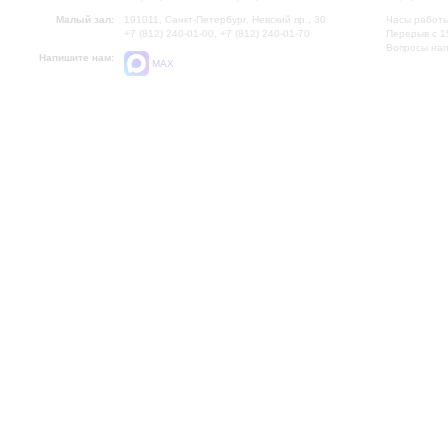
Малый зал:
191011, Санкт-Петербург, Невский пр., 30
Часы работы
+7 (812) 240-01-00, +7 (812) 240-01-70
Перерыв с 1
Вопросы на
Напишите нам:
MAX