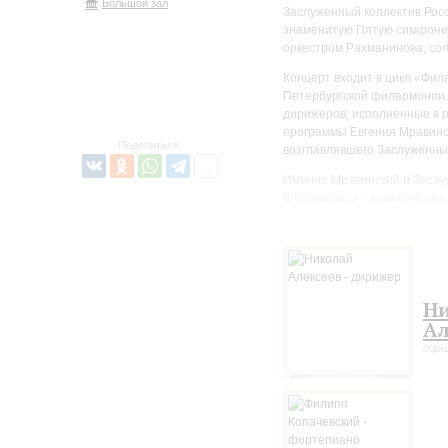
Большой зал
Заслуженный коллектив Рос
знаменитую Пятую симфонию
оркестром Рахманинова, сол
Концерт входит в цикл «Фил
Петербургской филармонии, 
дирижеров, исполненные в р
программы Евгения Мравинск
Поделиться:
возглавлявшего Заслуженный
Именно Мравинский и Заслу
Шостаковича – композитора, 
соответствующий ожиданиям
статье «Сумбур вместо музы
художнику в 1930-е годы, к
маховик репрессий набирал 
ударом, изменившим траекто
Н
Успех на премьере симфон
Ал
поднялись со своих мест, о
дир
с композитором. Формально 
однако споры о том, какое и
сверкающим триумфом финал