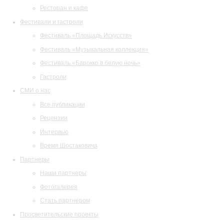
Ресторан и кафе
Фестивали и гастроли
Фестиваль «Площадь Искусств»
Фестиваль «Музыкальная коллекция»
Фестиваль «Барокко в белую ночь»
Гастроли
СМИ о нас
Все публикации
Рецензии
Интервью
Время Шостаковича
Партнеры
Наши партнеры
Фотогалерея
Стать партнером
Просветительские проекты