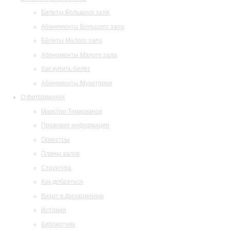
Билеты Большого зала
Абонементы Большого зала
Билеты Малого зала
Абонементы Малого зала
Как купить билет
Абонементы Музитория
О филармонии
Маэстро Темирканов
Правовая информация
Оркестры
Планы залов
Структура
Как добраться
Визит в филармонию
История
Библиотека