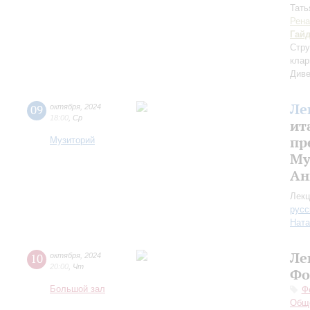
Тать
Рена
Гай
Стру
клар
Диве
Ле
09
октября
,
2024
18:00
,
Ср
ит
пр
Музиторий
Му
Ан
Лекц
русс
Ната
Ле
10
октября
,
2024
20:00
,
Чт
Фо
Большой зал
Ф
Обще