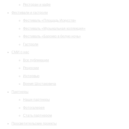
Ресторан и кафе
Фестивали и гастроли
Фестиваль «Площадь Искусств»
Фестиваль «Музыкальная коллекция»
Фестиваль «Барокко в белую ночь»
Гастроли
СМИ о нас
Все публикации
Рецензии
Интервью
Время Шостаковича
Партнеры
Наши партнеры
Фотогалерея
Стать партнером
Просветительские проекты