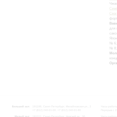
Чжа
Семё
Серг
фор
Вав
для 
сакс
Япон
№ 6
№ 8
Мол
конц
Орг
Большой зал:
191186, Санкт-Петербург, Михайловская ул., 2
Часы работы
+7 (812) 240-01-00, +7 (812) 240-01-80
Перерыв с 1
Малый зал:
191011, Санкт-Петербург, Невский пр., 30
Часы работы