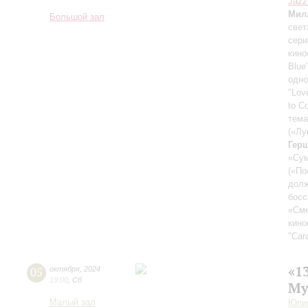
Jazz
Мил
Большой зал
свет
сери
кин
Blue
одно
"Lov
to C
тема
(«Лу
Гер
«Су
(«По
долж
босс
«Сме
кин
"Car
«1
05
октября
,
2024
19:00
,
Сб
Му
Малый зал
Юлия