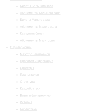
Билеты Большого зала
Абонементы Большого зала
Билеты Малого зала
Абонементы Малого зала
Как купить билет
Абонементы Музитория
О филармонии
Маэстро Темирканов
Правовая информация
Оркестры
Планы залов
Структура
Как добраться
Визит в филармонию
История
Библиотека