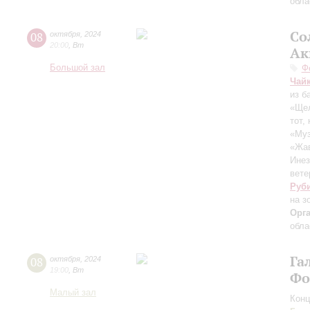
обла
Со
08
октября
,
2024
20:00
,
Вт
Ак
Большой зал
Ф
Чай
из б
«Щел
тот,
«Муз
«Жав
Инез
вете
Руб
на з
Орг
обла
Га
08
октября
,
2024
19:00
,
Вт
Фо
Малый зал
Конц