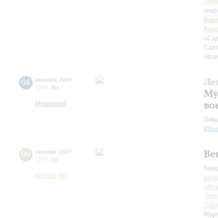
Гли
опер
Бал
Кор
«Сад
Сал
бале
Ле
08
октября
,
2024
18:00
,
Вт
Му
во
Музиторий
Лекц
Юли
Ве
09
октября
,
2024
19:00
,
Ср
Конц
Малый зал
вече
«Ауэ
Элин
Санд
Марг