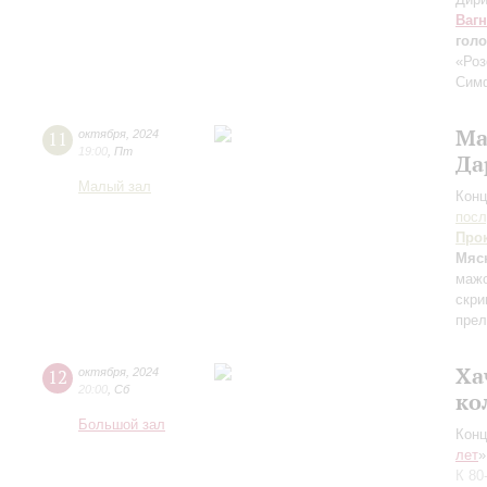
Ваг
голо
«Роз
Сим
Ма
11
октября
,
2024
19:00
,
Пт
Да
Малый зал
Конц
пос
Про
Мяс
маж
скри
пре
Ха
12
октября
,
2024
20:00
,
Сб
ко
Большой зал
Конц
лет
»
К 80