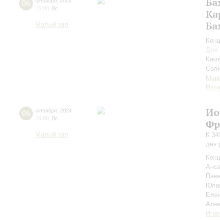
Ба
06
октября
,
2024
15:00
,
Вс
Ка
Ба
Малый зал
Конц
Для 
Каме
Соли
Мар
Ната
Ио
06
октября
,
2024
19:00
,
Вс
Фр
Малый зал
К 34
дня 
Конц
Анса
Пав
Юли
Елен
Але
Игор