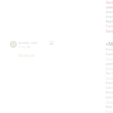
Зас
сим
Дири
фор
Ару
Геро
Хач
«М
12
октября
,
2024
15:00
,
Сб
Конц
Каме
Малый зал
Серг
дири
Вале
Лю 
Арсе
Евге
Син
Вит
Цзя
Леон
Мао
Конс