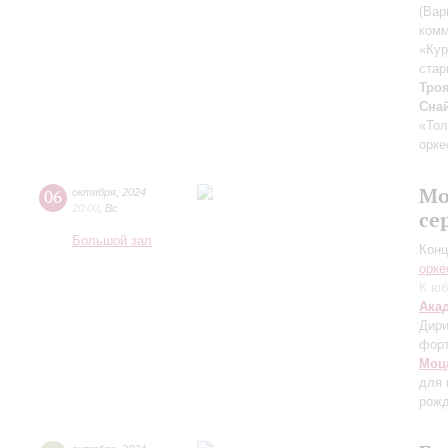
(Вар
комм
«Кур
стар
Тро
Сна
«Тол
орке
Мо
06
октября
,
2024
20:00
,
Вс
се
Большой зал
Конц
орке
К юб
Ака
Дири
фор
Моц
для 
рожд