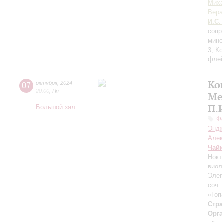
Мих
Вера
И.С.
сопр
мино
3, К
флей
Ко
07
октября
,
2024
20:00
,
Пн
Ме
П.
Большой зал
Ф
Энд
Але
Чай
Нокт
виол
Элег
соч.
«Гоп
Стра
Орг