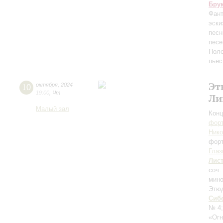
Бру
Фант
эски
песн
песе
Поло
пьес
Эт
10
октября
,
2024
19:00
,
Чт
Ли
Малый зал
Конц
форт
Ник
фор
Глаз
Лис
соч.
мино
Этюд
Сиб
№ 4
«Огн