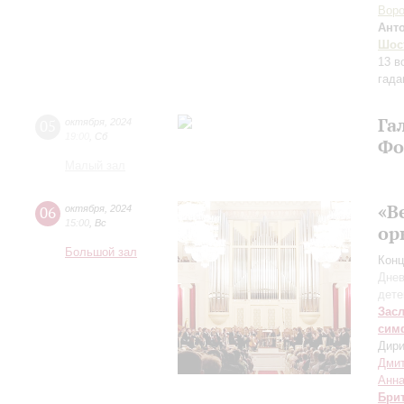
Воро
Ант
Шос
13 в
гада
Га
05
октября
,
2024
19:00
,
Сб
Фо
Малый зал
«В
06
октября
,
2024
15:00
,
Вс
ор
Большой зал
Конц
Днев
дете
Зас
сим
Дири
Дмит
Анна
Бри