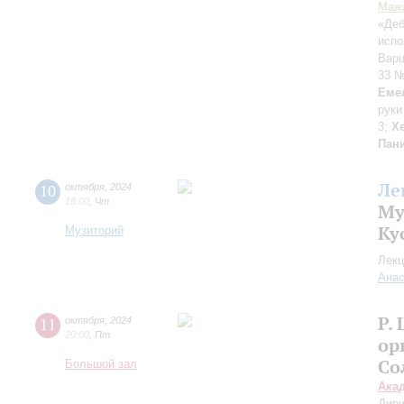
Маж
«Де
испо
Варш
33 №
Еме
руки
3;
Х
Пан
Ле
10
октября
,
2024
18:00
,
Чт
Му
Ку
Музиторий
Лекц
Анас
Р.
11
октября
,
2024
20:00
,
Пт
ор
Со
Большой зал
Ака
Дири