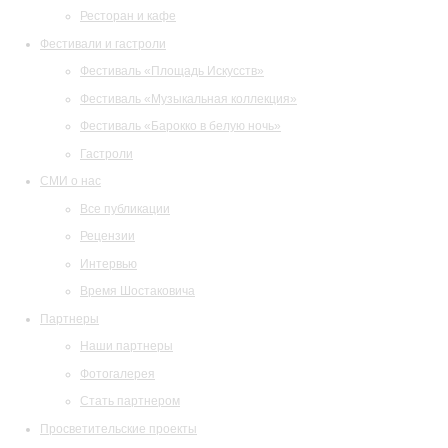
Ресторан и кафе
Фестивали и гастроли
Фестиваль «Площадь Искусств»
Фестиваль «Музыкальная коллекция»
Фестиваль «Барокко в белую ночь»
Гастроли
СМИ о нас
Все публикации
Рецензии
Интервью
Время Шостаковича
Партнеры
Наши партнеры
Фотогалерея
Стать партнером
Просветительские проекты