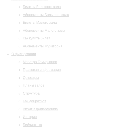
Билеты Большого зала
Абонементы Большого зала
Билеты Малого зала
Абонементы Малого зала
Как купить билет
Абонементы Музитория
О филармонии
Маэстро Темирканов
Правовая информация
Оркестры
Планы залов
Структура
Как добраться
Визит в филармонию
История
Библиотека