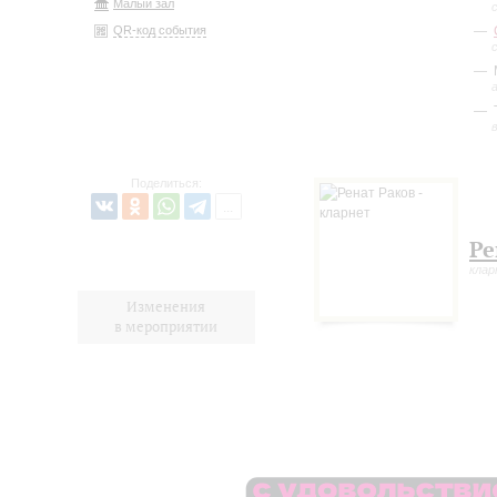
Малый зал
QR-код события
Поделиться:
Ре
кла
Изменения
в мероприятии